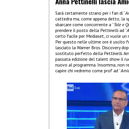
Anna Pettinelli lascia Ami
Sarà certamente strano per i fan di “
A
cattedra ma, come appena detto, la sp
sbarcare come concorrente a “
Tale e 
prendere il posto della Pettinelli ad “
A
certo facile per Mediaset, ci vuole u
Per questo nelle ultime ore è uscito f
lasciato la Warner Bros. Discovery dop
sostituto perfetto della Pettinelli. A
passata edizione del talent show il ruo
nuovo al programma. Insomma, non res
capire chi vedremo come prof ad “
Amic