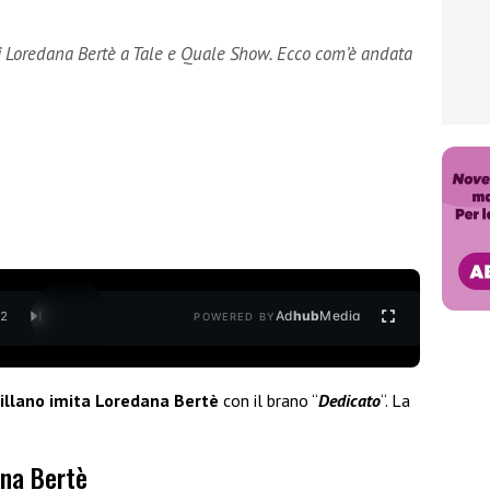
di Loredana Bertè a Tale e Quale Show. Ecco com’è andata
Ad
hub
Media
/
2
POWERED BY
illano imita Loredana Bertè
con il brano “
Dedicato
“. La
ana Bertè