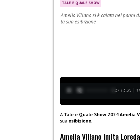
TALE E QUALE SHOW
Amelia Villano si è calata nei panni 
la sua esibizione
0:28 / 3:35
1
A
Tale e Quale Show 2024 Amelia V
sua
esibizione
.
Amelia Villano imita Lored