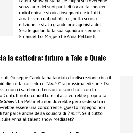
talent show di Maria De Filippi si troverebbe
senza uno dei suoi punti di forza: la speaker
radiofonica e storica insegnante è infatti
amatissima dal pubblico e, nella scorsa
edizione, è stata grande protagonista del
Serale guidando la sua squadra insieme a
Emanuel Lo. Ma, perché Anna Pettinelli
cia la cattedra: futuro a Tale e Quale
ali, Giuseppe Candela ha lanciato l’indiscrezione circa il
iù dietro la cattedra di “
Amici”
la prossima edizione. Da
so non ci sarebbero tensioni o scricchiolii con la
 Conti. Il noto conduttore infatti vorrebbe proprio la
le Show”
. La Pettinelli non dovrebbe però sedersi tra i
ovrebbe essere una concorrente. Questo impegno non
di far parte anche della squadra di
“Amici”
. Se il tutto
ituire Anna al talent show Mediaset?