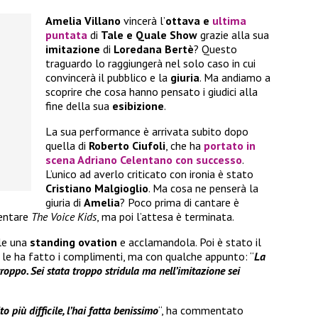
Amelia Villano
vincerà l’
ottava e
ultima
puntata
di
Tale e Quale Show
grazie alla sua
imitazione
di
Loredana Bertè
? Questo
traguardo lo raggiungerà nel solo caso in cui
convincerà il pubblico e la
giuria
. Ma andiamo a
scoprire che cosa hanno pensato i giudici alla
fine della sua
esibizione
.
La sua performance è arrivata subito dopo
quella di
Roberto Ciufoli
, che ha
portato in
scena Adriano Celentano con successo
.
L’unico ad averlo criticato con ironia è stato
Cristiano Malgioglio
. Ma cosa ne penserà la
giuria di
Amelia
? Poco prima di cantare è
sentare
The Voice Kids
, ma poi l’attesa è terminata.
ole una
standing ovation
e acclamandola. Poi è stato il
le ha fatto i complimenti, ma con qualche appunto: “
La
troppo. Sei stata troppo stridula ma nell’imitazione sei
o più difficile, l’hai fatta benissimo
“, ha commentato