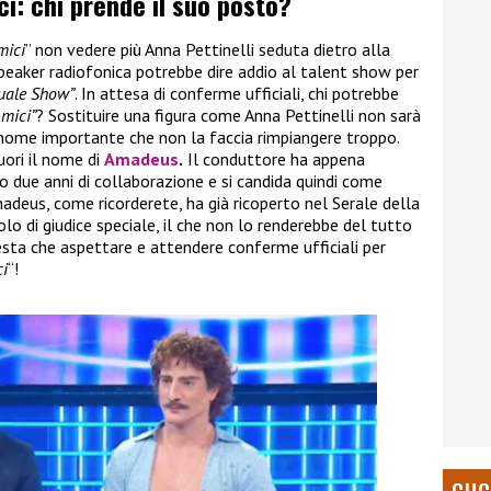
ci: chi prende il suo posto?
mici
” non vedere più Anna Pettinelli seduta dietro alla
eaker radiofonica potrebbe dire addio al talent show per
Quale Show”
. In attesa di conferme ufficiali, chi potrebbe
mici”
? Sostituire una figura come Anna Pettinelli non sarà
n nome importante che non la faccia rimpiangere troppo.
uori il nome di
Amadeus
.
Il conduttore ha appena
o due anni di collaborazione e si candida quindi come
madeus, come ricorderete, ha già ricoperto nel Serale della
lo di giudice speciale, il che non lo renderebbe del tutto
ta che aspettare e attendere conferme ufficiali per
i
“!