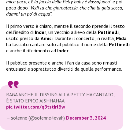
mica poco, c’è la faccia della Petty baby è Rossofuoco
” e poi
poco dopo “
Vedi tu che giornataccia, che c’ho la gola secca,
dammi un po’ di acqua
“.
Il primo verso è chiaro, mentre il secondo riprende il testo
dell’inedito di
Inder
, un vecchio allievo della
Pettinelli
,
uscito presto da
Amici
. Durante il concerto, in realtà,
Mida
ha lasciato cantare solo al pubblico il nome della
Pettinelli
e anche il riferimento ad
Inder
.
Il pubblico presente e anche i fan da casa sono rimasti
entusiasti e soprattutto divertiti da quella performance.
RAGA ANCHE IL DISSING ALLA PETTY HA CANTATO,
È STATO EPICO AJSHHAHAA
pic.twitter.com/q9tstIrlBw
— solenne (@solenne4evah)
December 3, 2024