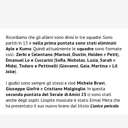
Ricordiamo che gli allievi sono divisi in tre squadre. Sono
partiti in 15 e
nella prima puntata sono stati eliminati
Ayle e Kumo
. Quindi attualmente le
squadre
sono formate
così:
Zerbi e Celentano
(
Marisol
,
Dustin
,
Holden
e
Petit
),
Emanuel Lo e Cuccarini
(
Sofia
,
Nicholas
,
Lucia
,
Sarah
e
Mida
),
Todaro e Pettinelli
(
Giovanni
,
Gaia
,
Martina
e
Lil
Jolie
).
I giudici sono sempre gli stessi e cioè
Michele Bravi
,
Giuseppe Giofrè
e
Cristiano Malgioglio
. In questa
seconda puntata del Serale di Amici 23
ci sono stati
anche degli ospiti. L’ospite musicale è stato Ermal Meta che
ha presentato il suo nuovo brano dal titolo
L’unico pericolo
.