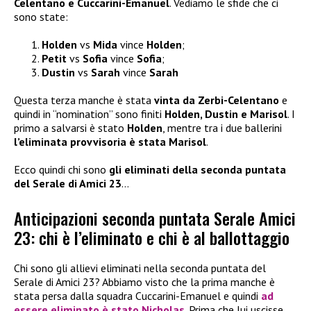
Celentano e Cuccarini-Emanuel
. Vediamo le sfide che ci
sono state:
Holden
vs
Mida
vince
Holden
;
Petit
vs
Sofia
vince
Sofia
;
Dustin
vs
Sarah
vince
Sarah
Questa terza manche è stata
vinta da Zerbi-Celentano
e
quindi in “nomination” sono finiti
Holden, Dustin e Marisol
. I
primo a salvarsi è stato
Holden
, mentre tra i due ballerini
l’eliminata provvisoria è stata Marisol
.
Ecco quindi chi sono
gli eliminati della seconda puntata
del Serale di Amici 23
…
Anticipazioni seconda puntata Serale Amici
23: chi è l’eliminato e chi è al ballottaggio
Chi sono gli allievi eliminati nella seconda puntata del
Serale di Amici 23? Abbiamo visto che la prima manche è
stata persa dalla squadra Cuccarini-Emanuel e quindi
ad
essere eliminato è stato
Nicholas
. Prima che lui uscisse,