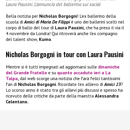
Laura Pausini. L’annuncio del ballerino sui social
Bella notizia per
Nicholas Borgogni
! L’ex ballerino della
scuola di
Amici di Maria De Filippi
è uno dei ballerini scelti nel
corpo di ballo del tour di
Laura Pausini,
che ha preso il via il
4 novembre da Londra! Qui ritroverà anche l’ex compagno
del talent show,
Kumo
.
Nicholas Borgogni in tour con Laura Pausini
Mentre si è tutti impegnati ad aggiornarsi sulle
dinamiche
del
Grande Fratello
e su
quanto accaduto ieri a
La
Talpa
,
dal web scorge una notizia che farà felici tantissimi
fan di
Nicholas Borgogni
. Ricordate l’ex allievo di
Amici 23
?
Lo scorso anno è stato tra gli allievi più discussi e spesso ha
ricevuto delle critiche da parte della maestra
Alessandra
Celentano.