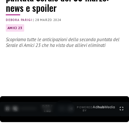
news e spoiler
DEBORA PARIGI
|
28 MARZO 2024
AMICI 23
Scopriamo tutte le anticipazioni della seconda puntata del
Serale di Amici 23 che ha visto due allievi eliminati
0:30 /
Ad
hub
Media
POWERED
1
/
2
1:40
BY