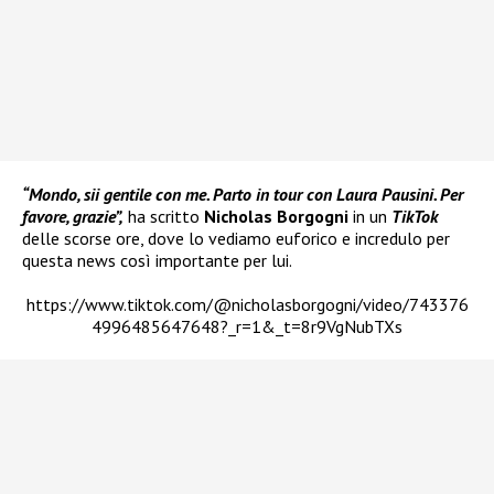
“Mondo, sii gentile con me. Parto in tour con Laura Pausini. Per
favore, grazie”,
ha scritto
Nicholas Borgogni
in un
TikTok
delle scorse ore, dove lo vediamo euforico e incredulo per
questa news così importante per lui.
https://www.tiktok.com/@nicholasborgogni/video/743376
4996485647648?_r=1&_t=8r9VgNubTXs