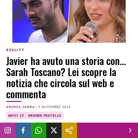
REALITY
Javier ha avuto una storia con…
Sarah Toscano? Lei scopre la
notizia che circola sul web e
commenta
ANDREA SANNA
|
3 NOVEMBRE 2024
AMICI 23
GRANDE FRATELLO
Cosa sappiamo sul pettegolezzo circolato sui social legato a
Javier Martinez e Sarah Toscano