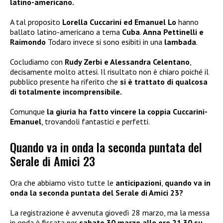
latino-americano.
A tal proposito
Lorella Cuccarini ed Emanuel Lo
hanno
ballato latino-americano a tema
Cuba
.
Anna Pettinelli e
Raimondo
Todaro invece si sono esibiti in una
lambada
.
Cocludiamo con
Rudy Zerbi e Alessandra Celentano
,
decisamente molto attesi. Il risultato non è chiaro poiché il
pubblico presente ha riferito che
si è trattato di qualcosa
di totalmente incomprensibile.
Comunque
la giuria ha fatto vincere la coppia Cuccarini-
Emanuel
, trovandoli fantastici e perfetti.
Quando va in onda la seconda puntata del
Serale di Amici 23
Ora che abbiamo visto tutte le
anticipazioni
,
quando va in
onda la seconda puntata del Serale di Amici 23?
La registrazione è avvenuta giovedì 28 marzo, ma la messa
in onda è fissata per
sabato 30 marzo alle ore 21.30 su