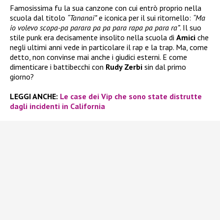
Famosissima fu la sua canzone con cui entrò proprio nella
scuola dal titolo
“Tananai”
e iconica per il sui ritornello:
“Ma
io volevo scopa-pa parara pa pa para rapa pa para ra”
. Il suo
stile punk era decisamente insolito nella scuola di
Amici
che
negli ultimi anni vede in particolare il rap e la trap. Ma, come
detto, non convinse mai anche i giudici esterni. E come
dimenticare i battibecchi con
Rudy Zerbi
sin dal primo
giorno?
LEGGI ANCHE:
Le case dei Vip che sono state distrutte
dagli incidenti in California