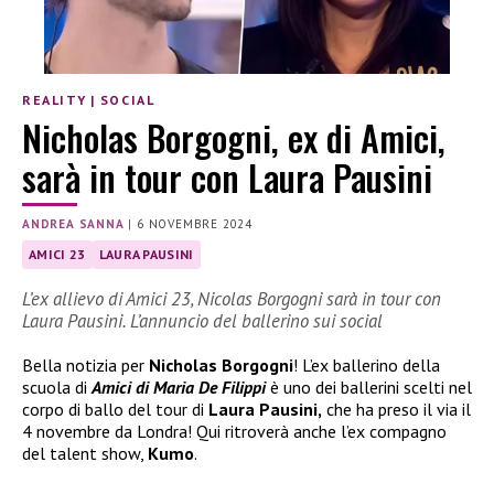
REALITY
|
SOCIAL
Nicholas Borgogni, ex di Amici,
sarà in tour con Laura Pausini
ANDREA SANNA
|
6 NOVEMBRE 2024
AMICI 23
LAURA PAUSINI
L’ex allievo di Amici 23, Nicolas Borgogni sarà in tour con
Laura Pausini. L’annuncio del ballerino sui social
Bella notizia per
Nicholas Borgogni
! L’ex ballerino della
scuola di
Amici di Maria De Filippi
è uno dei ballerini scelti nel
corpo di ballo del tour di
Laura Pausini,
che ha preso il via il
4 novembre da Londra! Qui ritroverà anche l’ex compagno
del talent show,
Kumo
.