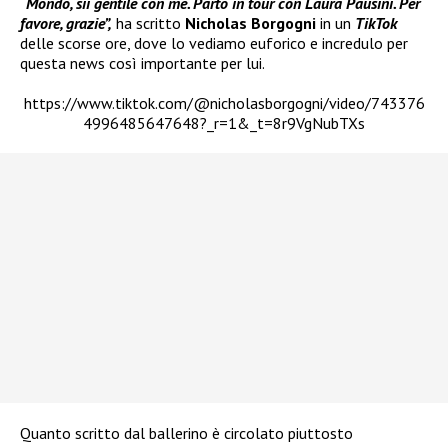
“Mondo, sii gentile con me. Parto in tour con Laura Pausini. Per
favore, grazie”,
ha scritto
Nicholas Borgogni
in un
TikTok
delle scorse ore, dove lo vediamo euforico e incredulo per
questa news così importante per lui.
https://www.tiktok.com/@nicholasborgogni/video/743376
4996485647648?_r=1&_t=8r9VgNubTXs
Quanto scritto dal ballerino è circolato piuttosto