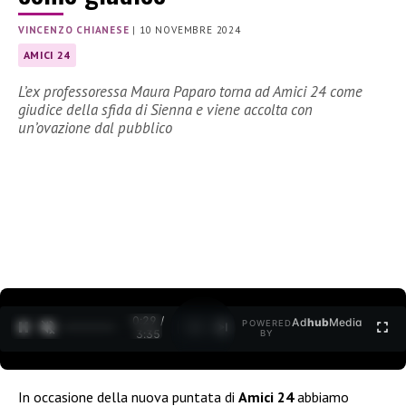
VINCENZO CHIANESE
|
10 NOVEMBRE 2024
AMICI 24
L’ex professoressa Maura Paparo torna ad Amici 24 come
giudice della sfida di Sienna e viene accolta con
un’ovazione dal pubblico
0:30 /
Ad
hub
Media
POWERED
1
/
2
3:35
BY
In occasione della nuova puntata di
Amici 24
abbiamo