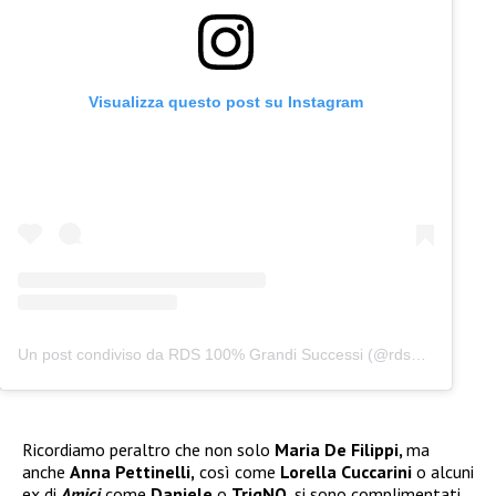
Visualizza questo post su Instagram
Un post condiviso da RDS 100% Grandi Successi (@rds_official)
Ricordiamo peraltro che non solo
Maria De Filippi,
ma
anche
Anna Pettinelli,
così come
Lorella Cuccarini
o alcuni
ex di
Amici
come
Daniele
o
TrigNO
, si sono complimentati