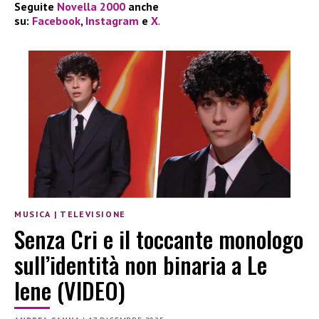
Seguite
Novella 2000
anche
su:
Facebook
,
Instagram
e
X
.
MUSICA
|
TELEVISIONE
Senza Cri e il toccante monologo
sull’identità non binaria a Le
Iene (VIDEO)