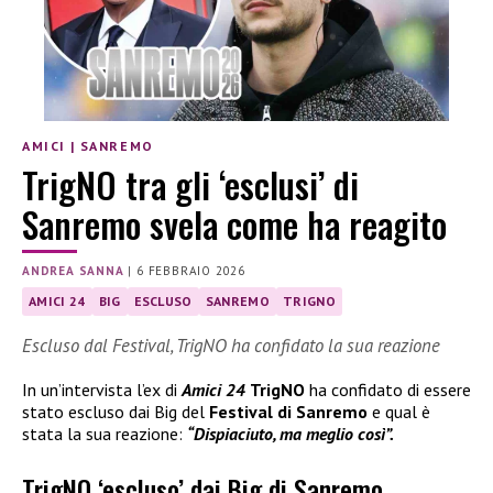
AMICI
|
SANREMO
TrigNO tra gli ‘esclusi’ di
Sanremo svela come ha reagito
ANDREA SANNA
|
6 FEBBRAIO 2026
AMICI 24
BIG
ESCLUSO
SANREMO
TRIGNO
Escluso dal Festival, TrigNO ha confidato la sua reazione
In un’intervista l’ex di
Amici 24
TrigNO
ha confidato di essere
stato escluso dai Big del
Festival di Sanremo
e qual è
stata la sua reazione:
“Dispiaciuto, ma meglio così”.
TrigNO ‘escluso’ dai Big di Sanremo