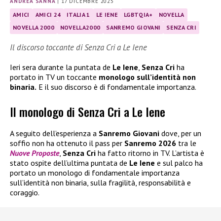
ANDREA SANNA
|
17 DICEMBRE 2025
AMICI
AMICI 24
ITALIA 1
LE IENE
LGBTQIA+
NOVELLA
NOVELLA 2000
NOVELLA2000
SANREMO GIOVANI
SENZA CRI
Il discorso toccante di Senza Cri a Le Iene
Ieri sera durante la puntata de
Le Iene
,
Senza Cri
ha
portato in TV un toccante
monologo sull’identità non
binaria.
E il suo discorso è di fondamentale importanza.
Il monologo di Senza Cri a Le Iene
A seguito dell’esperienza a
Sanremo Giovani
dove, per un
soffio non ha ottenuto il pass per
Sanremo 2026
tra le
Nuove Proposte
,
Senza Cri
ha fatto ritorno in TV. L’artista è
stato ospite dell’ultima puntata de
Le Iene
e sul palco ha
portato un monologo di fondamentale importanza
sull’identità non binaria, sulla fragilità, responsabilità e
coraggio.