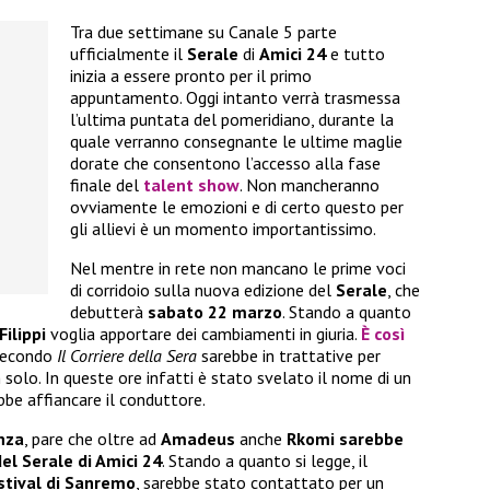
Tra due settimane su Canale 5 parte
ufficialmente il
Serale
di
Amici 24
e tutto
inizia a essere pronto per il primo
appuntamento. Oggi intanto verrà trasmessa
l’ultima puntata del pomeridiano, durante la
quale verranno consegnante le ultime maglie
dorate che consentono l’accesso alla fase
finale del
talent show
. Non mancheranno
ovviamente le emozioni e di certo questo per
gli allievi è un momento importantissimo.
Nel mentre in rete non mancano le prime voci
di corridoio sulla nuova edizione del
Serale
, che
debutterà
sabato 22 marzo
. Stando a quanto
ilippi
voglia apportare dei cambiamenti in giuria.
È così
 secondo
Il Corriere della Sera
sarebbe in trattative per
solo. In queste ore infatti è stato svelato il nome di un
bbe affiancare il conduttore.
nza
, pare che oltre ad
Amadeus
anche
Rkomi sarebbe
del Serale di Amici 24
. Stando a quanto si legge, il
stival di Sanremo
, sarebbe stato contattato per un