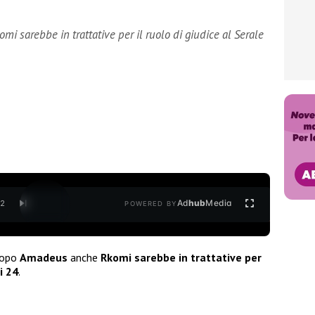
mi sarebbe in trattative per il ruolo di giudice al Serale
Ad
hub
Media
/
2
POWERED BY
dopo
Amadeus
anche
Rkomi sarebbe in trattative per
i 24
.