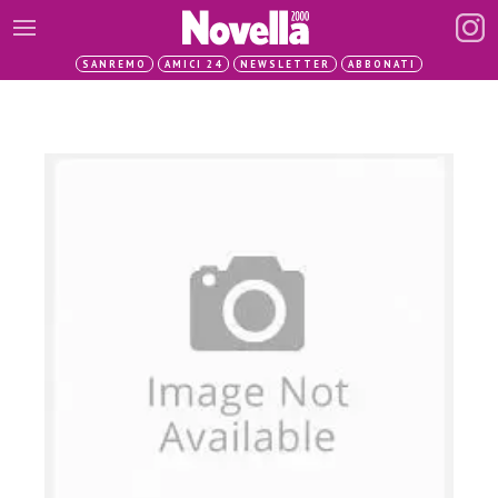
SANREMO
AMICI 24
NEWSLETTER
ABBONATI