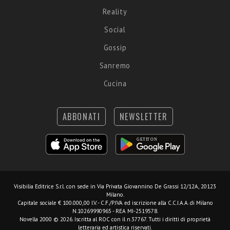
Reality
Social
Gossip
Sanremo
Cucina
ABBONATI
NEWSLETTER
Visibilia Editrice S.r.l.
con sede in Via Privata Giovannino De Grassi 12/12A, 20123
Milano.
Capitale sociale € 100.000,00 I.V. - C.F./P.IVA ed iscrizione alla C.C.I.A.A. di Milano
N.10269990965 - REA MI-2519578.
Novella 2000 © 2026. Iscritta al ROC con il n.37767. Tutti i diritti di proprietà
letteraria ed artistica riservati.