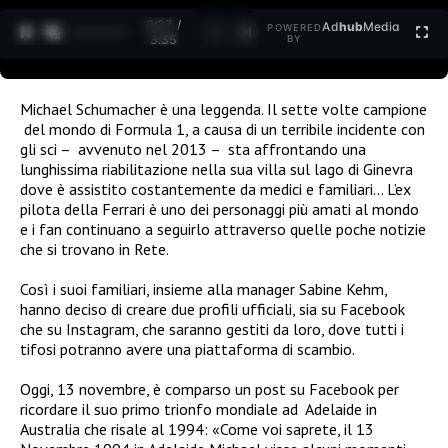
0:27 /
Ad
hub
Media
POWERED
1
/
2
3:35
BY
Michael Schumacher è una leggenda. Il sette volte campione
del mondo di Formula 1, a causa di un terribile incidente con
gli sci –
avvenuto nel 2013 –
sta affrontando una
lunghissima riabilitazione nella sua villa sul lago di Ginevra
dove è assistito costantemente da medici e familiari… L’ex
pilota della Ferrari è uno dei personaggi più amati al mondo
e i fan continuano a seguirlo attraverso quelle poche notizie
che si trovano in Rete.
Così i suoi familiari, insieme alla manager Sabine Kehm,
hanno deciso di creare due profili ufficiali, sia su Facebook
che su Instagram, che saranno gestiti da loro, dove tutti i
tifosi potranno avere una piattaforma di scambio.
Oggi, 13 novembre, è comparso un post su Facebook per
ricordare il suo primo trionfo mondiale ad
Adelaide in
Australia
che risale al 1994: «Come voi saprete, il 13