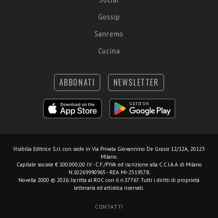
Gossip
Sanremo
Cucina
ABBONATI
NEWSLETTER
Visibilia Editrice S.r.l.
con sede in Via Privata Giovannino De Grassi 12/12A, 20123
Milano.
Capitale sociale € 100.000,00 I.V. - C.F./P.IVA ed iscrizione alla C.C.I.A.A. di Milano
N.10269990965 - REA MI-2519578.
Novella 2000 © 2026. Iscritta al ROC con il n.37767. Tutti i diritti di proprietà
letteraria ed artistica riservati.
CONTATTI