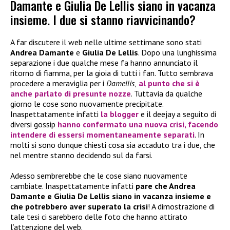
Damante e Giulia De Lellis siano in vacanza
insieme. I due si stanno riavvicinando?
A far discutere il web nelle ultime settimane sono stati
Andrea Damante
e
Giulia De Lellis
. Dopo una lunghissima
separazione i due qualche mese fa hanno annunciato il
ritorno di fiamma, per la gioia di tutti i fan. Tutto sembrava
procedere a meraviglia per i
Damellis
,
al punto che si è
anche parlato di presunte nozze
. Tuttavia da qualche
giorno le cose sono nuovamente precipitate.
Inaspettatamente infatti
la blogger
e il deejay a seguito di
diversi gossip
hanno confermato una nuova crisi, facendo
intendere di essersi momentaneamente separati
. In
molti si sono dunque chiesti cosa sia accaduto tra i due, che
nel mentre stanno decidendo sul da farsi.
Adesso sembrerebbe che le cose siano nuovamente
cambiate. Inaspettatamente infatti
pare che Andrea
Damante e Giulia De Lellis siano in vacanza insieme e
che potrebbero aver superato la crisi
! A dimostrazione di
tale tesi ci sarebbero delle foto che hanno attirato
l’attenzione del web.