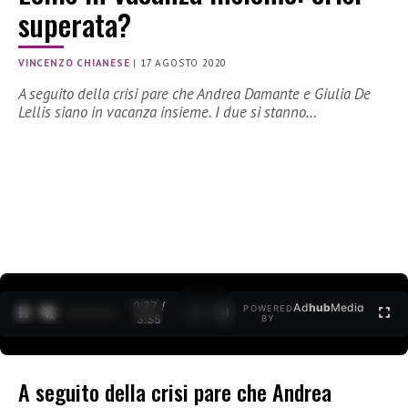
superata?
VINCENZO CHIANESE
|
17 AGOSTO 2020
A seguito della crisi pare che Andrea Damante e Giulia De
Lellis siano in vacanza insieme. I due si stanno…
0:28 /
Ad
hub
Media
POWERED
1
/
2
3:35
BY
A seguito della crisi pare che Andrea