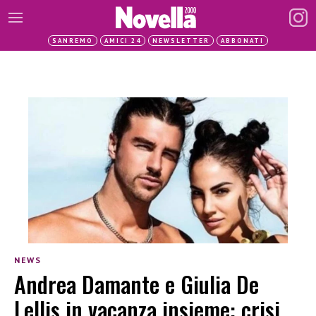
SANREMO
AMICI 24
NEWSLETTER
ABBONATI
NEWS
Andrea Damante e Giulia De
Lellis in vacanza insieme: crisi