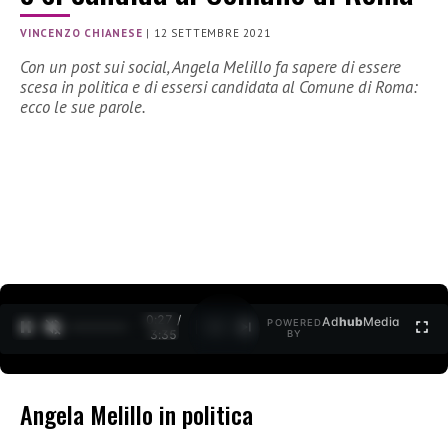
VINCENZO CHIANESE
|
12 SETTEMBRE 2021
Con un post sui social, Angela Melillo fa sapere di essere
scesa in politica e di essersi candidata al Comune di Roma:
ecco le sue parole.
0:27 /
Ad
hub
Media
POWERED
1
/
2
3:35
BY
Angela Melillo in politica