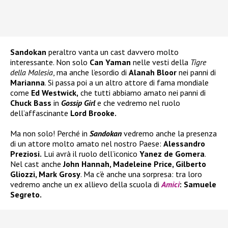
Sandokan
peraltro vanta un cast davvero molto
interessante. Non solo
Can Yaman
nelle vesti della
Tigre
della Malesia
, ma anche l’esordio di
Alanah Bloor
nei panni di
Marianna
. Si passa poi a un altro attore di fama mondiale
come
Ed Westwick,
che tutti abbiamo amato nei panni di
Chuck Bass
in
Gossip Girl
e che vedremo nel ruolo
dell’affascinante
Lord Brooke.
Ma non solo! Perché in
Sandokan
vedremo anche la presenza
di un attore molto amato nel nostro Paese:
Alessandro
Preziosi.
Lui avrà il ruolo dell’iconico
Yanez de Gomera
.
Nel cast anche
John Hannah, Madeleine Price, Gilberto
Gliozzi, Mark Grosy
. Ma c’è anche una sorpresa: tra loro
vedremo anche un ex allievo della scuola di
Amici
: Samuele
Segreto.