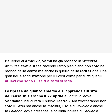
Ballerino di
Amici 22
,
Samu
ha già recitato in
Stranizza
d’amuri
e
L’Ora
e si sta facendo largo pian piano non solo nel
mondo della danza ma anche in quello della recitazione. Una
gran bella soddisfazione per lui così come per tutti quegli
allievi che sono riusciti a farsi strada.
Le riprese da quanto emerso e si apprende sul sito
dell’Ansa, inizieranno il 22 aprile
a
Formello
, dove
Sandokan
inaugurerà il nuovo Teatro 7. Ma toccheranno non
solo il
Lazio
ma anche la
Toscana
, l’isola di
Reunion
e anche
la
Calabria
, dov’è presente la colonia inglese di
Labuan
a