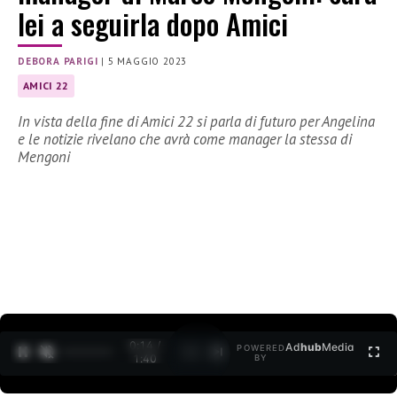
lei a seguirla dopo Amici
DEBORA PARIGI
|
5 MAGGIO 2023
AMICI 22
In vista della fine di Amici 22 si parla di futuro per Angelina
e le notizie rivelano che avrà come manager la stessa di
Mengoni
0:15 /
Ad
hub
Media
POWERED
1
/
2
1:40
BY