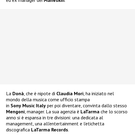
ed ex manager dei
Måneskin
.
La
Donà
, che è nipote di
Claudia Mori
, ha iniziato nel
mondo della musica come ufficio stampa
in
Sony
Music
Italy
per poi diventare, convinta dallo stesso
Mengoni
, manager. La sua agenzia è
LaTarma
che lo scorso
anno si è espansa in tre divisioni: una dedicata al
management, una all’entertainment e l’etichetta
discografica
LaTarma Records
.