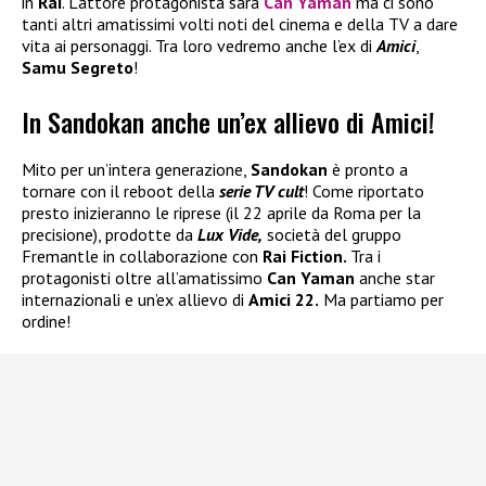
in
Rai
. L’attore protagonista sarà
Can Yaman
ma ci sono
tanti altri amatissimi volti noti del cinema e della TV a dare
vita ai personaggi. Tra loro vedremo anche l’ex di
Amici
,
Samu Segreto
!
In Sandokan anche un’ex allievo di Amici!
Mito per un’intera generazione,
Sandokan
è pronto a
tornare con il reboot della
serie TV cult
! Come riportato
presto inizieranno le riprese (il 22 aprile da Roma per la
precisione), prodotte da
Lux Vide,
società del gruppo
Fremantle in collaborazione con
Rai Fiction.
Tra i
protagonisti oltre all’amatissimo
Can Yaman
anche star
internazionali e un’ex allievo di
Amici 22.
Ma partiamo per
ordine!