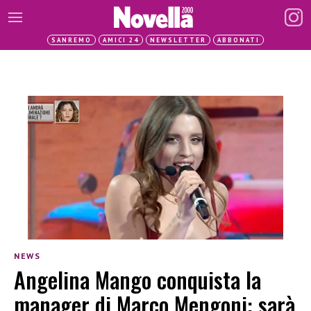
SANREMO
AMICI 24
NEWSLETTER
ABBONATI
NEWS
Angelina Mango conquista la
manager di Marco Mengoni: sarà