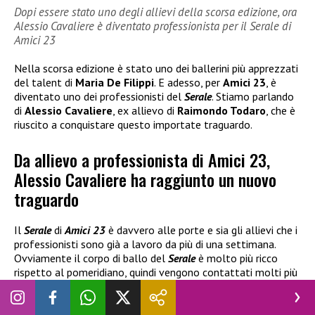
Dopi essere stato uno degli allievi della scorsa edizione, ora
Alessio Cavaliere è diventato professionista per il Serale di
Amici 23
Nella scorsa edizione è stato uno dei ballerini più apprezzati
del talent di
Maria De Filippi
. E adesso, per
Amici 23
, è
diventato uno dei professionisti del
Serale
. Stiamo parlando
di
Alessio Cavaliere
, ex allievo di
Raimondo Todaro
, che è
riuscito a conquistare questo importate traguardo.
Da allievo a professionista di Amici 23,
Alessio Cavaliere ha raggiunto un nuovo
traguardo
Il
Serale
di
Amici 23
è davvero alle porte e sia gli allievi che i
professionisti sono già a lavoro da più di una settimana.
Ovviamente il corpo di ballo del
Serale
è molto più ricco
rispetto al pomeridiano, quindi vengono contattati molti più
ballerini professionisti per creare un ottimo spettacolo. E
molto spesso troviamo ex volti del talent che nel corso di
questi anni sono stati proprio tra i banchi della scuola.