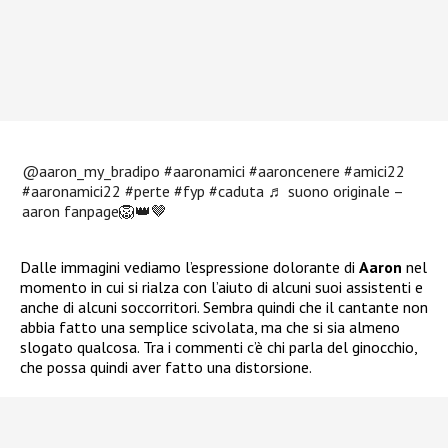
@aaron_my_bradipo
#aaronamici
#aaroncenere
#amici22
#aaronamici22
#perte
#fyp
#caduta
♬ suono originale –
aaron fanpage🦁👑🤎
Dalle immagini vediamo l’espressione dolorante di
Aaron
nel
momento in cui si rialza con l’aiuto di alcuni suoi assistenti e
anche di alcuni soccorritori. Sembra quindi che il cantante non
abbia fatto una semplice scivolata, ma che si sia almeno
slogato qualcosa. Tra i commenti c’è chi parla del ginocchio,
che possa quindi aver fatto una distorsione.