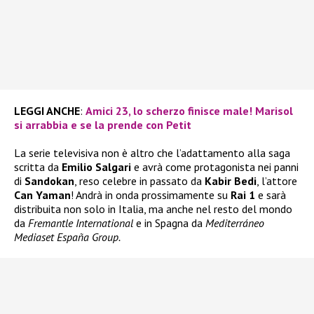
LEGGI ANCHE
:
Amici 23, lo scherzo finisce male! Marisol
si arrabbia e se la prende con Petit
La serie televisiva non è altro che l’adattamento alla saga
scritta da
Emilio Salgari
e avrà come protagonista nei panni
di
Sandokan
, reso celebre in passato da
Kabir Bedi
, l’attore
Can Yaman
! Andrà in onda prossimamente su
Rai 1
e sarà
distribuita non solo in Italia, ma anche nel resto del mondo
da
Fremantle International
e in Spagna da
Mediterráneo
Mediaset España Group.