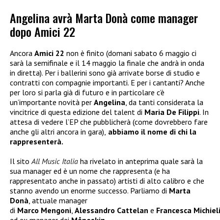
Angelina avrà Marta Donà come manager
dopo Amici 22
Ancora
Amici 22
non è finito (domani sabato 6 maggio ci
sarà la semifinale e il 14 maggio la finale che andrà in onda
in diretta). Per i ballerini sono già arrivate borse di studio e
contratti con compagnie importanti. E per i cantanti? Anche
per loro si parla già di futuro e in particolare c’è
un’importante novità per
Angelina
, da tanti considerata la
vincitrice di questa edizione del talent di
Maria De Filippi
. In
attesa di vedere l’EP che pubblicherà (come dovrebbero fare
anche gli altri ancora in gara),
abbiamo il nome di chi la
rappresenterà.
Il sito
All Music Italia
ha rivelato in anteprima quale sarà la
sua manager ed è un nome che rappresenta (e ha
rappresentato anche in passato) artisti di alto calibro e che
stanno avendo un enorme successo. Parliamo di
Marta
Donà
, attuale manager
di
Marco
Mengoni
,
Alessandro
Cattelan
e
Francesca
Michiel