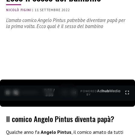
NICOLÒ FIGINI
|
11 SETTEMBRE 2022
L’amato comico Angelo Pintus potrebbe diventare papà per
la prima volta. Ecco qual è il sesso del bambino
0:30 /
Ad
hub
Media
POWERED
1
/
2
3:35
BY
Il comico Angelo Pintus diventa papà?
Qualche anno fa
Angelo Pintus
, il comico amato da tutti