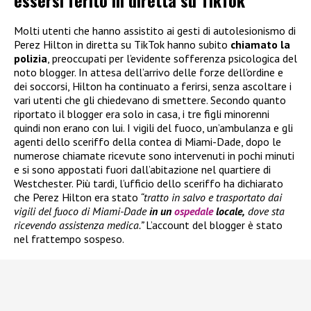
Molti utenti che hanno assistito ai gesti di autolesionismo di
Perez Hilton in diretta su TikTok hanno subito
chiamato la
polizia
, preoccupati per l’evidente sofferenza psicologica del
noto blogger. In attesa dell’arrivo delle forze dell’ordine e
dei soccorsi, Hilton ha continuato a ferirsi, senza ascoltare i
vari utenti che gli chiedevano di smettere. Secondo quanto
riportato il blogger era solo in casa, i tre figli minorenni
quindi non erano con lui. I vigili del fuoco, un’ambulanza e gli
agenti dello sceriffo della contea di Miami-Dade, dopo le
numerose chiamate ricevute sono intervenuti in pochi minuti
e si sono appostati fuori dall’abitazione nel quartiere di
Westchester. Più tardi, l’ufficio dello sceriffo ha dichiarato
che Perez Hilton era stato
“tratto in salvo e trasportato dai
vigili del fuoco di Miami-Dade
in un
ospedale
locale,
dove sta
ricevendo assistenza medica.”
L’account del blogger è stato
nel frattempo sospeso.