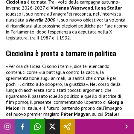
Cicciolina
è tornata. Tra i volti della campagna autunno-
inverno 2026-2027 di
Vivienne Westwood
,
Ilona Staller
(questo il suo nome all’anagrafe) racconta, nell’intervista
rilasciata a
Novella 2000
, il suo nuovo obiettivo: la volontà
di ricandidarsi alle prossime elezioni politiche per fare ritorno
in Parlamento, dopo l’esperienza da deputata nella X
legislatura, tra il 1987 e il 1992.
Cicciolina è pronta a tornare in politica
«Per ora c’è l’idea. Ci sono i temi», dice lei elencando
contenuti come «la battaglia contro la caccia, la
sperimentazione sugli animali, la sanità che ormai è per
pochi, il diritto allo sciopero, la giustizia». Nel corso della
lunga chiacchierata sono stati toccati argomenti che
riguardano il passato (quello politico e quello di attrice di
film porno), il presente, commentando l’operato di
Giorgia
Meloni
in Italia, e il futuro, partendo proprio dall’impegno
del nuovo premier magiaro
Péter Magyar
, su cui
Staller
ripone la massima fiducia.