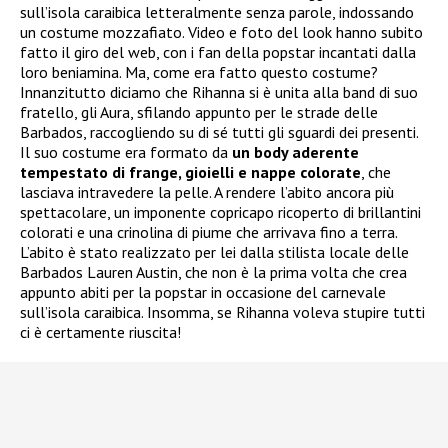
sull’isola caraibica letteralmente senza parole, indossando
un costume mozzafiato. Video e foto del look hanno subito
fatto il giro del web, con i fan della popstar incantati dalla
loro beniamina. Ma, come era fatto questo costume?
Innanzitutto diciamo che Rihanna si è unita alla band di suo
fratello, gli Aura, sfilando appunto per le strade delle
Barbados, raccogliendo su di sé tutti gli sguardi dei presenti.
Il suo costume era formato da
un body aderente
tempestato di frange, gioielli e nappe colorate
, che
lasciava intravedere la pelle. A rendere l’abito ancora più
spettacolare, un imponente copricapo ricoperto di brillantini
colorati e una crinolina di piume che arrivava fino a terra.
L’abito è stato realizzato per lei dalla stilista locale delle
Barbados Lauren Austin, che non è la prima volta che crea
appunto abiti per la popstar in occasione del carnevale
sull’isola caraibica. Insomma, se Rihanna voleva stupire tutti
ci è certamente riuscita!