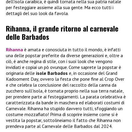
dell’isola caraibica, è quindi tornata nella sua patria natale
per festeggiare assieme alla sua gente. Ma ecco tutti i
dettagli del suo look da favola.
Rihanna, il grande ritorno al carnevale
delle Barbados
Rihanna
è amata e conosciuta in tutto il mondo, è infatti
una delle popstar preferite da diverse generazioni e, oltre a
ciò, è anche regina di stile, con i suoi look che vengono
invidiati e copiai un pò ovunque. Come saprete la popstar è
originaria delle
isole Barbados
e, in occasione del Grand
Kadooment Day, ovvero la festa che pone fine al Crop Over
e che celebra la conclusione del raccolto della canna da
zucchero sull’isola, è tornata proprio nella sua terra natale,
per prendere parte ai festeggiamenti. La parata celebrativa è
caratterizzata da bande in maschera ed elaborati costumi di
Carnevale. Rihanna ha stupido davvero tutti, sfoggiando un
costume mozzafiato! Prima di scoprire insieme come si è
vestita la popstar, sottolineiamo il fatto che Rihanna non
prendeva parte al Carnevale delle Barbados dal 2024.