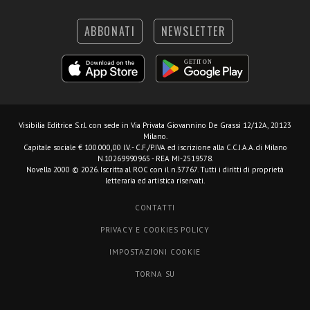
ABBONATI
NEWSLETTER
Visibilia Editrice S.r.l.
con sede in Via Privata Giovannino De Grassi 12/12A, 20123
Milano.
Capitale sociale € 100.000,00 I.V. - C.F./P.IVA ed iscrizione alla C.C.I.A.A. di Milano
N.10269990965 - REA MI-2519578.
Novella 2000 © 2026. Iscritta al ROC con il n.37767. Tutti i diritti di proprietà
letteraria ed artistica riservati.
CONTATTI
PRIVACY E COOKIES POLICY
IMPOSTAZIONI COOKIE
TORNA SU