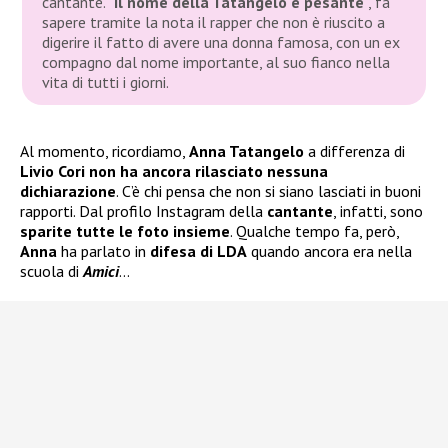
cantante. “
Il nome della Tatangelo è pesante
”, fa
sapere tramite la nota il rapper che non è riuscito a
digerire il fatto di avere una donna famosa, con un ex
compagno dal nome importante, al suo fianco nella
vita di tutti i giorni.
Al momento, ricordiamo,
Anna Tatangelo
a differenza di
Livio Cori
non ha ancora rilasciato nessuna
dichiarazione
. C’è chi pensa che non si siano lasciati in buoni
rapporti. Dal profilo Instagram della
cantante
, infatti, sono
sparite tutte le foto insieme
. Qualche tempo fa, però,
Anna
ha parlato in
difesa di LDA
quando ancora era nella
scuola di
Amici
…