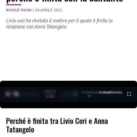
NICOLÒ FIGINI
|
28 APRILE 2022
Livio cori ha rivelato il motivo per il quale è finita la
relazione con Anna Tatangelo
0:27 /
Ad
hub
Media
POWERED
1
/
2
3:35
BY
Perché è finita tra Livio Cori e Anna
Tatangelo