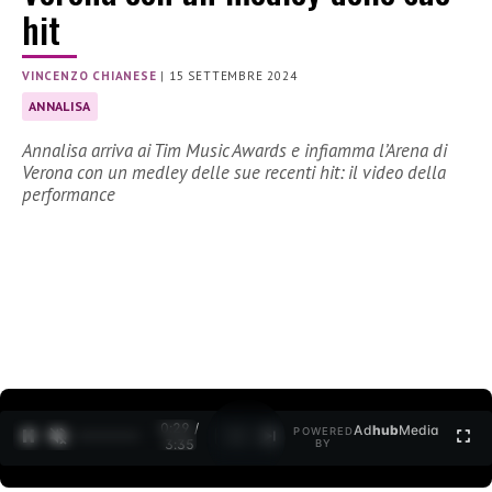
hit
VINCENZO CHIANESE
|
15 SETTEMBRE 2024
ANNALISA
Annalisa arriva ai Tim Music Awards e infiamma l’Arena di
Verona con un medley delle sue recenti hit: il video della
performance
0:30 /
Ad
hub
Media
POWERED
1
/
2
3:35
BY