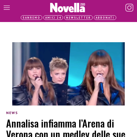
SANREMO
AMICI 24
NEWSLETTER
ABBONATI
NEWS
Annalisa infiamma l’Arena di
Verona con un medley delle sue