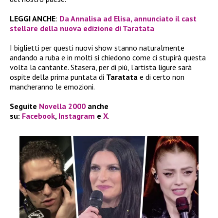
LEGGI ANCHE
:
Da Annalisa ad Elisa, annunciato il cast
stellare della nuova edizione di Taratata
I biglietti per questi nuovi show stanno naturalmente
andando a ruba e in molti si chiedono come ci stupirà questa
volta la cantante. Stasera, per di più, l’artista ligure sarà
ospite della prima puntata di
Taratata
e di certo non
mancheranno le emozioni.
Seguite
Novella 2000
anche
su:
Facebook
,
Instagram
e
X
.