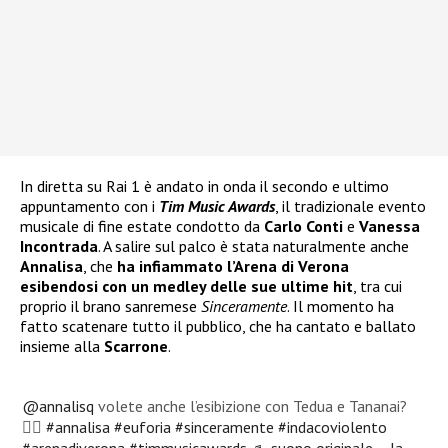
In diretta su Rai 1 è andato in onda il secondo e ultimo
appuntamento con i
Tim Music Awards
, il tradizionale evento
musicale di fine estate condotto da
Carlo Conti
e
Vanessa
Incontrada
. A salire sul palco è stata naturalmente anche
Annalisa
, che
ha infiammato l’Arena di Verona
esibendosi con un medley delle sue ultime hit
, tra cui
proprio il brano sanremese
Sinceramente
. Il momento ha
fatto scatenare tutto il pubblico, che ha cantato e ballato
insieme alla
Scarrone
.
@annalisq
volete anche l’esibizione con Tedua e Tananai?
❤️‍🔥
#annalisa
#euforia
#sinceramente
#indacoviolento
#arenadiverona
#timmusicawards
♬ suono originale – la