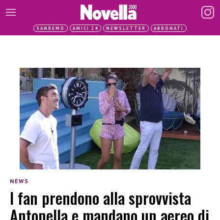
SANREMO
AMICI 24
NEWSLETTER
ABBONATI
NEWS
I fan prendono alla sprovvista
Antonella e mandano un aereo di