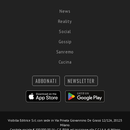
News
Reality
Social
Gossip
Sanremo
Cucina
ABBONATI
NEWSLETTER
Visibilia Editrice S.r.l.
con sede in Via Privata Giovannino De Grassi 12/12A, 20123
Milano.
Capitale sociale € 100.000,00 I.V. - C.F./P.IVA ed iscrizione alla C.C.I.A.A. di Milano