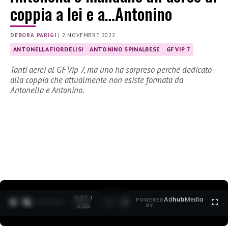
coppia a lei e a…Antonino
DEBORA PARIGI
|
2 NOVEMBRE 2022
ANTONELLA FIORDELISI
ANTONINO SPINALBESE
GF VIP 7
Tanti aerei al GF Vip 7, ma uno ha sorpreso perché dedicato
alla coppia che attualmente non esiste formata da
Antonella e Antonino.
0:28 /
Ad
hub
Media
POWERED
1
/
2
3:35
BY