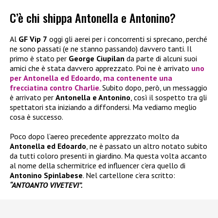
C’è chi shippa Antonella e Antonino?
Al
GF Vip 7
oggi gli aerei per i concorrenti si sprecano, perché
ne sono passati (e ne stanno passando) davvero tanti. Il
primo è stato per
George Ciupilan
da parte di alcuni suoi
amici che è stata davvero apprezzato. Poi ne è arrivato
uno
per
Antonella ed Edoardo
, ma contenente una
frecciatina contro
Charlie
. Subito dopo, però, un messaggio
è arrivato per
Antonella e Antonino
, così il sospetto tra gli
spettatori sta iniziando a diffondersi. Ma vediamo meglio
cosa è successo.
Poco dopo l’aereo precedente apprezzato molto da
Antonella ed Edoardo
, ne è passato un altro notato subito
da tutti coloro presenti in giardino. Ma questa volta accanto
al nome della schermitrice ed influencer c’era quello di
Antonino Spinlabese
. Nel cartellone c’era scritto:
“ANTOANTO VIVETEVI”.