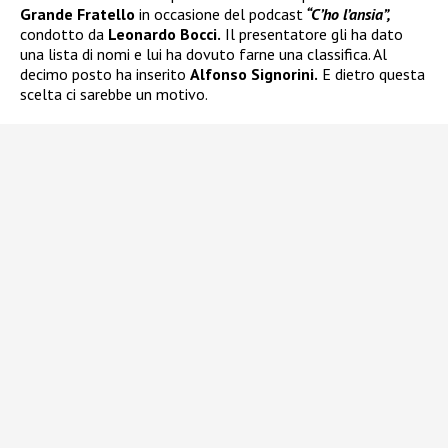
Grande Fratello
in occasione del podcast
“C’ho l’ansia”,
condotto da
Leonardo Bocci.
Il presentatore gli ha dato
una lista di nomi e lui ha dovuto farne una classifica. Al
decimo posto ha inserito
Alfonso Signorini.
E dietro questa
scelta ci sarebbe un motivo.