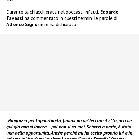
Durante la chiacchierata nel podcast, infatti,
Edoardo
Tavassi
ha commentato in questi termini le parole di
Alfonso Signorini
e ha dichiarato:
“Ringrazio per l’opportunità, fammi un po’ leccare il c**o, perché
qui già non si lavora… poi non si sa mai. Scherzi a parte, è stata
una bella opportunità. Anche perché mi ha scelto proprio lui e in