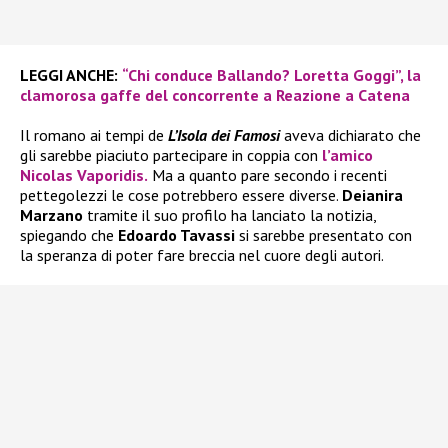
LEGGI ANCHE:
“Chi conduce Ballando? Loretta Goggi”, la
clamorosa gaffe del concorrente a Reazione a Catena
Il romano ai tempi de
L’Isola dei Famosi
aveva dichiarato che
gli sarebbe piaciuto partecipare in coppia con
l’amico
Nicolas Vaporidis.
Ma a quanto pare secondo i recenti
pettegolezzi le cose potrebbero essere diverse.
Deianira
Marzano
tramite il suo profilo ha lanciato la notizia,
spiegando che
Edoardo Tavassi
si sarebbe presentato con
la speranza di poter fare breccia nel cuore degli autori.