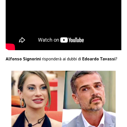
Alfonso Signorini
risponderà ai dubbi di
Edoardo Tavassi
?