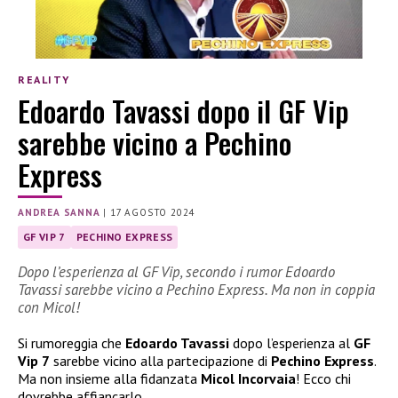
REALITY
Edoardo Tavassi dopo il GF Vip
sarebbe vicino a Pechino
Express
ANDREA SANNA
|
17 AGOSTO 2024
GF VIP 7
PECHINO EXPRESS
Dopo l’esperienza al GF Vip, secondo i rumor Edoardo
Tavassi sarebbe vicino a Pechino Express. Ma non in coppia
con Micol!
Si rumoreggia che
Edoardo Tavassi
dopo l’esperienza al
GF
Vip 7
sarebbe vicino alla partecipazione di
Pechino Express
.
Ma non insieme alla fidanzata
Micol Incorvaia
! Ecco chi
dovrebbe affiancarlo.