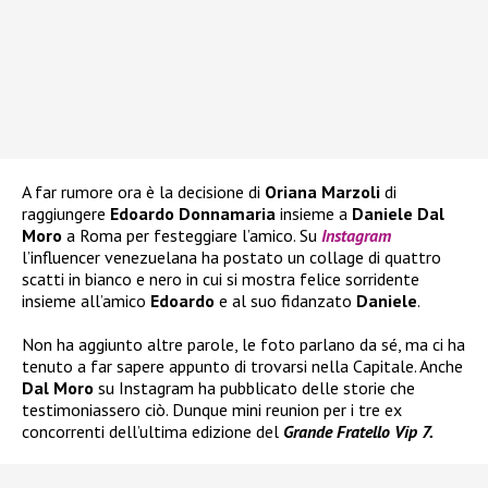
A far rumore ora è la decisione di
Oriana Marzoli
di
raggiungere
Edoardo Donnamaria
insieme a
Daniele Dal
Moro
a Roma per festeggiare l’amico. Su
Instagram
l’influencer venezuelana ha postato un collage di quattro
scatti in bianco e nero in cui si mostra felice sorridente
insieme all’amico
Edoardo
e al suo fidanzato
Daniele
.
Non ha aggiunto altre parole, le foto parlano da sé, ma ci ha
tenuto a far sapere appunto di trovarsi nella Capitale. Anche
Dal Moro
su Instagram ha pubblicato delle storie che
testimoniassero ciò. Dunque mini reunion per i tre ex
concorrenti dell’ultima edizione del
Grande Fratello Vip 7.