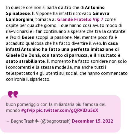
In queste ore non si parla d’altro che di
Antonino
Spinalbese
. Il Vippone ha infatti ritrovato
Ginevra
Lamborghini
, tornata al
Grande Fratello Vip 7
come
ospite per qualche giorno. I due hanno così avuto modo di
riavvicinarsi e i fan continuano a sperare che tra la cantante
e l’ex di
Belen
scoppi la passione. Nel mentre poco fa è
accaduto qualcosa che ha fatto divertire il web.
In casa
infatti Antonino ha fatto una perfetta imitazione di
Giaele De Donà, con tanto di parrucca, e il risultato è
stato strabiliante
. Il momento ha fatto sorridere non solo
i concorrenti e la stessa modella, ma anche tutti i
telespettatori e gli utenti sui social, che hanno commentato
con ironia il siparietto.
buon pomeriggio con la miliardaria più famosa del
mondo
#gfvip
pic.twitter.com/gQRVlDu5sX
— BagnoTrash🎄 (@bagnotrash)
December 15, 2022