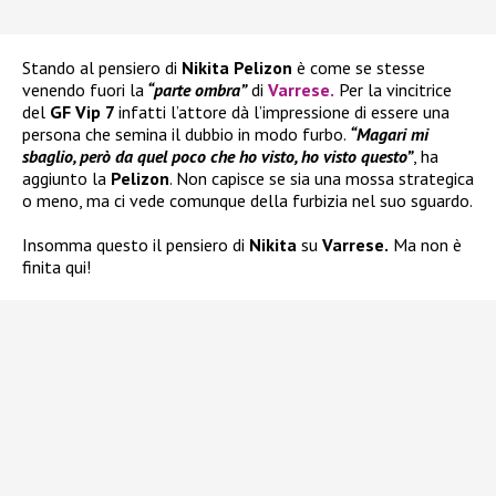
Stando al pensiero di
Nikita Pelizon
è come se stesse
venendo fuori la
“parte ombra”
di
Varrese
.
Per la vincitrice
del
GF Vip 7
infatti l’attore dà l’impressione di essere una
persona che semina il dubbio in modo furbo.
“Magari mi
sbaglio, però da quel poco che ho visto, ho visto questo”
, ha
aggiunto la
Pelizon
. Non capisce se sia una mossa strategica
o meno, ma ci vede comunque della furbizia nel suo sguardo.
Insomma questo il pensiero di
Nikita
su
Varrese.
Ma non è
finita qui!