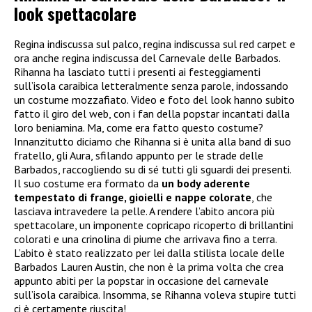
look spettacolare
Regina indiscussa sul palco, regina indiscussa sul red carpet e
ora anche regina indiscussa del Carnevale delle Barbados.
Rihanna ha lasciato tutti i presenti ai festeggiamenti
sull’isola caraibica letteralmente senza parole, indossando
un costume mozzafiato. Video e foto del look hanno subito
fatto il giro del web, con i fan della popstar incantati dalla
loro beniamina. Ma, come era fatto questo costume?
Innanzitutto diciamo che Rihanna si è unita alla band di suo
fratello, gli Aura, sfilando appunto per le strade delle
Barbados, raccogliendo su di sé tutti gli sguardi dei presenti.
Il suo costume era formato da
un body aderente
tempestato di frange, gioielli e nappe colorate
, che
lasciava intravedere la pelle. A rendere l’abito ancora più
spettacolare, un imponente copricapo ricoperto di brillantini
colorati e una crinolina di piume che arrivava fino a terra.
L’abito è stato realizzato per lei dalla stilista locale delle
Barbados Lauren Austin, che non è la prima volta che crea
appunto abiti per la popstar in occasione del carnevale
sull’isola caraibica. Insomma, se Rihanna voleva stupire tutti
ci è certamente riuscita!