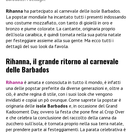
Rihanna
ha partecipato al carnevale delle isole Barbados.
La popstar mondiale ha incantato tutti i presenti indossando
uno costume mozzafiato, con tanto di gioielli in oro e
bronzo e piume colorate. La cantante, originaria proprio
dell’isola caraibica, è quindi tornata nella sua patria natale
per festeggiare assieme alla sua gente. Ma ecco tutti i
dettagli del suo look da favola.
Rihanna, il grande ritorno al carnevale
delle Barbados
Rihanna
è amata e conosciuta in tutto il mondo, è infatti
una delle popstar preferite da diverse generazioni e, oltre a
ciò, è anche regina di stile, con i suoi look che vengono
invidiati e copiai un pò ovunque. Come saprete la popstar è
originaria delle
isole Barbados
e, in occasione del Grand
Kadooment Day, ovvero la festa che pone fine al Crop Over
e che celebra la conclusione del raccolto della canna da
zucchero sull’isola, è tornata proprio nella sua terra natale,
per prendere parte ai festeggiamenti. La parata celebrativa è