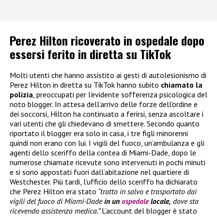
Perez Hilton ricoverato in ospedale dopo
essersi ferito in diretta su TikTok
Molti utenti che hanno assistito ai gesti di autolesionismo di
Perez Hilton in diretta su TikTok hanno subito
chiamato la
polizia
, preoccupati per l’evidente sofferenza psicologica del
noto blogger. In attesa dell’arrivo delle forze dell’ordine e
dei soccorsi, Hilton ha continuato a ferirsi, senza ascoltare i
vari utenti che gli chiedevano di smettere. Secondo quanto
riportato il blogger era solo in casa, i tre figli minorenni
quindi non erano con lui. I vigili del fuoco, un’ambulanza e gli
agenti dello sceriffo della contea di Miami-Dade, dopo le
numerose chiamate ricevute sono intervenuti in pochi minuti
e si sono appostati fuori dall’abitazione nel quartiere di
Westchester. Più tardi, l’ufficio dello sceriffo ha dichiarato
che Perez Hilton era stato
“tratto in salvo e trasportato dai
vigili del fuoco di Miami-Dade
in un
ospedale
locale,
dove sta
ricevendo assistenza medica.”
L’account del blogger è stato