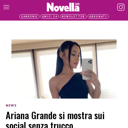
SANREMO
AMICI 24
NEWSLETTER
ABBONATI
NEWS
Ariana Grande si mostra sui
social senza trucco