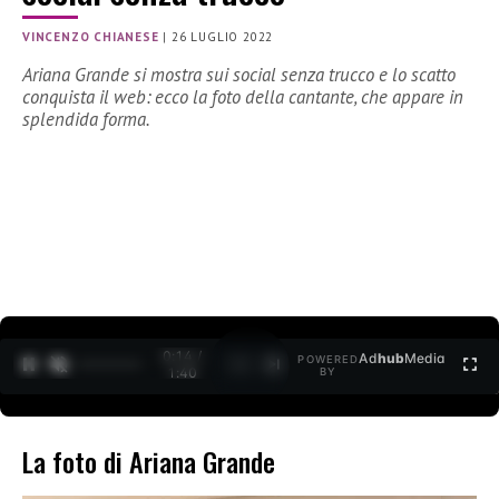
VINCENZO CHIANESE
|
26 LUGLIO 2022
Ariana Grande si mostra sui social senza trucco e lo scatto
conquista il web: ecco la foto della cantante, che appare in
splendida forma.
0:15 /
Ad
hub
Media
POWERED
1
/
2
1:40
BY
La foto di Ariana Grande