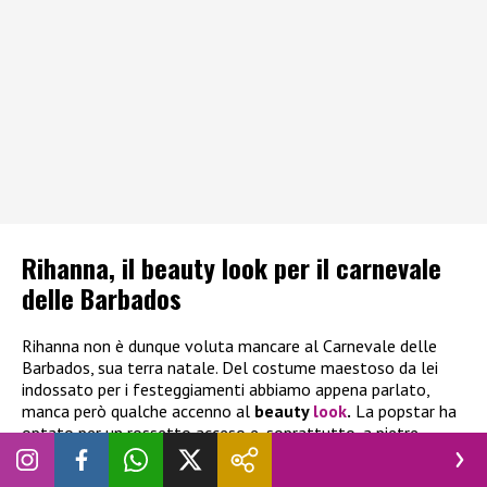
Rihanna, il beauty look per il carnevale
delle Barbados
Rihanna non è dunque voluta mancare al Carnevale delle
Barbados, sua terra natale. Del costume maestoso da lei
indossato per i festeggiamenti abbiamo appena parlato,
manca però qualche accenno al
beauty
look
.
La popstar ha
optato per un rossetto acceso e, soprattutto, a pietre
preziose sotto gli occhi, coordinatissime con l’abito.