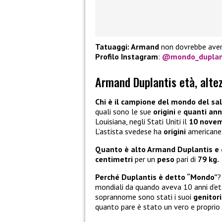
Tatuaggi: Armand
non dovrebbe aver
Profilo Instagram
:
@mondo_duplan
Armand Duplantis età, alte
Chi è il campione del mondo del sal
quali sono le sue
origini
e
quanti ann
Louisiana, negli Stati Uniti il
10 novem
L’astista svedese ha
origini
americane 
Quanto è alto Armand Duplantis e q
centimetri
per un
peso
pari di
79 kg.
Perché Duplantis è detto “Mondo”
?
mondiali da quando aveva 10 anni d’età
soprannome sono stati i suoi
genitori
quanto pare è stato un vero e proprio