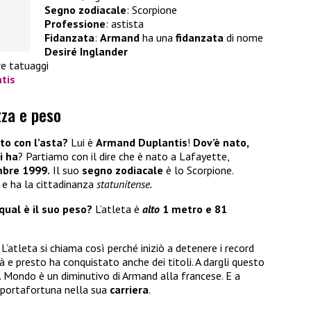
Segno zodiacale
: Scorpione
Professione
: astista
Fidanzata
:
Armand
ha una
fidanzata
di nome
Desiré Inglander
e tatuaggi
tis
zza e peso
to con l’asta?
Lui è
Armand Duplantis
!
Dov’è nato,
i ha
? Partiamo con il dire che è nato a Lafayette,
bre 1999.
Il suo
segno
zodiacale
è lo Scorpione.
e ha la cittadinanza
statunitense.
ual è il suo peso?
L’atleta è
alto
1 metro e 81
 L’atleta si chiama così perché iniziò a detenere i record
 e presto ha conquistato anche dei titoli. A dargli questo
. Mondo è un diminutivo di Armand alla francese. E a
 portafortuna nella sua
carriera
.