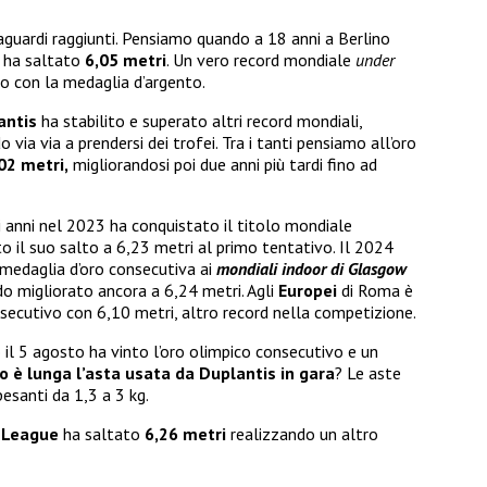
raguardi raggiunti. Pensiamo quando a 18 anni a Berlino
8 ha saltato
6,05 metri
. Un vero record mondiale
under
o con la medaglia d’argento.
antis
ha stabilito e superato altri record mondiali,
via via a prendersi dei trofei. Tra i tanti pensiamo all’oro
02 metri,
migliorandosi poi due anni più tardi fino ad
mi anni nel 2023 ha conquistato il titolo mondiale
 il suo salto a 6,23 metri al primo tentativo. Il 2024
medaglia d’oro consecutiva ai
mondiali indoor di Glasgow
do migliorato ancora a 6,24 metri. Agli
Europei
di Roma è
secutivo con 6,10 metri, altro record nella competizione.
 il 5 agosto ha vinto l’oro olimpico consecutivo e un
 è lunga l’asta usata da Duplantis in gara
? Le aste
esanti da 1,3 a 3 kg.
 League
ha saltato
6,26 metri
realizzando un altro