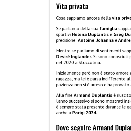
Vita privata
Cosa sappiamo ancora della
vita priv
Se parliamo della sua
famiglia
sappiam
sportivi
Helena Duplantis
e
Greg Du
precisione:
Antoine, Johanna
e
Andre
Mentre se parliamo di sentimenti sapp
Desiré Inglander.
Si sono conosciuti 
nel 2020 a Stoccolma.
Inizialmente però non è stato amore a 
ragazza, ma lei è parsa indifferente al
pazienza non si è arreso e ha provato a
Alla fine
Armand Duplantis
è riuscit
l’anno successivo si sono mostrati in
è sempre stata presente durante le g
anche a
Parigi 2024.
Dove seguire Armand Duplan