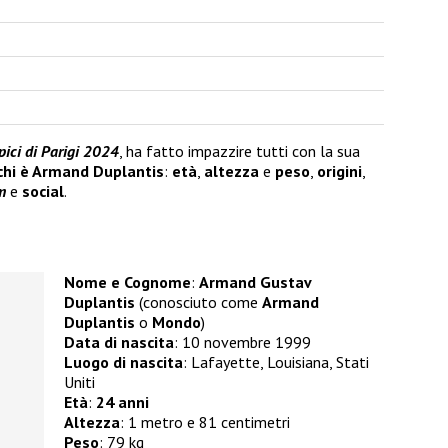
pici di Parigi 2024
, ha fatto impazzire tutti con la sua
chi è Armand Duplantis
:
età
,
altezza
e
peso
,
origini
,
m
e
social
.
Nome e Cognome
:
Armand Gustav
Duplantis
(conosciuto come
Armand
Duplantis
o
Mondo
)
Data di nascita
: 10 novembre 1999
Luogo di nascita
: Lafayette, Louisiana, Stati
Uniti
Età
:
24 anni
Altezza
: 1 metro e 81 centimetri
Peso
: 79 kg