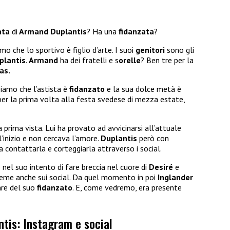
ata
di
Armand Duplantis
? Ha una
fidanzata
?
o che lo sportivo è figlio d’arte. I suoi
genitori
sono gli
plantis
.
Armand
ha dei fratelli e s
orelle
? Ben tre per la
as.
iamo che l’astista è
fidanzato
e la sua dolce metà è
per la prima volta alla festa svedese di mezza estate,
prima vista. Lui ha provato ad avvicinarsi all’attuale
l’inizio e non cercava l’amore.
Duplantis
però con
 contattarla e corteggiarla attraverso i social.
o nel suo intento di fare breccia nel cuore di
Desiré
e
sieme anche sui social. Da quel momento in poi
Inglander
are del suo
fidanzato
. E, come vedremo, era presente
tis: Instagram e social