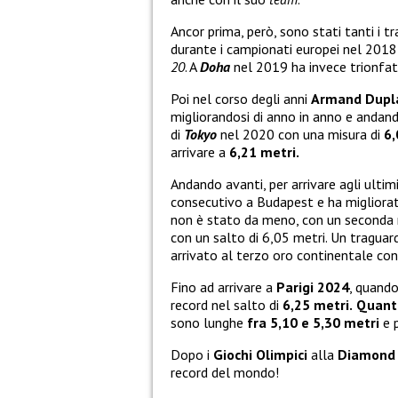
Ancor prima, però, sono stati tanti i t
durante i campionati europei nel 201
20
. A
Doha
nel 2019 ha invece trionfat
Poi nel corso degli anni
Armand Dupl
migliorandosi di anno in anno e andando 
di
Tokyo
nel 2020 con una misura di
6,
arrivare a
6,21 metri.
Andando avanti, per arrivare agli ulti
consecutivo a Budapest e ha migliorato
non è stato da meno, con un seconda 
con un salto di 6,05 metri. Un traguar
arrivato al terzo oro continentale con
Fino ad arrivare a
Parigi 2024
, quando
record nel salto di
6,25 metri.
Quanto
sono lunghe
fra 5,10 e 5,30 metri
e p
Dopo i
Giochi Olimpici
alla
Diamond
record del mondo!