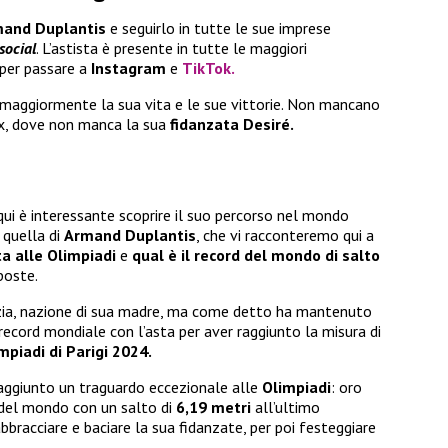
and Duplantis
e seguirlo in tutte le sue imprese
social
. L’astista è presente in tutte le maggiori
 per passare a
Instagram
e
TikTok.
maggiormente la sua vita e le sue vittorie. Non mancano
ax, dove non manca la sua
fidanzata Desiré.
ui è interessante scoprire il suo percorso nel mondo
 quella di
Armand Duplantis
, che vi racconteremo qui a
sta alle Olimpiadi
e
qual è il record del mondo di salto
poste.
ezia, nazione di sua madre, ma come detto ha mantenuto
 record mondiale con l’asta per aver raggiunto la misura di
impiadi di Parigi 2024.
aggiunto un traguardo eccezionale alle
Olimpiadi
: oro
d del mondo con un salto di
6,19 metri
all’ultimo
bbracciare e baciare la sua fidanzate, per poi festeggiare