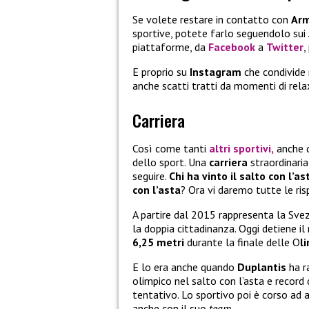
Se volete restare in contatto con
Arm
sportive, potete farlo seguendolo sui
piattaforme, da
Facebook
a
Twitter
,
E proprio su
Instagram
che condivide 
anche scatti tratti da momenti di rel
Carriera
Così come tanti
altri sportivi,
anche q
dello sport. Una
carriera
straordinaria
seguire.
Chi ha vinto il salto con l’a
con l’asta
? Ora vi daremo tutte le ris
A partire dal 2015 rappresenta la Sv
la doppia cittadinanza. Oggi detiene il
6,25 metri
durante la finale delle O
l
E lo era anche quando
Duplantis
ha r
olimpico nel salto con l’asta e recor
tentativo. Lo sportivo poi è corso ad a
anche con il suo
team
.