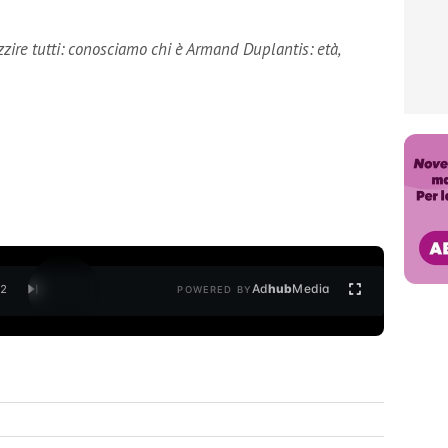
zzire tutti: conosciamo chi è Armand Duplantis: età,
Ad
hub
Media
/
2
POWERED BY