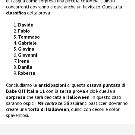
di Pasqua come sorpresa una piccola colomba. Quindi i
concorrenti dovranno creare anche un lievitato. Questa la
classifica
della prova:
Davide
Fabio
Tommaso
Gabriele
Giovina
Giovanni
Irene
Danila
Roberta
Concludiamo le
anticipazioni
di questa
ottava puntata
di
Bake Off Italia 11
con la
terza prova
e cioè quella a
sorpresa
che sarà dedicata a
Halloween
. In questo caso
saranno ospiti i
Me contro te
. Gli aspiranti pasticceri dovranno
creare una
torta di Halloween
, quindi con decori e colori
spaventosi.