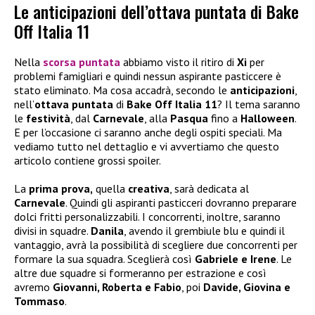
Le anticipazioni dell’ottava puntata di Bake
Off Italia 11
Nella
scorsa puntata
abbiamo visto il ritiro di
Xi
per
problemi famigliari e quindi nessun aspirante pasticcere è
stato eliminato. Ma cosa accadrà, secondo le
anticipazioni
,
nell’
ottava puntata
di
Bake Off Italia 11
? Il tema saranno
le
festività
, dal
Carnevale
, alla
Pasqua
fino a
Halloween
.
E per l’occasione ci saranno anche degli ospiti speciali. Ma
vediamo tutto nel dettaglio e vi avvertiamo che questo
articolo contiene grossi spoiler.
La
prima prova,
quella
creativa
, sarà dedicata al
Carnevale
. Quindi gli aspiranti pasticceri dovranno preparare
dolci fritti personalizzabili. I concorrenti, inoltre, saranno
divisi in squadre.
Danila
, avendo il grembiule blu e quindi il
vantaggio, avrà la possibilità di scegliere due concorrenti per
formare la sua squadra. Sceglierà così
Gabriele e Irene
. Le
altre due squadre si formeranno per estrazione e così
avremo
Giovanni, Roberta e Fabio
, poi
Davide, Giovina e
Tommaso
.