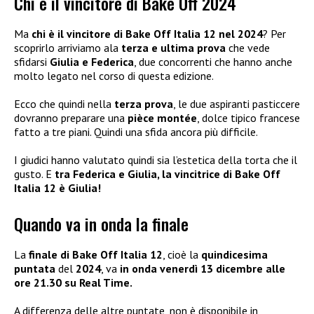
Chi è il vincitore di Bake Off 2024
Ma
chi è il vincitore di Bake Off Italia 12 nel 2024
? Per
scoprirlo arriviamo ala
terza e ultima prova
che vede
sfidarsi
Giulia e Federica
, due concorrenti che hanno anche
molto legato nel corso di questa edizione.
Ecco che quindi nella
terza prova
, le due aspiranti pasticcere
dovranno preparare una
pièce montée
, dolce tipico francese
fatto a tre piani. Quindi una sfida ancora più difficile.
I giudici hanno valutato quindi sia l’estetica della torta che il
gusto. E
tra Federica e Giulia, la vincitrice di Bake Off
Italia 12 è Giulia!
Quando va in onda la finale
La
finale di Bake Off Italia 12
, cioè la
quindicesima
puntata
del
2024
, va
in onda venerdì 13 dicembre alle
ore 21.30 su Real Time.
A differenza delle altre puntate, non è disponibile in