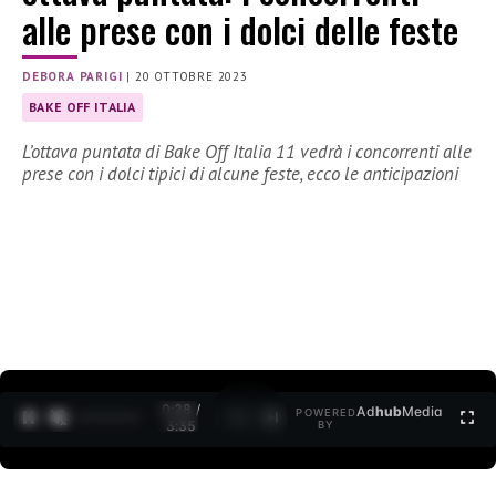
alle prese con i dolci delle feste
DEBORA PARIGI
|
20 OTTOBRE 2023
BAKE OFF ITALIA
L’ottava puntata di Bake Off Italia 11 vedrà i concorrenti alle
prese con i dolci tipici di alcune feste, ecco le anticipazioni
0:29 /
Ad
hub
Media
POWERED
1
/
2
3:35
BY