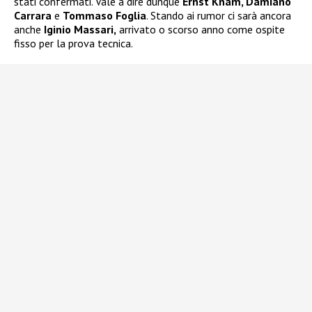
stati confermati. Vale a dire dunque
Ernst Knam, Damiano
Carrara
e
Tommaso Foglia
. Stando ai rumor ci sarà ancora
anche
Iginio Massari,
arrivato o scorso anno come ospite
fisso per la prova tecnica.