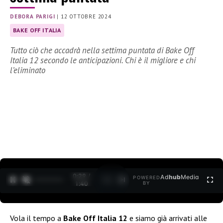
DEBORA PARIGI
|
12 OTTOBRE 2024
BAKE OFF ITALIA
Tutto ciò che accadrà nella settima puntata di Bake Off
Italia 12 secondo le anticipazioni. Chi è il migliore e chi
l’eliminato
0:30 /
Ad
hub
Media
POWERED
1
/
2
1:40
BY
Vola il tempo a
Bake Off Italia 12
e siamo già arrivati alle