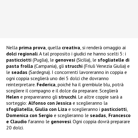
Nella
prima prova
, quella
creativa
, si renderà omaggio ai
dolci regionali
. A tal proposito i giudici ne hanno scelti 5: i
pasticciotti
(Puglia), le
genovesi
(Sicilia), le
sfogliatelle di
pasta frolla
(Campania), gli
strucchi
(Friuli Venezia Giulia) e
le
seadas
(Sardegna). I concorrenti lavoreranno in coppia e
ogni coppia sceglierà uno dei 5 dolci che dovranno
reinterpretare.
Federica
, poiché ha il grembiule blu, potrà
scegliere il compagno e il dolce da preparare. Sceglierà
Helen
e prepareranno gli
strucchi
. Le altre coppie sarà a
sorteggio:
Alfonso con Jessica
e sceglieranno la
sfogliatella
,
Giulia con Liza
e sceglieranno i
pasticciotti
,
Domenica con Sergio
e sceglieranno le
seadas
,
Francesco
e Claudio
faranno le
genovesi
. Ogni coppia dovrà preparare
20 dolci.