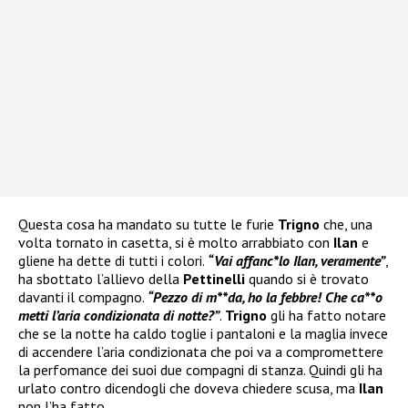
Questa cosa ha mandato su tutte le furie
Trigno
che, una
volta tornato in casetta, si è molto arrabbiato con
Ilan
e
gliene ha dette di tutti i colori.
“Vai affanc*lo Ilan, veramente”
,
ha sbottato l’allievo della
Pettinelli
quando si è trovato
davanti il compagno.
“Pezzo di m**da, ho la febbre! Che ca**o
metti l’aria condizionata di notte?”
.
Trigno
gli ha fatto notare
che se la notte ha caldo toglie i pantaloni e la maglia invece
di accendere l’aria condizionata che poi va a compromettere
la perfomance dei suoi due compagni di stanza. Quindi gli ha
urlato contro dicendogli che doveva chiedere scusa, ma
Ilan
non l’ha fatto.