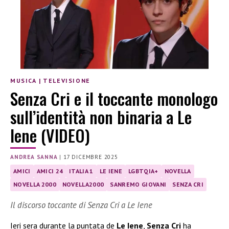
MUSICA
|
TELEVISIONE
Senza Cri e il toccante monologo
sull’identità non binaria a Le
Iene (VIDEO)
ANDREA SANNA
|
17 DICEMBRE 2025
AMICI
AMICI 24
ITALIA 1
LE IENE
LGBTQIA+
NOVELLA
NOVELLA 2000
NOVELLA2000
SANREMO GIOVANI
SENZA CRI
Il discorso toccante di Senza Cri a Le Iene
Ieri sera durante la puntata de
Le Iene
,
Senza Cri
ha