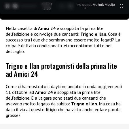
0:30 /
Ad
hub
Media
POWERED
1
/
2
3:35
BY
Nella casetta di
Amici 24
è scoppiata la prima lite
dell’edizione e coinvolge due cantanti:
Trigno e Ilan
. Cosa è
successo tra i due che sembravano essere molto legati? La
colpa è dell’aria condizionata. Vi raccontiamo tutto nel
dettaglio.
Trigno e Ilan protagonisti della prima lite
ad Amici 24
Come ci ha mostrato il daytime andato in onda oggi, venerdì
11 ottobre, ad
Amici 24
è scoppiata la prima lite
dell’edizione. E a litigare sono stati due cantanti che
avevano molto legato da subito:
Trigno e Ilan
. Ma cosa ha
dato il via al questo litigio che ha visto anche volare parole
grosse?