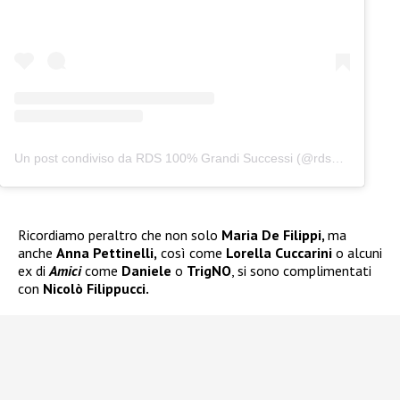
Un post condiviso da RDS 100% Grandi Successi (@rds_official)
Ricordiamo peraltro che non solo
Maria De Filippi,
ma
anche
Anna Pettinelli,
così come
Lorella Cuccarini
o alcuni
ex di
Amici
come
Daniele
o
TrigNO
, si sono complimentati
con
Nicolò Filippucci.