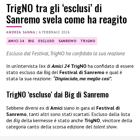
TrigNO tra gli ‘esclusi’ di
Sanremo svela come ha reagito
ANDREA SANNA
|
6 FEBBRAIO 2026
AMICI 24
BIG
ESCLUSO
SANREMO
TRIGNO
Escluso dal Festival, TrigNO ha confidato la sua reazione
In un’intervista l’ex di
Amici 24
TrigNO
ha confidato di essere
stato escluso dai Big del
Festival di Sanremo
e qual è
stata la sua reazione:
“Dispiaciuto, ma meglio così”.
TrigNO ‘escluso’ dai Big di Sanremo
Sebbene diversi ex di
Amici
siano in gara al
Festival di
Sanremo
, tanti altri sono stati scartati. Escluso dalla lista
dei
Big
della kermesse è stato anche
TrigNO
, vincitore della
categoria canto della scorsa edizione del
talent show.