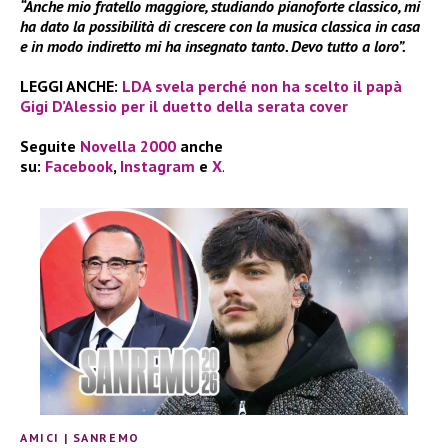
“Anche mio fratello maggiore, studiando pianoforte classico, mi
ha dato la possibilità di crescere con la musica classica in casa
e in modo indiretto mi ha insegnato tanto. Devo tutto a loro”.
LEGGI ANCHE:
LDA svela perché non ha scelto il papà
Gigi D’Alessio per il duetto della serata cover
Seguite
Novella 2000
anche
su:
Facebook
,
Instagram
e
X
.
AMICI
|
SANREMO