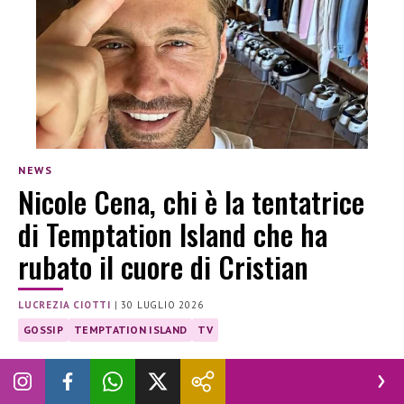
NEWS
Nicole Cena, chi è la tentatrice
di Temptation Island che ha
rubato il cuore di Cristian
LUCREZIA CIOTTI
|
30 LUGLIO 2026
GOSSIP
TEMPTATION ISLAND
TV
Dopo la rottura con Soraya, Cristian Mascolino frequenta
Nicole Cena: chi è la tentatrice già nota al pubblico tra tv,
moda e social.