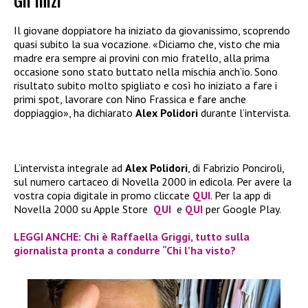
Gli inizi
Il giovane doppiatore ha iniziato da giovanissimo, scoprendo
quasi subito la sua vocazione. «Diciamo che, visto che mia
madre era sempre ai provini con mio fratello, alla prima
occasione sono stato buttato nella mischia anch’io. Sono
risultato subito molto spigliato e così ho iniziato a fare i
primi spot, lavorare con Nino Frassica e fare anche
doppiaggio», ha dichiarato
Alex Polidori
durante l’intervista.
L’intervista integrale ad
Alex Polidori
, di Fabrizio Ponciroli,
sul numero cartaceo di Novella 2000 in edicola. Per avere la
vostra copia digitale in promo cliccate
QUI
. Per la app di
Novella 2000 su Apple Store
QUI
e
QUI
per Google Play.
LEGGI ANCHE: Chi è Raffaella Griggi, tutto sulla
giornalista pronta a condurre “Chi l’ha visto?