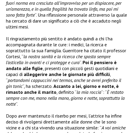
fuori norma era cresciuto all’improvviso per un dispiacere, per
un’amarezza, e in quella fragilità ha trovato linfa, ma poi mi
sono fatta forte
“. Una riflessione personale attraverso la quale
ha cercato di dare un significato a ciò che è accaduto negli
ultimi mesi.
Il ringraziamento più sentito è andato quindi a chi l’ha
accompagnata durante le cure: i medici, la ricerca e
soprattutto la sua famiglia. Guerritore ha citato il professor
Cortesi, “
la nostra sanità e la ricerca che sposta sempre
l’asticella in avanti e ci protegge e cura
“.
Poi il pensiero è
andato alle figlie
, presenti con piccoli gesti quotidiani e
capaci di
alleggerire anche le giornate più difficili
,
“
portandomi cappuccini nei termos, anche se avrei preferito il
gin tonic
“, ha scherzato.
Accanto a lei, giorno e notte, è
rimasto anche il marito
, definito “
la mia roccia
“: “
È restato
sempre con me, mano nella mano, giorno e notte, soprattutto la
notte
“.
Dopo aver mantenuto il riserbo per mesi, l’attrice ha infine
deciso di rivolgersi direttamente alle donne che le sono
vicine e a chi sta vivendo una situazione simile: “
A voi amiche