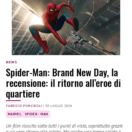
NEWS
Spider-Man: Brand New Day, la
recensione: il ritorno all’eroe di
quartiere
FABRIZIO PONCIROLI
|
30 LUGLIO 2026
MARVEL
SPIDER - MAN
Un film riuscito sotto tutti i punti di vista, soprattutto grazie
a un vero ritorno alle origini. Ma anche una trama solida e