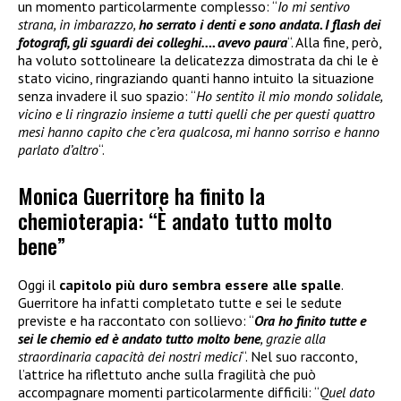
un momento particolarmente complesso: “
Io mi sentivo
strana, in imbarazzo,
ho serrato i denti e sono andata. I flash dei
fotografi, gli sguardi dei colleghi…. avevo paura
“. Alla fine, però,
ha voluto sottolineare la delicatezza dimostrata da chi le è
stato vicino, ringraziando quanti hanno intuito la situazione
senza invadere il suo spazio: “
Ho sentito il mio mondo solidale,
vicino e li ringrazio insieme a tutti quelli che per questi quattro
mesi hanno capito che c’era qualcosa, mi hanno sorriso e hanno
parlato d’altro
“.
Monica Guerritore ha finito la
chemioterapia: “È andato tutto molto
bene”
Oggi il
capitolo più duro sembra essere alle spalle
.
Guerritore ha infatti completato tutte e sei le sedute
previste e ha raccontato con sollievo: “
Ora ho finito tutte e
sei le chemio ed è andato tutto molto bene
, grazie alla
straordinaria capacità dei nostri medici
“. Nel suo racconto,
l’attrice ha riflettuto anche sulla fragilità che può
accompagnare momenti particolarmente difficili: “
Quel dato