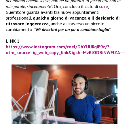
del mondo chiedo scusa, non ne ho parlato, lo faccio ora con le
mie parole, sinceramente
“. Ora, concluso il ciclo di
cure
,
Guerritore guarda avanti tra nuovi appuntamenti
professionali,
qualche giorno di vacanza e il desiderio di
ritrovare leggerezza
, anche attraverso un piccolo
cambiamento: “
Mi divertirò per un po’ a cambiare taglio
“.
LINK 1
https://www.instagram.com/reel/DbYUURgIE9z/?
utm_source=ig_web_copy_link&igsh=MzRlODBiNWFlZA==