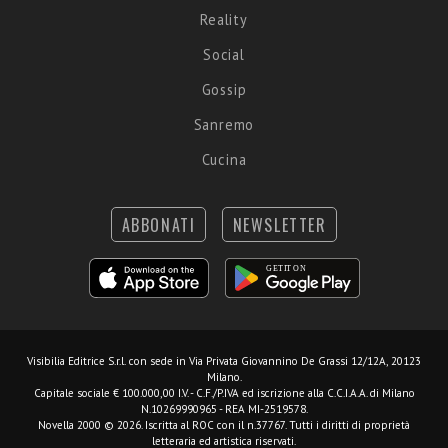
Reality
Social
Gossip
Sanremo
Cucina
ABBONATI
NEWSLETTER
Visibilia Editrice S.r.l.
con sede in Via Privata Giovannino De Grassi 12/12A, 20123
Milano.
Capitale sociale € 100.000,00 I.V. - C.F./P.IVA ed iscrizione alla C.C.I.A.A. di Milano
N.10269990965 - REA MI-2519578.
Novella 2000 © 2026. Iscritta al ROC con il n.37767. Tutti i diritti di proprietà
letteraria ed artistica riservati.