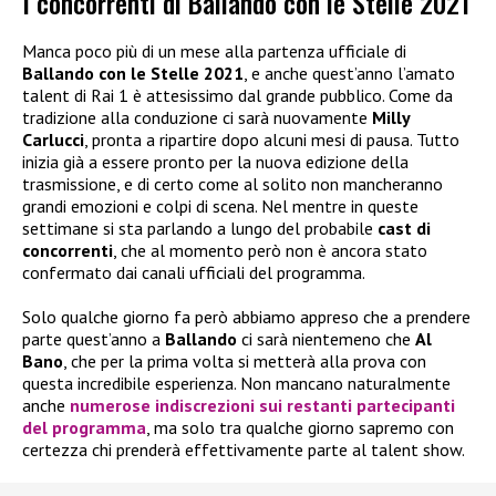
I concorrenti di Ballando con le Stelle 2021
Manca poco più di un mese alla partenza ufficiale di
Ballando con le Stelle 2021
, e anche quest’anno l’amato
talent di Rai 1 è attesissimo dal grande pubblico. Come da
tradizione alla conduzione ci sarà nuovamente
Milly
Carlucci
, pronta a ripartire dopo alcuni mesi di pausa. Tutto
inizia già a essere pronto per la nuova edizione della
trasmissione, e di certo come al solito non mancheranno
grandi emozioni e colpi di scena. Nel mentre in queste
settimane si sta parlando a lungo del probabile
cast di
concorrenti
, che al momento però non è ancora stato
confermato dai canali ufficiali del programma.
Solo qualche giorno fa però abbiamo appreso che a prendere
parte quest’anno a
Ballando
ci sarà nientemeno che
Al
Bano
, che per la prima volta si metterà alla prova con
questa incredibile esperienza. Non mancano naturalmente
anche
numerose indiscrezioni sui restanti partecipanti
del programma
, ma solo tra qualche giorno sapremo con
certezza chi prenderà effettivamente parte al talent show.