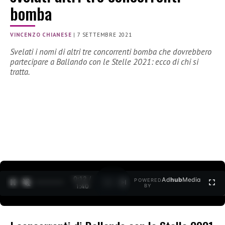
bomba
VINCENZO CHIANESE
|
7 SETTEMBRE 2021
Svelati i nomi di altri tre concorrenti bomba che dovrebbero
partecipare a Ballando con le Stelle 2021: ecco di chi si
tratta.
0:12 /
Ad
hub
Media
POWERED
1
/
2
1:40
BY