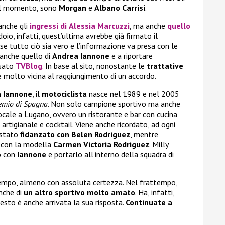
 il momento, sono
Morgan
e
Albano Carrisi
.
 anche gli
ingressi di
Alessia Marcuzzi
, ma anche
quello
doio, infatti, quest’ultima avrebbe già firmato il
 tutto ciò sia vero e l’informazione va presa con le
’è anche quello di
Andrea Iannone
e a riportare
nsato
TVBlog
. In base al sito, nonostante le
trattative
 è molto vicina al raggiungimento di un accordo.
 Iannone
, il
motociclista
nasce nel 1989 e nel 2005
emio di Spagna
. Non solo campione sportivo ma anche
 locale a Lugano, ovvero un ristorante e bar con cucina
 artigianale e cocktail. Viene anche ricordato, ad ogni
 stato
fidanzato con Belen
Rodriguez
, mentre
 con la modella
Carmen Victoria
Rodriguez
. Milly
to con
Iannone
e portarlo all’interno della squadra di
empo, almeno con assoluta certezza. Nel frattempo,
nche di
un altro sportivo molto amato
. Ha, infatti,
resto è anche arrivata la sua risposta.
Continuate a