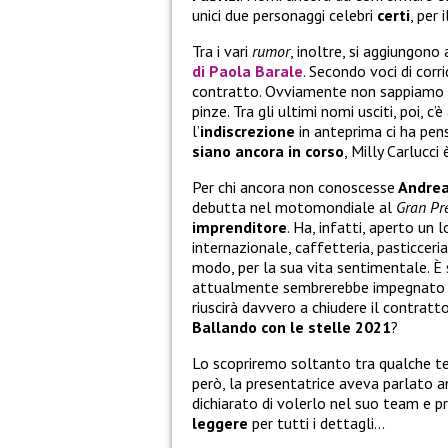
unici due personaggi celebri
certi
, per
Tra i vari
rumor
, inoltre, si aggiungono
di
Paola Barale
. Secondo voci di corri
contratto. Ovviamente non sappiamo se
pinze. Tra gli ultimi nomi usciti, poi, c
l’
indiscrezione
in anteprima ci ha pe
siano ancora in corso
, Milly Carlucci
Per chi ancora non conoscesse
Andrea
debutta nel motomondiale al
Gran Pr
imprenditore
. Ha, infatti, aperto un
internazionale, caffetteria, pasticceria
modo, per la sua vita sentimentale. È
attualmente sembrerebbe impegnato
riuscirà davvero a chiudere il contrat
Ballando con le stelle 2021
?
Lo scopriremo soltanto tra qualche t
però, la presentatrice aveva parlato a
dichiarato di volerlo nel suo team e p
leggere
per tutti i dettagli…