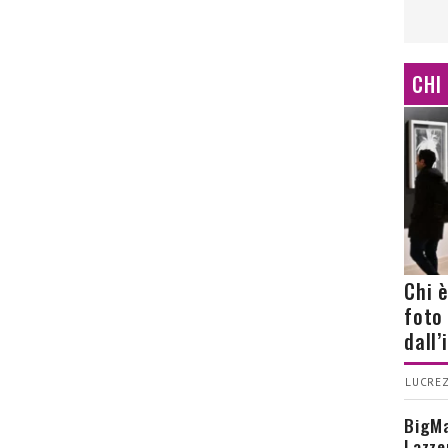
CHI
Chi 
foto
dall
LUCREZ
BigMa
Lazze