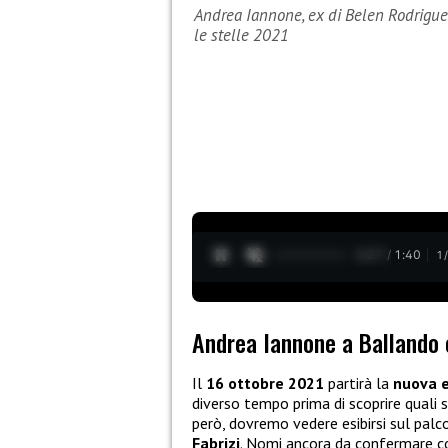
Andrea Iannone, ex di Belen Rodriguez
le stelle 2021
0:28 / 1:40
1
Andrea Iannone a Ballando c
Il
16 ottobre 2021
partirà la
nuova e
diverso tempo prima di scoprire quali 
però, dovremo vedere esibirsi sul pal
Fabrizi
. Nomi ancora da confermare co