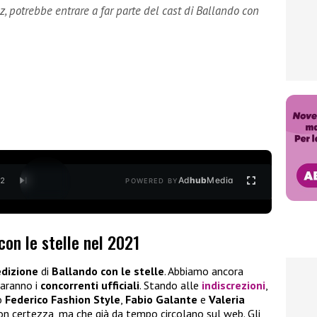
, potrebbe entrare a far parte del cast di Ballando con
Ad
hub
Media
/
2
POWERED BY
on le stelle nel 2021
dizione
di
Ballando con le stelle
. Abbiamo ancora
saranno i
concorrenti ufficiali
. Stando alle
indiscrezioni
,
co
Federico Fashion Style
,
Fabio
Galante
e
Valeria
n certezza, ma che già da tempo circolano sul web. Gli