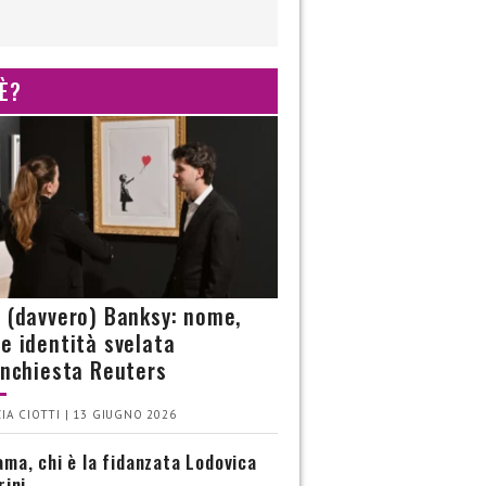
 È?
è (davvero) Banksy: nome,
 e identità svelata
’inchiesta Reuters
IA CIOTTI | 13 GIUGNO 2026
ma, chi è la fidanzata Lodovica
rini