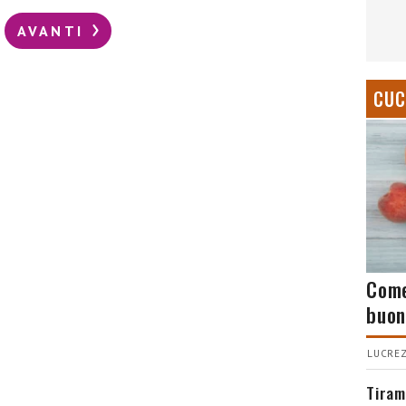
AVANTI
CUC
Come
buon
LUCREZ
Tiram