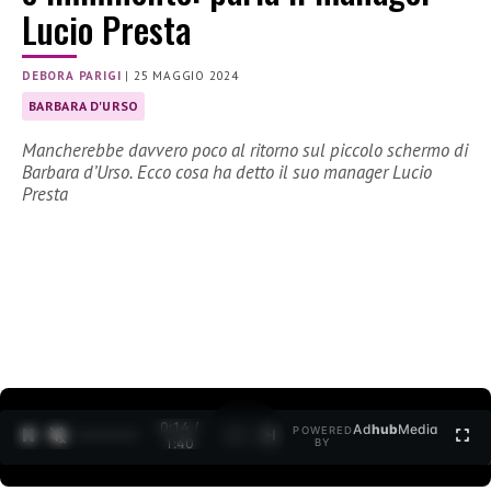
Lucio Presta
DEBORA PARIGI
|
25 MAGGIO 2024
BARBARA D'URSO
Mancherebbe davvero poco al ritorno sul piccolo schermo di
Barbara d’Urso. Ecco cosa ha detto il suo manager Lucio
Presta
0:15 /
Ad
hub
Media
POWERED
1
/
2
1:40
BY