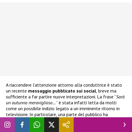
A riaccendere l’attenzione attorno alla conduttrice è stato
un recente
messaggio pubblicato sui social
, breve ma
sufficiente a far partire nuove interpretazioni. La frase “
Sarà
un autunno meraviglioso…
” è stata infatti letta da molti
come un possibile indizio legato a un imminente ritorno in
televisione. In particolare, una parte del pubblico ha
ipotizzato che il riferimento potesse riguardare
un progetto
in Rai
, magari legato a un format storico o a un possibile