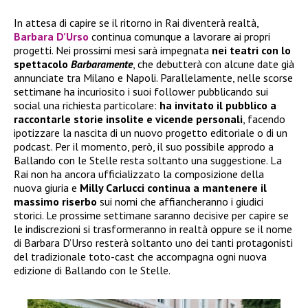
In attesa di capire se il ritorno in Rai diventerà realtà,
Barbara D’Urso
continua comunque a lavorare ai propri
progetti. Nei prossimi mesi sarà impegnata
nei teatri con lo
spettacolo
Barbaramente
, che debutterà con alcune date già
annunciate tra Milano e Napoli. Parallelamente, nelle scorse
settimane ha incuriosito i suoi follower pubblicando sui
social una richiesta particolare:
ha invitato il pubblico a
raccontarle storie insolite e vicende personali
, facendo
ipotizzare la nascita di un nuovo progetto editoriale o di un
podcast. Per il momento, però, il suo possibile approdo a
Ballando con le Stelle resta soltanto una suggestione. La
Rai non ha ancora ufficializzato la composizione della
nuova giuria e
Milly Carlucci continua a mantenere il
massimo riserbo
sui nomi che affiancheranno i giudici
storici. Le prossime settimane saranno decisive per capire se
le indiscrezioni si trasformeranno in realtà oppure se il nome
di Barbara D’Urso resterà soltanto uno dei tanti protagonisti
del tradizionale toto-cast che accompagna ogni nuova
edizione di Ballando con le Stelle.