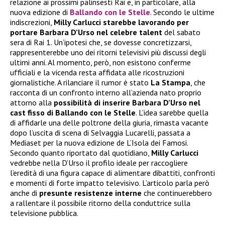
relazione ai prossimi palinsesti Rai e, in particolare, alla
nuova edizione di
Ballando con le Stelle
. Secondo le ultime
indiscrezioni,
Milly Carlucci starebbe lavorando per
portare Barbara D’Urso nel celebre talent
del sabato
sera di Rai 1. Un’ipotesi che, se dovesse concretizzarsi,
rappresenterebbe uno dei ritorni televisivi più discussi degli
ultimi anni. Al momento, però, non esistono conferme
ufficiali e la vicenda resta affidata alle ricostruzioni
giornalistiche. A rilanciare il rumor è stato
La Stampa
, che
racconta di un confronto interno all’azienda nato proprio
attorno alla
possibilità di inserire Barbara D’Urso nel
cast fisso di Ballando con le Stelle
. L’idea sarebbe quella
di affidarle una delle poltrone della giuria, rimasta vacante
dopo l’uscita di scena di Selvaggia Lucarelli, passata a
Mediaset per la nuova edizione de L’Isola dei Famosi.
Secondo quanto riportato dal quotidiano,
Milly Carlucci
vedrebbe nella D’Urso il profilo ideale per raccogliere
l’eredità di una figura capace di alimentare dibattiti, confronti
e momenti di forte impatto televisivo. L’articolo parla però
anche di
presunte resistenze interne
che continuerebbero
a rallentare il possibile ritorno della conduttrice sulla
televisione pubblica.