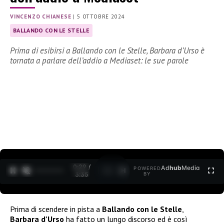
VINCENZO CHIANESE
|
5 OTTOBRE 2024
BALLANDO CON LE STELLE
Prima di esibirsi a Ballando con le Stelle, Barbara d’Urso è
tornata a parlare dell’addio a Mediaset: le sue parole
0:30 /
Ad
hub
Media
POWERED
1
/
2
3:35
BY
Prima di scendere in pista a
Ballando con le Stelle
,
Barbara d’Urso
ha fatto un lungo discorso ed è così