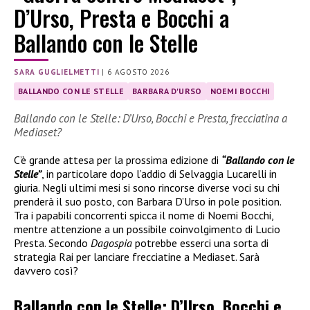
D’Urso, Presta e Bocchi a
Ballando con le Stelle
SARA GUGLIELMETTI
|
6 AGOSTO 2026
BALLANDO CON LE STELLE
BARBARA D'URSO
NOEMI BOCCHI
Ballando con le Stelle: D’Urso, Bocchi e Presta, frecciatina a
Mediaset?
C’è grande attesa per la prossima edizione di
“Ballando con le
Stelle”
, in particolare dopo l’addio di Selvaggia Lucarelli in
giuria. Negli ultimi mesi si sono rincorse diverse voci su chi
prenderà il suo posto, con Barbara D’Urso in pole position.
Tra i papabili concorrenti spicca il nome di Noemi Bocchi,
mentre attenzione a un possibile coinvolgimento di Lucio
Presta. Secondo
Dagospia
potrebbe esserci una sorta di
strategia Rai per lanciare frecciatine a Mediaset. Sarà
davvero così?
Ballando con le Stelle: D’Urso, Bocchi e