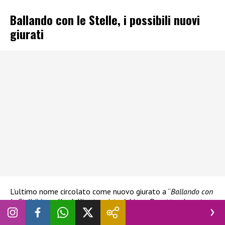
Ballando con le Stelle, i possibili nuovi
giurati
L’ultimo nome circolato come nuovo giurato a “
Ballando con
le Stelle
” è quello dell’ex tennista Adriano Panatta al posto
di Ivan Zazzaroni. Nelle ultime settimane in realtà sono
stati tanti i nomi circolarti come possibili nuovi giurati al