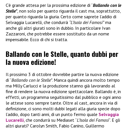
C’è grande attesa per la prossima edizione di “
Ballando con le
Stelle”
, non solo per quanto riguarda il cast ma, soprattutto,
per quanto riguarda la giuria. Certo come saprete l’addio di
Selvaggia Lucarelli, che condurrà
“L’Isola dei Famosi”
ma
anche gli altri giurati sono in dubbio. In particolare Ivan
Zazzaroni, che potrebbe essere sostituito da un nome
impensabile. Ecco di chi si tratta.
Ballando con le Stelle, quanto dubbi per
la nuova edizione!
Il prossimo 3 di ottobre dovrebbe partire la nuova edizione
di “
Ballando con le Stelle”
. Manca quindi ancora molto tempo
ma Milly Carlucci e la produzione stanno già lavorando al
fine di rendere la nuova edizione spettacolare. Ballando è, in
effetti, un programma seguitissimo dal pubblico e ogni anno
le attese sono sempre tante. Oltre al cast, ancora in via di
definizione, ci sono molti dubbi legati alla giuria specie dopo
l’addio, dopo tanti anni, di un punto fermo quale
Selvaggia
Lucarelli
, che condurrà su Mediaset “
L’Isola dei Famosi
“. E gli
altri giurati? Carolyn Smith, Fabio Canino, Guillermo