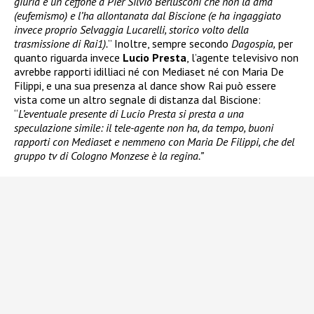
giuria è un ceffone a Pier Silvio Berlusconi che non la ama
(eufemismo) e l’ha allontanata dal Biscione (e ha ingaggiato
invece proprio Selvaggia Lucarelli, storico volto della
trasmissione di Rai1).
” Inoltre, sempre secondo
Dagospia,
per
quanto riguarda invece
Lucio Presta
, l’agente televisivo non
avrebbe rapporti idilliaci né con Mediaset né con Maria De
Filippi, e una sua presenza al dance show Rai può essere
vista come un altro segnale di distanza dal Biscione:
“
L’eventuale presente di Lucio Presta si presta a una
speculazione simile: il tele-agente non ha, da tempo, buoni
rapporti con Mediaset e nemmeno con Maria De Filippi, che del
gruppo tv di Cologno Monzese è la regina.”