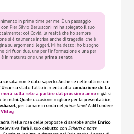
enimento in prime time per me. È un passaggio
con Pier Silvio Berlusconi, mi ha spiegato il suo
totalmente: col
Covid
, la realtà che ho sempre
e si è talmente intrisa anche di tragedia, che è
agina su argomenti leggeri. Mi ha detto: ho bisogno
e tiri fuori due, una per l’informazione e una per
ui è in maturazione una
prima serata
a serata
non è dato saperlo. Anche se nelle ultime ore
’Urso
sia stato fatto in merito alla
conduzione de La
ornerà sulla rete a partire dal prossimo anno
e già si
le redini. Quale occasione migliore per la presentatrice,
Mediaset
, per tornare in onda nel
prime time
? A diffondere
TVBlog
.
adrà. Nella rosa delle proposte ci sarebbe anche
Enrico
 televisiva farà il suo debutto con
Scherzi a parte
.