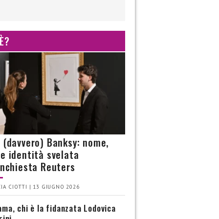
 È?
è (davvero) Banksy: nome,
 e identità svelata
’inchiesta Reuters
IA CIOTTI | 13 GIUGNO 2026
ma, chi è la fidanzata Lodovica
rini