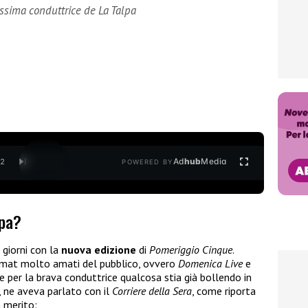
ssima conduttrice de La Talpa
Ad
hub
Media
/
2
POWERED BY
lpa?
 giorni con la
nuova edizione
di
Pomeriggio Cinque
.
rmat molto amati del pubblico, ovvero
Domenica Live
e
he per la brava conduttrice qualcosa stia già bollendo in
, ne aveva parlato con il
Corriere della Sera
, come riporta
n merito: