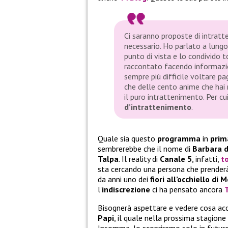
Ci saranno proposte di intratt
necessario. Ho parlato a lungo 
punto di vista e lo condivido 
raccontato facendo informazion
sempre più difficile voltare p
che delle cento anime che hai n
il puro intrattenimento. Per c
d’intrattenimento
.
Quale sia questo
programma
in
prim
sembrerebbe che il nome di
Barbara d
Talpa
. Il reality di
Canale 5
, infatti,
t
sta cercando una persona che prenderà 
da anni uno dei
fiori all’occhiello di 
l’
indiscrezione
ci ha pensato ancora
Bisognerà aspettare e vedere cosa acc
Papi
, il quale nella prossima stagione