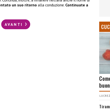
Continua, inoltre, a rimanere nell’aria anche il nome di
tato un suo ritorno
alla conduzione.
Continuate a
AVANTI
CUC
Come
buon
LUCREZ
Tiram