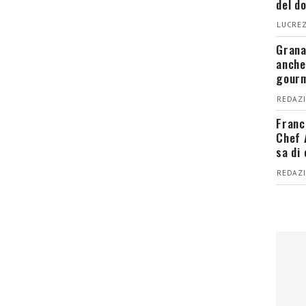
del d
LUCREZ
Grana
anche
gour
REDAZI
Franc
Chef 
sa di
REDAZI