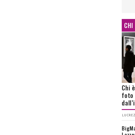
CHI
Chi 
foto
dall
LUCREZ
BigMa
Lazze