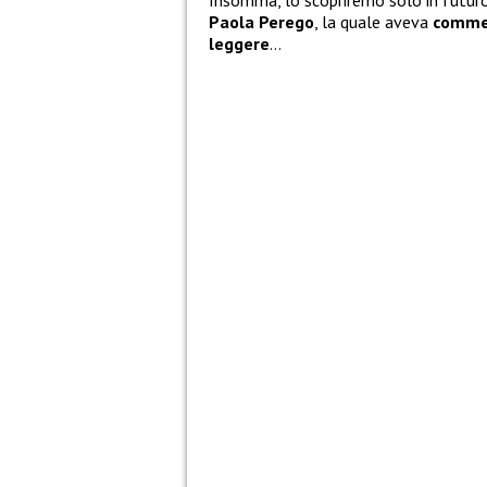
Insomma, lo scopriremo solo in futuro. 
Paola Perego
, la quale aveva
commen
leggere
…