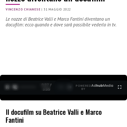
VINCENZO CHIANESE
|
31 MAGGIO 2022
Le nozze di Beatrice Valli e Marco Fantini diventano un
docufilm: ecco quando e dove sarà possibile vederlo in tv.
0:28 /
Ad
hub
Media
POWERED
1
/
2
3:35
BY
Il docufilm su Beatrice Valli e Marco
Fantini