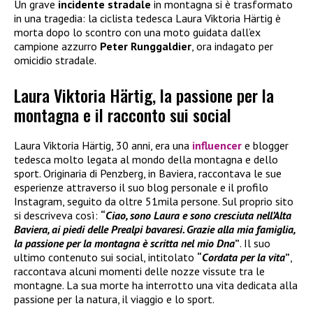
Un grave
incidente stradale
in montagna si è trasformato
in una tragedia: la ciclista tedesca Laura Viktoria Härtig è
morta dopo lo scontro con una moto guidata dall’ex
campione azzurro
Peter Runggaldier
, ora indagato per
omicidio stradale.
Laura Viktoria Härtig, la passione per la
montagna e il racconto sui social
Laura Viktoria Härtig, 30 anni, era una
influencer
e blogger
tedesca molto legata al mondo della montagna e dello
sport. Originaria di Penzberg, in Baviera, raccontava le sue
esperienze attraverso il suo blog personale e il profilo
Instagram, seguito da oltre 51mila persone. Sul proprio sito
si descriveva così:
“
Ciao, sono Laura e sono cresciuta nell’Alta
Baviera, ai piedi delle Prealpi bavaresi. Grazie alla mia famiglia,
la passione per la montagna è scritta nel mio Dna
”
. Il suo
ultimo contenuto sui social, intitolato
“
Cordata per la vita
”
,
raccontava alcuni momenti delle nozze vissute tra le
montagne. La sua morte ha interrotto una vita dedicata alla
passione per la natura, il viaggio e lo sport.