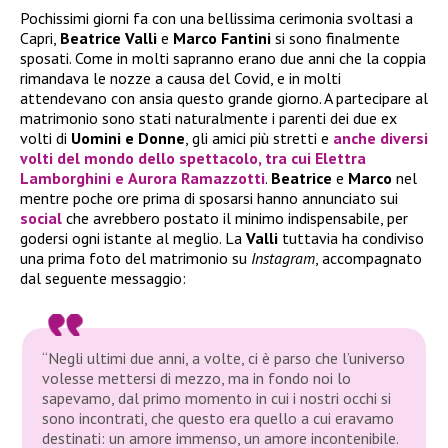
Pochissimi giorni fa con una bellissima cerimonia svoltasi a
Capri,
Beatrice Valli
e
Marco Fantini
si sono finalmente
sposati. Come in molti sapranno erano due anni che la coppia
rimandava le nozze a causa del Covid, e in molti
attendevano con ansia questo grande giorno. A partecipare al
matrimonio sono stati naturalmente i parenti dei due ex
volti di
Uomini e Donne
, gli amici più stretti e
anche diversi
volti del mondo dello spettacolo, tra cui
Elettra
Lamborghini
e
Aurora Ramazzotti
.
Beatrice
e
Marco
nel
mentre poche ore prima di sposarsi hanno annunciato sui
social
che avrebbero postato il minimo indispensabile, per
godersi ogni istante al meglio. La
Valli
tuttavia ha condiviso
una prima foto del matrimonio su
Instagram
, accompagnato
dal seguente messaggio:
“Negli ultimi due anni, a volte, ci è parso che l’universo
volesse mettersi di mezzo, ma in fondo noi lo
sapevamo, dal primo momento in cui i nostri occhi si
sono incontrati, che questo era quello a cui eravamo
destinati: un amore immenso, un amore incontenibile.