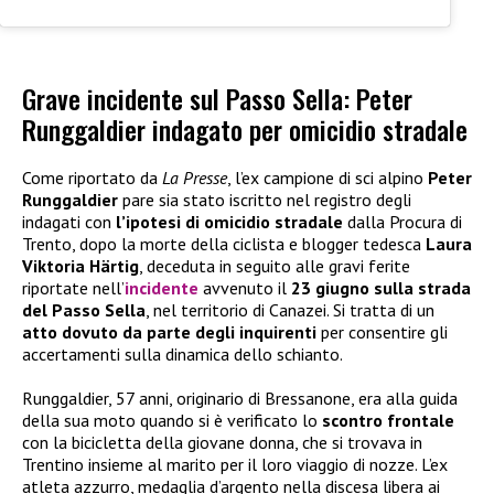
Grave incidente sul Passo Sella: Peter
Runggaldier indagato per omicidio stradale
Come riportato da
La Presse
, l’ex campione di sci alpino
Peter
Runggaldier
pare sia stato iscritto nel registro degli
indagati con
l’ipotesi di omicidio stradale
dalla Procura di
Trento, dopo la morte della ciclista e blogger tedesca
Laura
Viktoria Härtig
, deceduta in seguito alle gravi ferite
riportate nell’
incidente
avvenuto il
23 giugno sulla strada
del Passo Sella
, nel territorio di Canazei. Si tratta di un
atto dovuto da parte degli inquirenti
per consentire gli
accertamenti sulla dinamica dello schianto.
Runggaldier, 57 anni, originario di Bressanone, era alla guida
della sua moto quando si è verificato lo
scontro frontale
con la bicicletta della giovane donna, che si trovava in
Trentino insieme al marito per il loro viaggio di nozze. L’ex
atleta azzurro, medaglia d’argento nella discesa libera ai