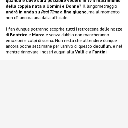
quando e dove sarà possibile vedere in tv il matrimonio
della coppia nata a Uomini e Donne?
Il lungometraggio
andrà in onda su
Real Time
a fine giugno
, ma al momento
non c’è ancora una data ufficiale.
I fan dunque potranno scoprire tutti i retroscena delle nozze
di
Beatrice
e
Marco
e senza dubbio non mancheranno
emozioni e colpi di scena. Non resta che attendere dunque
ancora poche settimane per l’arrivo di questo
docufilm
, e nel
mentre rinnovare i nostri auguri alla
Valli
e a
Fantini
.