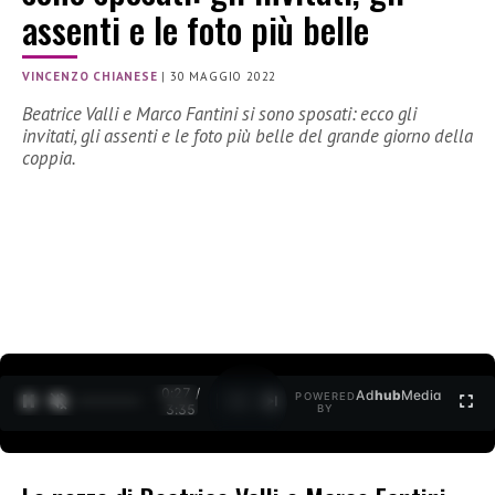
assenti e le foto più belle
VINCENZO CHIANESE
|
30 MAGGIO 2022
Beatrice Valli e Marco Fantini si sono sposati: ecco gli
invitati, gli assenti e le foto più belle del grande giorno della
coppia.
0:28 /
Ad
hub
Media
POWERED
1
/
2
3:35
BY