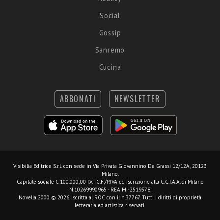
Social
Gossip
Sanremo
Cucina
ABBONATI
NEWSLETTER
Visibilia Editrice S.r.l.
con sede in Via Privata Giovannino De Grassi 12/12A, 20123
Milano.
Capitale sociale € 100.000,00 I.V. - C.F./P.IVA ed iscrizione alla C.C.I.A.A. di Milano
N.10269990965 - REA MI-2519578.
Novella 2000 © 2026. Iscritta al ROC con il n.37767. Tutti i diritti di proprietà
letteraria ed artistica riservati.