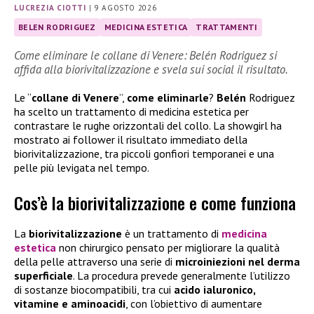
LUCREZIA CIOTTI
|
9 AGOSTO 2026
BELEN RODRIGUEZ
MEDICINA ESTETICA
TRATTAMENTI
Come eliminare le collane di Venere: Belén Rodriguez si
affida alla biorivitalizzazione e svela sui social il risultato.
Le “
collane di Venere
”,
come eliminarle
?
Belén
Rodriguez
ha scelto un trattamento di medicina estetica per
contrastare le rughe orizzontali del collo. La showgirl ha
mostrato ai follower il risultato immediato della
biorivitalizzazione, tra piccoli gonfiori temporanei e una
pelle più levigata nel tempo.
Cos’è la biorivitalizzazione e come funziona
La
biorivitalizzazione
è un trattamento di
medicina
estetica
non chirurgico pensato per migliorare la qualità
della pelle attraverso una serie di
microiniezioni nel derma
superficiale
. La procedura prevede generalmente l’utilizzo
di sostanze biocompatibili, tra cui
acido ialuronico,
vitamine e aminoacidi
, con l’obiettivo di aumentare