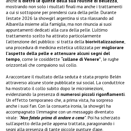
anche
il dietro le quinte della sua routine di bellezza
,
mostrando non solo i risultati finali ma anche i trattamenti
a cui si sottopone per prendersi cura della pelle. Durante
l’estate 2026 la showgirl argentina si sta rilassando ad
Albarella insieme alla famiglia, ma non rinuncia ai suoi
appuntamenti dedicati alla cura della pelle. L’ultimo
trattamento scelto ha attirato particolarmente
l’attenzione del pubblico: si tratta della
biorivitalizzazione
,
una procedura di medicina estetica utilizzata per
migliorare
l’aspetto della pelle e attenuare alcuni segni del
tempo
, come le cosiddette
“collane di Venere”
, le rughe
orizzontali che compaiono sul collo.
A raccontare il risultato della seduta è stata proprio Belén
attraverso alcune storie pubblicate sui social. La conduttrice
ha mostrato il collo subito dopo le microiniezioni,
evidenziando la presenza di
numerosi piccoli rigonfiamenti
.
Un effetto temporaneo che, a prima vista, ha sorpreso
anche i suoi fan. Con la consueta ironia, la showgirl ha
accompagnato l’immagine con un messaggio diventato
virale:
“
Non fatelo prima di andare a cena
”
. Poi ha scherzato
sull’aspetto della pelle appena trattata, paragonando i
segni alla presenza di tante piccole punture d’ape.