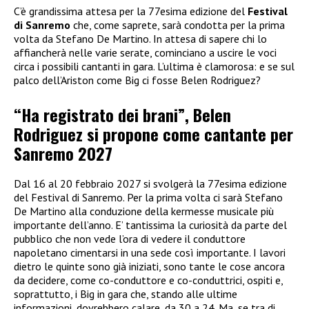
C’è grandissima attesa per la 77esima edizione del
Festival
di Sanremo
che, come saprete, sarà condotta per la prima
volta da Stefano De Martino. In attesa di sapere chi lo
affiancherà nelle varie serate, cominciano a uscire le voci
circa i possibili cantanti in gara. L’ultima è clamorosa: e se sul
palco dell’Ariston come Big ci fosse Belen Rodriguez?
“Ha registrato dei brani”, Belen
Rodriguez si propone come cantante per
Sanremo 2027
Dal 16 al 20 febbraio 2027 si svolgerà la 77esima edizione
del Festival di Sanremo. Per la prima volta ci sarà Stefano
De Martino alla conduzione della kermesse musicale più
importante dell’anno. E’ tantissima la curiosità da parte del
pubblico che non vede l’ora di vedere il conduttore
napoletano cimentarsi in una sede così importante. I lavori
dietro le quinte sono già iniziati, sono tante le cose ancora
da decidere, come co-conduttore e co-conduttrici, ospiti e,
soprattutto, i Big in gara che, stando alle ultime
informazioni, dovrebbero calare, da 30 a 24. Ma, se tra di