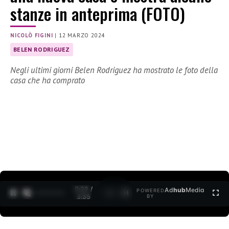
stanze in anteprima (FOTO)
NICOLÒ FIGINI
|
12 MARZO 2024
BELEN RODRIGUEZ
Negli ultimi giorni Belen Rodriguez ha mostrato le foto della
casa che ha comprato
0:30 /
Ad
hub
Media
POWERED
1
/
2
3:35
BY