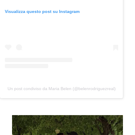
Visualizza questo post su Instagram
Un post condiviso da Maria Belen (@belenrodriguezreal)