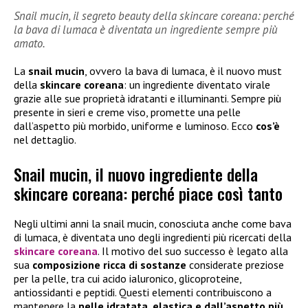
Snail mucin, il segreto beauty della skincare coreana: perché
la bava di lumaca è diventata un ingrediente sempre più
amato.
La
snail mucin
, ovvero la bava di lumaca, è il nuovo must
della
skincare coreana
: un ingrediente diventato virale
grazie alle sue proprietà idratanti e illuminanti. Sempre più
presente in sieri e creme viso, promette una pelle
dall’aspetto più morbido, uniforme e luminoso. Ecco
cos’è
nel dettaglio.
Snail mucin, il nuovo ingrediente della
skincare coreana: perché piace così tanto
Negli ultimi anni la snail mucin, conosciuta anche come bava
di lumaca, è diventata uno degli ingredienti più ricercati della
skincare coreana
. Il motivo del suo successo è legato alla
sua
composizione ricca di sostanze
considerate preziose
per la pelle, tra cui acido ialuronico, glicoproteine,
antiossidanti e peptidi. Questi elementi contribuiscono a
mantenere la
pelle idratata, elastica e dall’aspetto più