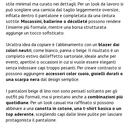
stile minimal ma curato nei dettagli. Per un look da lavoro si
può scegliere una camicia dal taglio leggermente oversize,
infilata dentro il pantalone e completata da una cintura
sottile.
Mocassini, ballerine o décolleté
possono rendere
l’insieme più formale, mentre una borsa strutturata
aggiunge un tocco sofisticato.
Un’altra idea da copiare è l’abbinamento con un
blazer dai
colori neutri
, come bianco, panna o beige. Il risultato è un
completo estivo dall’effetto sartoriale, ideale anche per
eventi, aperitivi o occasioni in cui si vuole essere eleganti
senza indossare capi troppo pesanti. Per creare contrasto si
possono aggiungere
accessori color cuoio, gioielli dorati o
una scarpa nera
dal design semplice.
I pantaloni beige di lino non sono pensati soltanto per gli
outfit più formali, ma si prestano anche a
combinazioni più
quotidiane
. Per un look casual ma raffinato si possono
abbinare a una
canotta in cotone, una t-shirt basica o un
top aderente
, scegliendo capi dalle linee pulite per lasciare
protagonista il pantalone.