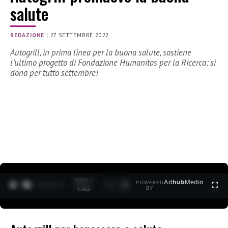
salute
REDAZIONE
|
27 SETTEMBRE 2022
Autogrill, in prima linea per la buona salute, sostiene
l’ultimo progetto di Fondazione Humanitas per la Ricerca: si
dona per tutto settembre!
0:28 /
Ad
hub
Media
POWERED
1
/
2
1:40
BY