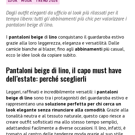
LOOK
MODA
TREND 2026
Dagli outfit eleganti da ufficio ai look più rilassati per il
tempo libero: tutti gli abbinamenti più chic per valorizzare i
pantaloni beige di lino.
I
pantaloni beige
di
lino
conquistano il guardaroba estivo
grazie alla loro leggerezza, eleganza e versatilità. Dalle
camicie bianche ai blazer, fino agli
abbinamenti
più casual,
ecco le idee look da copiare subito.
Pantaloni beige di lino, il capo must have
dell’estate: perché sceglierli
Leggeri, raffinati e incredibilmente versatili: i
pantaloni
beige di lino
sono tra i protagonisti del guardaroba estivo e
rappresentano una
soluzione perfetta per chi cerca un
look elegante senza rinunciare alla comodità
. Grazie alla
tonalità neutra e al tessuto naturale, questo capo riesce a
creare outfit sofisticati ma allo stesso tempo semplici,
adattandosi facilmente a diverse occasioni. Il lino, infatti, è
tornato al centro delle tendenze moda grazie al suo stile