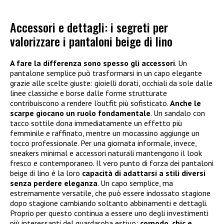
Accessori e dettagli: i segreti per
valorizzare i pantaloni beige di lino
A fare la differenza sono spesso gli accessori
. Un
pantalone semplice può trasformarsi in un capo elegante
grazie alle scelte giuste: gioielli dorati, occhiali da sole dalle
linee classiche e borse dalle forme strutturate
contribuiscono a rendere l’outfit più sofisticato.
Anche le
scarpe giocano un ruolo fondamentale
. Un sandalo con
tacco sottile dona immediatamente un effetto più
femminile e raffinato, mentre un mocassino aggiunge un
tocco professionale. Per una giornata informale, invece,
sneakers minimal e accessori naturali mantengono il look
fresco e contemporaneo. Il vero punto di forza dei pantaloni
beige di lino è la loro
capacità di adattarsi a stili diversi
senza perdere eleganza
. Un capo semplice, ma
estremamente versatile, che può essere indossato stagione
dopo stagione cambiando soltanto abbinamenti e dettagli.
Proprio per questo continua a essere uno degli investimenti
più interessanti del guardaroba estivo:
comodo, chic e