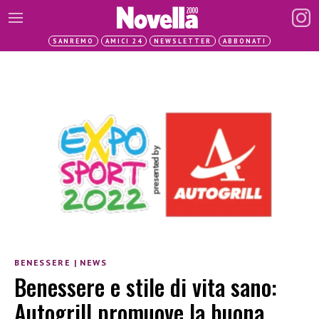
SANREMO
AMICI 24
NEWSLETTER
ABBONATI
BENESSERE
|
NEWS
Benessere e stile di vita sano:
Autogrill promuove la buona