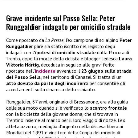
Grave incidente sul Passo Sella: Peter
Runggaldier indagato per omicidio stradale
Come riportato da
La Presse
, l’ex campione di sci alpino
Peter
Runggaldier
pare sia stato iscritto nel registro degli
indagati con
l’ipotesi di omicidio stradale
dalla Procura di
Trento, dopo la morte della ciclista e blogger tedesca
Laura
Viktoria Härtig
, deceduta in seguito alle gravi ferite
riportate nell’
incidente
avvenuto il
23 giugno sulla strada
del Passo Sella
, nel territorio di Canazei. Si tratta di un
atto dovuto da parte degli inquirenti
per consentire gli
accertamenti sulla dinamica dello schianto.
Runggaldier, 57 anni, originario di Bressanone, era alla guida
della sua moto quando si è verificato lo
scontro frontale
con la bicicletta della giovane donna, che si trovava in
Trentino insieme al marito per il loro viaggio di nozze. L’ex
atleta azzurro, medaglia d’argento nella discesa libera ai
Mondiali del 1991 e vincitore della Coppa del mondo di