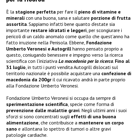
È la
stagione perfetta
per fare il
pieno di vitamine e
minerali
con una buona, sana e salutare
porzione di frutta
assortita
. Sappiamo infatti bene quanto d’estate sia
importante
restare idratati e leggeri
, per scongiurare i
pericoli di un caldo anomalo come quello che quest’anno ha
fatto irruzione nella Penisola. Ebbene,
Fondazione
Umberto Veronesi e Autogrill
hanno pensato proprio a
questo, coniugando benessere e impegno verso la ricerca
scientifica con l’iniziativa
La macedonia per la ricerca
.
Fino al
31 luglio
, in tutti i punti vendita Autogrill dislocati sul
territorio nazionale è possibile acquistare una
confezione di
macedonia da 200gr
il cui ricavato andrà in parte proprio
alla Fondazione Umberto Veronesi.
Fondazione Umberto Veronesi si occupa da sempre di
sperimentazione scientifica
, specie come forma di
prevenzione dalle malattie gravi
. Negli ultimi anni i suoi
sforzi si sono concentrati sugli
effetti di una buona
alimentazione
, che contribuisce a
mantenere un corpo
sano
e allontana lo spettro di tumori o altre gravi
patologie cardiache.