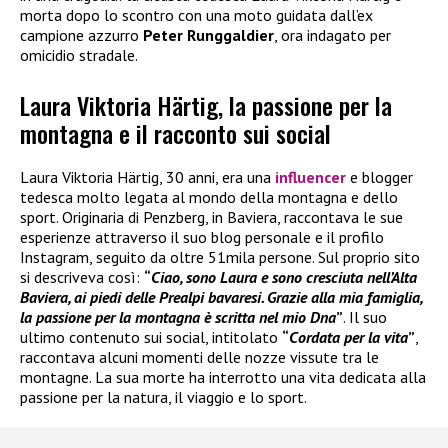
morta dopo lo scontro con una moto guidata dall’ex
campione azzurro
Peter Runggaldier
, ora indagato per
omicidio stradale.
Laura Viktoria Härtig, la passione per la
montagna e il racconto sui social
Laura Viktoria Härtig, 30 anni, era una
influencer
e blogger
tedesca molto legata al mondo della montagna e dello
sport. Originaria di Penzberg, in Baviera, raccontava le sue
esperienze attraverso il suo blog personale e il profilo
Instagram, seguito da oltre 51mila persone. Sul proprio sito
si descriveva così:
“
Ciao, sono Laura e sono cresciuta nell’Alta
Baviera, ai piedi delle Prealpi bavaresi. Grazie alla mia famiglia,
la passione per la montagna è scritta nel mio Dna
”
. Il suo
ultimo contenuto sui social, intitolato
“
Cordata per la vita
”
,
raccontava alcuni momenti delle nozze vissute tra le
montagne. La sua morte ha interrotto una vita dedicata alla
passione per la natura, il viaggio e lo sport.