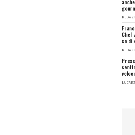
anche
gour
REDAZI
Franc
Chef 
sa di
REDAZI
Press
senti
veloci
LUCREZ