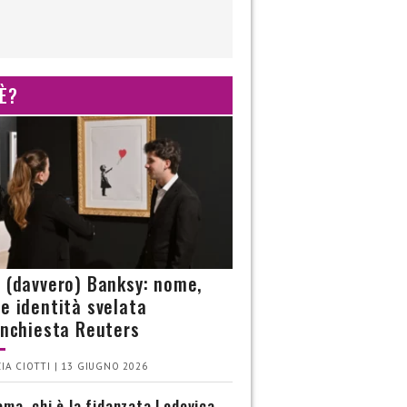
 È?
è (davvero) Banksy: nome,
 e identità svelata
’inchiesta Reuters
IA CIOTTI | 13 GIUGNO 2026
ma, chi è la fidanzata Lodovica