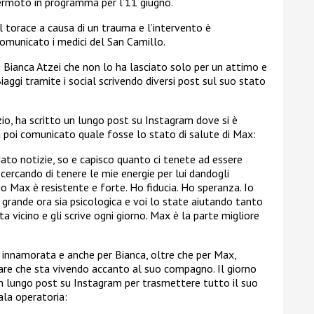
permoto in programma per l’11 giugno.
l torace a causa di un trauma e l’intervento è
omunicato i medici del San Camillo.
e Bianca Atzei che non lo ha lasciato solo per un attimo e
Biaggi tramite i social scrivendo diversi post sul suo stato
nzio, ha scritto un lungo post su Instagram dove si è
a poi comunicato quale fosse lo stato di salute di Max:
dato notizie, so e capisco quanto ci tenete ad essere
cercando di tenere le mie energie per lui dandogli
mio Max è resistente e forte. Ho fiducia. Ho speranza. Io
iù grande ora sia psicologica e voi lo state aiutando tanto
sta vicino e gli scrive ogni giorno. Max è la parte migliore
 innamorata e anche per Bianca, oltre che per Max,
e che sta vivendo accanto al suo compagno. Il giorno
un lungo post su Instagram per trasmettere tutto il suo
ala operatoria: