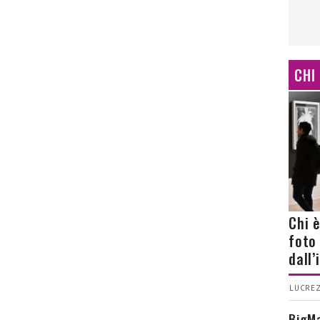
CHI
Chi 
foto
dall
LUCREZ
BigMa