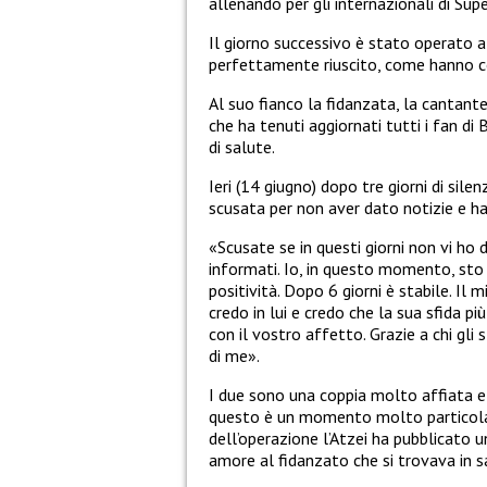
allenando per gli internazionali di Su
Il giorno successivo è stato operato a
perfettamente riuscito, come hanno c
Al suo fianco la fidanzata, la cantant
che ha tenuti aggiornati tutti i fan di 
di salute.
Ieri (14 giugno) dopo tre giorni di sile
scusata per non aver dato notizie e h
«Scusate se in questi giorni non vi ho 
informati. Io, in questo momento, sto 
positività. Dopo 6 giorni è stabile. Il 
credo in lui e credo che la sua sfida p
con il vostro affetto. Grazie a chi gli 
di me».
I due sono una coppia molto affiata e
questo è un momento molto particolar
dell’operazione l’Atzei ha pubblicato 
amore al fidanzato che si trovava in s