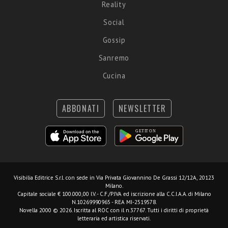
Reality
Social
Gossip
Sanremo
Cucina
ABBONATI
NEWSLETTER
Visibilia Editrice S.r.l.
con sede in Via Privata Giovannino De Grassi 12/12A, 20123
Milano.
Capitale sociale € 100.000,00 I.V. - C.F./P.IVA ed iscrizione alla C.C.I.A.A. di Milano
N.10269990965 - REA MI-2519578.
Novella 2000 © 2026. Iscritta al ROC con il n.37767. Tutti i diritti di proprietà
letteraria ed artistica riservati.