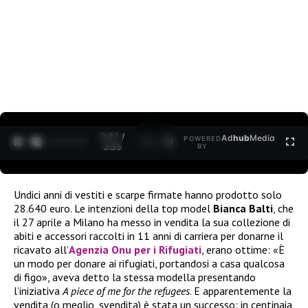
0:27 /
Ad
hub
Media
POWERED
1
/
2
3:35
BY
Undici anni di vestiti e scarpe firmate hanno prodotto solo
28.640 euro. Le intenzioni della top model
Bianca Balti
, che
il 27 aprile a Milano ha messo in vendita la sua collezione di
abiti e accessori raccolti in 11 anni di carriera per donarne il
ricavato all’
Agenzia Onu per i Rifugiati
, erano ottime: «È
un modo per donare ai rifugiati, portandosi a casa qualcosa
di figo», aveva detto la stessa modella presentando
l’iniziativa
A piece of me for the refugees
. E apparentemente la
vendita (o meglio, svendita) è stata un successo: in centinaia