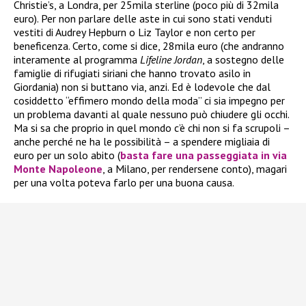
Christie’s, a Londra, per 25mila sterline (poco più di 32mila
euro). Per non parlare delle aste in cui sono stati venduti
vestiti di Audrey Hepburn o Liz Taylor e non certo per
beneficenza. Certo, come si dice, 28mila euro (che andranno
interamente al programma
Lifeline Jordan
, a sostegno delle
famiglie di rifugiati siriani che hanno trovato asilo in
Giordania) non si buttano via, anzi. Ed è lodevole che dal
cosiddetto “effimero mondo della moda” ci sia impegno per
un problema davanti al quale nessuno può chiudere gli occhi.
Ma si sa che proprio in quel mondo c’è chi non si fa scrupoli –
anche perché ne ha le possibilità – a spendere migliaia di
euro per un solo abito (
basta fare una passeggiata in via
Monte Napoleone
, a Milano, per rendersene conto), magari
per una volta poteva farlo per una buona causa.