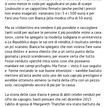
si sono messe in coda per aggiudicarsi un paio di scarpe
Louboutin o un cappottino firmato (anche perché i prezzi
non erano esagerati: variavano tra i 5 e i 500 euro) e per
farsi una foto con Bianca (alla modica cifra di 50 euro).
Ma se «l’obiettivo era vendere il più possibile e raccogliere
tanti soldi per aiutare le persone il più possibile vicino a casa
loro», come ha spiegato la modella lodigiana in un’intervista
a
La Repubblica
dopo le sei ore di vendita, il risultato sembra
un po’ scarsino. Bianca ha spiegato che non voleva fare «una
cosa d’elite» e aveva chiesto che a un certo punto della
giornata i prezzi scendessero, per essere certa che tutto
fosse venduto «perché mica sono cose che possiamo
mandare nei campi profughi». Ma forse – visto il suo seguito
e ferme restando le sue buone intenzioni – sarebbe bastato
mettere all’asta anche solo uno dei suoi capi più prestigiosi e
avrebbe ottenuto almeno la metà della cifra con un pezzo
solo, raccogliendo ancora di più per la causa.
La storia delle case d’asta è piena di abiti celebri venduti per
cifre da capogiro, basti pensare che nel dicembre 2015
l’abito di sposa di Margareth Thatcher era stato battuto da