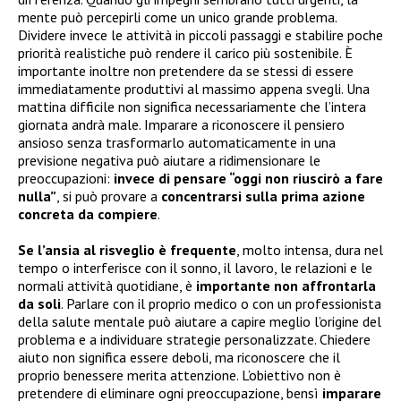
mente può percepirli come un unico grande problema.
Dividere invece le attività in piccoli passaggi e stabilire poche
priorità realistiche può rendere il carico più sostenibile. È
importante inoltre non pretendere da se stessi di essere
immediatamente produttivi al massimo appena svegli. Una
mattina difficile non significa necessariamente che l’intera
giornata andrà male. Imparare a riconoscere il pensiero
ansioso senza trasformarlo automaticamente in una
previsione negativa può aiutare a ridimensionare le
preoccupazioni:
invece di pensare “oggi non riuscirò a fare
nulla”
, si può provare a
concentrarsi sulla prima azione
concreta da compiere
.
Se l’ansia al risveglio è frequente
, molto intensa, dura nel
tempo o interferisce con il sonno, il lavoro, le relazioni e le
normali attività quotidiane, è
importante non affrontarla
da soli
. Parlare con il proprio medico o con un professionista
della salute mentale può aiutare a capire meglio l’origine del
problema e a individuare strategie personalizzate. Chiedere
aiuto non significa essere deboli, ma riconoscere che il
proprio benessere merita attenzione. L’obiettivo non è
pretendere di eliminare ogni preoccupazione, bensì
imparare