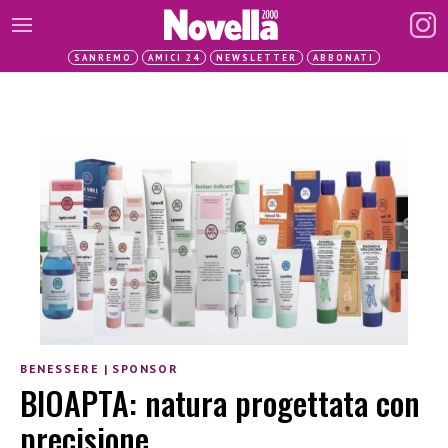
SANREMO
AMICI 24
NEWSLETTER
ABBONATI
BENESSERE
|
SPONSOR
BIOAPTA: natura progettata con
precisione