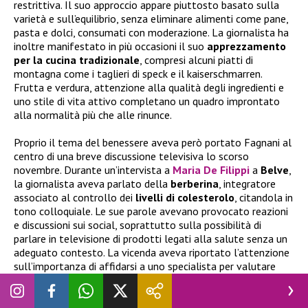
restrittiva. Il suo approccio appare piuttosto basato sulla
varietà e sull’equilibrio, senza eliminare alimenti come pane,
pasta e dolci, consumati con moderazione. La giornalista ha
inoltre manifestato in più occasioni il suo
apprezzamento
per la cucina tradizionale
, compresi alcuni piatti di
montagna come i taglieri di speck e il kaiserschmarren.
Frutta e verdura, attenzione alla qualità degli ingredienti e
uno stile di vita attivo completano un quadro improntato
alla normalità più che alle rinunce.
Proprio il tema del benessere aveva però portato Fagnani al
centro di una breve discussione televisiva lo scorso
novembre. Durante un’intervista a
Maria De Filippi
a
Belve
,
la giornalista aveva parlato della
berberina
, integratore
associato al controllo dei
livelli di colesterolo
, citandola in
tono colloquiale. Le sue parole avevano provocato reazioni
e discussioni sui social, soprattutto sulla possibilità di
parlare in televisione di prodotti legati alla salute senza un
adeguato contesto. La vicenda aveva riportato l’attenzione
sull’importanza di affidarsi a uno specialista per valutare
eventuali integratori o trattamenti, soprattutto quando
riguardano parametri come il colesterolo.