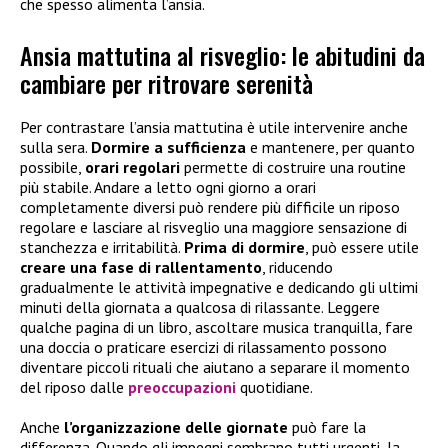
che spesso alimenta l’ansia.
Ansia mattutina al risveglio: le abitudini da
cambiare per ritrovare serenità
Per contrastare l’ansia mattutina è utile intervenire anche
sulla sera.
Dormire a sufficienza
e mantenere, per quanto
possibile,
orari regolari
permette di costruire una routine
più stabile. Andare a letto ogni giorno a orari
completamente diversi può rendere più difficile un riposo
regolare e lasciare al risveglio una maggiore sensazione di
stanchezza e irritabilità.
Prima di dormire
, può essere utile
creare una fase di rallentamento
, riducendo
gradualmente le attività impegnative e dedicando gli ultimi
minuti della giornata a qualcosa di rilassante. Leggere
qualche pagina di un libro, ascoltare musica tranquilla, fare
una doccia o praticare esercizi di rilassamento possono
diventare piccoli rituali che aiutano a separare il momento
del riposo dalle
preoccupazioni
quotidiane.
Anche
l’organizzazione delle giornate
può fare la
differenza. Quando gli impegni sembrano tutti urgenti, la