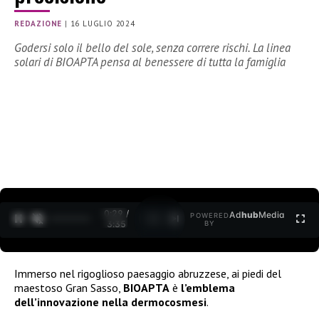
REDAZIONE
|
16 LUGLIO 2024
Godersi solo il bello del sole, senza correre rischi. La linea
solari di BIOAPTA pensa al benessere di tutta la famiglia
0:30 /
Ad
hub
Media
POWERED
1
/
2
3:35
BY
Immerso nel rigoglioso paesaggio abruzzese, ai piedi del
maestoso Gran Sasso,
BIOAPTA
è
l’emblema
dell’innovazione nella dermocosmesi
.