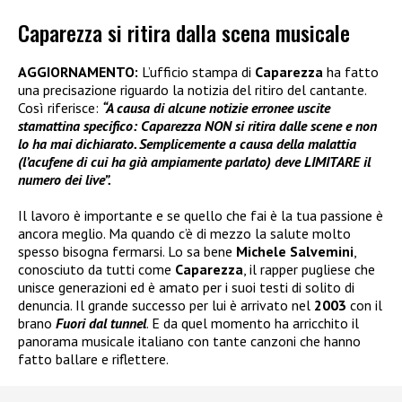
Caparezza si ritira dalla scena musicale
AGGIORNAMENTO:
L’ufficio stampa di
Caparezza
ha fatto
una precisazione riguardo la notizia del ritiro del cantante.
Così riferisce:
“A causa di alcune notizie erronee uscite
stamattina specifico: Caparezza NON si ritira dalle scene e non
lo ha mai dichiarato. Semplicemente a causa della malattia
(l’acufene di cui ha già ampiamente parlato) deve LIMITARE il
numero dei live”.
Il lavoro è importante e se quello che fai è la tua passione è
ancora meglio. Ma quando c’è di mezzo la salute molto
spesso bisogna fermarsi. Lo sa bene
Michele Salvemini
,
conosciuto da tutti come
Caparezza
, il rapper pugliese che
unisce generazioni ed è amato per i suoi testi di solito di
denuncia. Il grande successo per lui è arrivato nel
2003
con il
brano
Fuori dal tunnel
. E da quel momento ha arricchito il
panorama musicale italiano con tante canzoni che hanno
fatto ballare e riflettere.