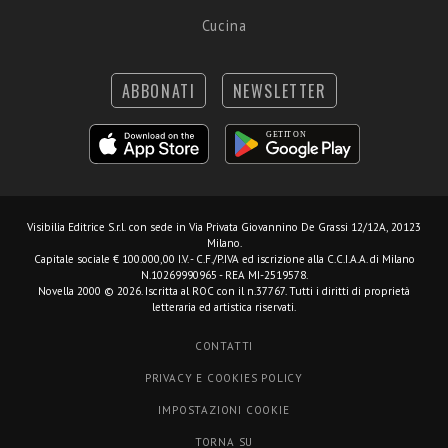
Cucina
ABBONATI
NEWSLETTER
Visibilia Editrice S.r.l.
con sede in Via Privata Giovannino De Grassi 12/12A, 20123
Milano.
Capitale sociale € 100.000,00 I.V. - C.F./P.IVA ed iscrizione alla C.C.I.A.A. di Milano
N.10269990965 - REA MI-2519578.
Novella 2000 © 2026. Iscritta al ROC con il n.37767. Tutti i diritti di proprietà
letteraria ed artistica riservati.
CONTATTI
PRIVACY E COOKIES POLICY
IMPOSTAZIONI COOKIE
TORNA SU