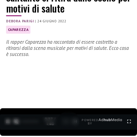
motivi di salute
DEBORA PARIGI
|
24 GIUGNO 2022
CAPAREZZA
Il rapper Caparezza ha raccontato di essere costretto a
ritirarsi dalla scena musicale per motivi di salute. Ecco cosa
è successo.
0:28 /
Ad
hub
Media
POWERED
1
/
2
1:40
BY