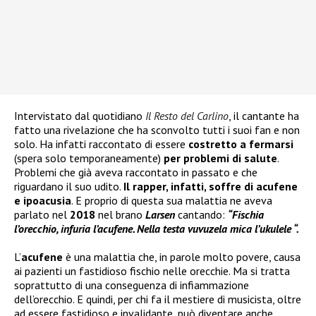
Intervistato dal quotidiano
Il Resto del Carlino
, il cantante ha
fatto una rivelazione che ha sconvolto tutti i suoi fan e non
solo. Ha infatti raccontato di essere
costretto a fermarsi
(spera solo temporaneamente)
per problemi di salute
.
Problemi che già aveva raccontato in passato e che
riguardano il suo udito.
Il rapper, infatti, soffre di acufene
e ipoacusia
. E proprio di questa sua malattia ne aveva
parlato nel
2018
nel brano
Larsen
cantando:
“Fischia
l’orecchio, infuria l’acufene. Nella testa vuvuzela mica l’ukulele “.
L’
acufene
è una malattia che, in parole molto povere, causa
ai pazienti un fastidioso fischio nelle orecchie. Ma si tratta
soprattutto di una conseguenza di infiammazione
dell’orecchio. E quindi, per chi fa il mestiere di musicista, oltre
ad essere fastidioso e invalidante, può diventare anche