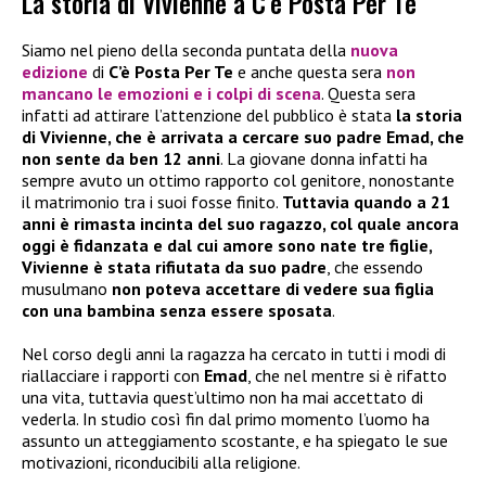
La storia di Vivienne a C’è Posta Per Te
Siamo nel pieno della seconda puntata della
nuova
edizione
di
C’è Posta Per Te
e anche questa sera
non
mancano le emozioni e i colpi di scena
. Questa sera
infatti ad attirare l’attenzione del pubblico è stata
la storia
di Vivienne, che è arrivata a cercare suo padre Emad, che
non sente da ben 12 anni
. La giovane donna infatti ha
sempre avuto un ottimo rapporto col genitore, nonostante
il matrimonio tra i suoi fosse finito.
Tuttavia quando a 21
anni è rimasta incinta del suo ragazzo, col quale ancora
oggi è fidanzata e dal cui amore sono nate tre figlie,
Vivienne è stata rifiutata da suo padre
, che essendo
musulmano
non poteva accettare di vedere sua figlia
con una bambina senza essere sposata
.
Nel corso degli anni la ragazza ha cercato in tutti i modi di
riallacciare i rapporti con
Emad
, che nel mentre si è rifatto
una vita, tuttavia quest’ultimo non ha mai accettato di
vederla. In studio così fin dal primo momento l’uomo ha
assunto un atteggiamento scostante, e ha spiegato le sue
motivazioni, riconducibili alla religione.