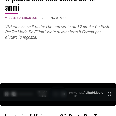
anni
VINCENZO CHIANESE
|
15 GENNAIO 2022
Vivienne cerca il padre che non sente da 12 anni a C’è Posta
Per Te: Maria De Filippi svela di aver letto il Corano per
aiutare la ragazza.
0:12 /
Ad
hub
Media
POWERED
1
/
2
1:40
BY