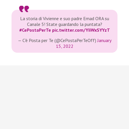
La storia di Vivienne e suo padre Emad ORA su
Canale 5! State guardando la puntata?
#CePostaPerTe
pic.twitter.com/YIiWxSYYzT
— C'è Posta per Te (@CePostaPerTeOff)
January
15, 2022