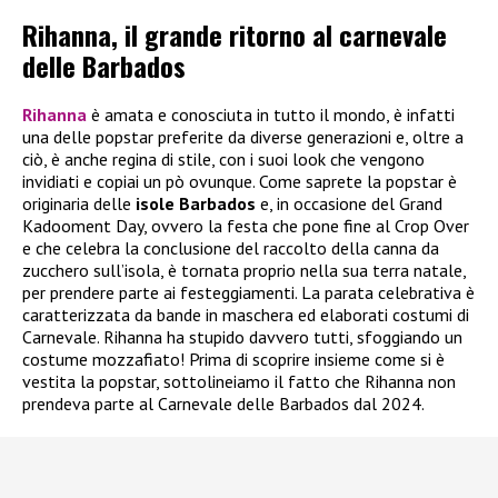
Rihanna, il grande ritorno al carnevale
delle Barbados
Rihanna
è amata e conosciuta in tutto il mondo, è infatti
una delle popstar preferite da diverse generazioni e, oltre a
ciò, è anche regina di stile, con i suoi look che vengono
invidiati e copiai un pò ovunque. Come saprete la popstar è
originaria delle
isole Barbados
e, in occasione del Grand
Kadooment Day, ovvero la festa che pone fine al Crop Over
e che celebra la conclusione del raccolto della canna da
zucchero sull’isola, è tornata proprio nella sua terra natale,
per prendere parte ai festeggiamenti. La parata celebrativa è
caratterizzata da bande in maschera ed elaborati costumi di
Carnevale. Rihanna ha stupido davvero tutti, sfoggiando un
costume mozzafiato! Prima di scoprire insieme come si è
vestita la popstar, sottolineiamo il fatto che Rihanna non
prendeva parte al Carnevale delle Barbados dal 2024.