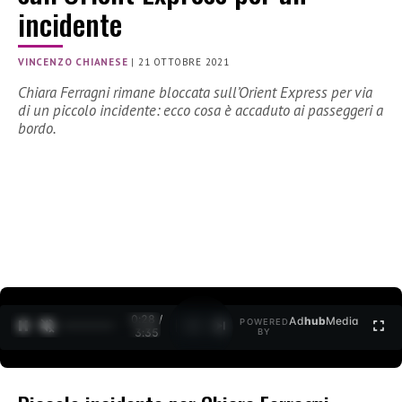
incidente
VINCENZO CHIANESE
|
21 OTTOBRE 2021
Chiara Ferragni rimane bloccata sull’Orient Express per via
di un piccolo incidente: ecco cosa è accaduto ai passeggeri a
bordo.
0:29 /
Ad
hub
Media
POWERED
1
/
2
3:35
BY