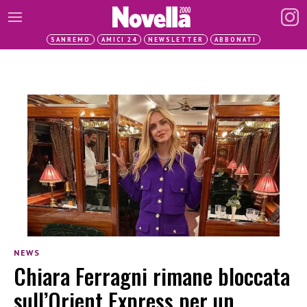
SANREMO
AMICI 24
NEWSLETTER
ABBONATI
NEWS
Chiara Ferragni rimane bloccata
sull’Orient Express per un