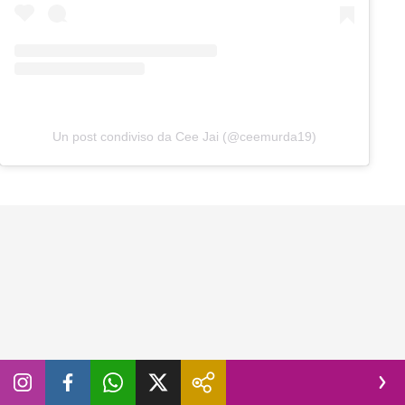
Un post condiviso da Cee Jai (@ceemurda19)