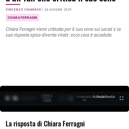
VINCENZO CHIANESE
|
16 GIUGNO 2023
CHIARA FERRAGNI
Chiara Ferragni viene criticata per il suo seno sui social e la
sua risposta epica diventa virale: ecco cosa è accaduto
0:30 /
Ad
hub
Media
POWERED
1
/
2
3:35
BY
La risposta di Chiara Ferragni