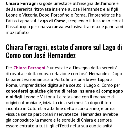
Chiara Ferragni
si gode un’estate all’insegna dell’amore e
della serenità ritrovata insieme a José Hernandez e ai figli
Leone e Vittoria. Dopo Portofino e Roma, l’imprenditrice ha
fatto tappa sul
Lago di Como
, scegliendo il lussuoso Hotel
Passalacqua per una
vacanza
esclusiva tra relax e panorami
mozzafiato.
Chiara Ferragni, estate d’amore sul Lago di
Como con José Hernandez
Per
Chiara Ferragni
è un’estate all’insegna della serenità
ritrovata e della nuova relazione con José Hernandez. Dopo
la parentesi romantica a Portofino e una breve tappa a
Roma, l’imprenditrice digitale ha scelto il Lago di Como per
concedersi qualche giorno di relax insieme al compagno
e ai figli
Leone e Vittoria. La relazione con il manager di
origini colombiane, iniziata circa sei mesi fa dopo il loro
incontro in Colombia alla fine dello scorso anno, è ormai
vissuta senza particolari riservatezze: Hernandez avrebbe
già conosciuto la madre e le sorelle di Chiara e sembra
essere entrato a tutti gli effetti nella sua quotidianità