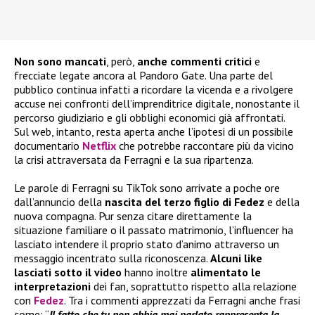
Non sono mancati
, però,
anche commenti critici
e
frecciate legate ancora al Pandoro Gate. Una parte del
pubblico continua infatti a ricordare la vicenda e a rivolgere
accuse nei confronti dell’imprenditrice digitale, nonostante il
percorso giudiziario e gli obblighi economici già affrontati.
Sul web, intanto, resta aperta anche l’ipotesi di un possibile
documentario
Netflix
che potrebbe raccontare più da vicino
la crisi attraversata da Ferragni e la sua ripartenza.
Le parole di Ferragni su TikTok sono arrivate a poche ore
dall’annuncio della
nascita del terzo figlio di Fedez
e della
nuova compagna. Pur senza citare direttamente la
situazione familiare o il passato matrimonio, l’influencer ha
lasciato intendere il proprio stato d’animo attraverso un
messaggio incentrato sulla riconoscenza.
Alcuni like
lasciati sotto il video
hanno inoltre
alimentato le
interpretazioni
dei fan, soprattutto rispetto alla relazione
con
Fedez
. Tra i commenti apprezzati da Ferragni anche frasi
come: “
Il fatto che tu non abbia mai parlato rappresenta la