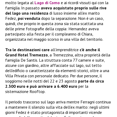
molto legata al
Lago di Como
e ai ricordi vissuti qui con la
famiglia. In passato
aveva acquistato proprio sulle rive
del lago una residenza
di lusso insieme all’ex marito
Fedez,
poi venduta
dopo la separazione. Non è un caso,
quindi, che proprio in questa zona sia stata scattata una
delle prime fotografie della coppia: Hernandez aveva
partecipato alla festa per il compleanno di Chiara,
organizzata nel maggio scorso in una villa del territorio.
Tra le destinazioni care
all’imprenditrice
c’è anche il
Grand Hotel Tremezzo
, a Tremezzina, altra proprietà della
famiglia De Santis. La struttura conta 77 camere e suite,
alcune con giardino, altre affacciate sul lago, sul tetto
dell’edificio o caratterizzate da elementi storici, oltre a una
Villa Privata con personale dedicato. Per due persone, il
soggiorno nelle notti del 22 e 23 agosto
parte da circa
2.300 euro e può arrivare a 6.400 euro
per la
sistemazione Rooftop.
Il periodo trascorso sul lago arriva mentre Ferragni continua
a mantenere il silenzio sulla vita dell’ex marito: negli ultimi
giorni Fedez è stato protagonista di importanti vicende