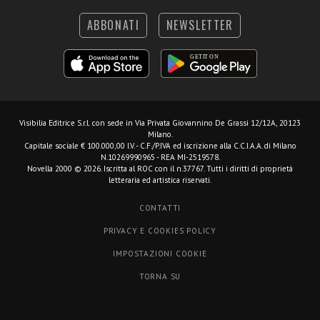
ABBONATI
NEWSLETTER
Visibilia Editrice S.r.l.
con sede in Via Privata Giovannino De Grassi 12/12A, 20123
Milano.
Capitale sociale € 100.000,00 I.V. - C.F./P.IVA ed iscrizione alla C.C.I.A.A. di Milano
N.10269990965 - REA MI-2519578.
Novella 2000 © 2026. Iscritta al ROC con il n.37767. Tutti i diritti di proprietà
letteraria ed artistica riservati.
CONTATTI
PRIVACY E COOKIES POLICY
IMPOSTAZIONI COOKIE
TORNA SU