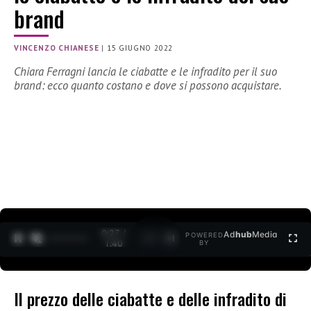
brand
VINCENZO CHIANESE
|
15 GIUGNO 2022
Chiara Ferragni lancia le ciabatte e le infradito per il suo
brand: ecco quanto costano e dove si possono acquistare.
0:27 /
Ad
hub
Media
POWERED
1
/
2
1:40
BY
Il prezzo delle ciabatte e delle infradito di