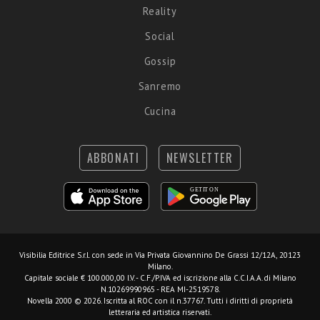
Reality
Social
Gossip
Sanremo
Cucina
ABBONATI
NEWSLETTER
Visibilia Editrice S.r.l.
con sede in Via Privata Giovannino De Grassi 12/12A, 20123
Milano.
Capitale sociale € 100.000,00 I.V. - C.F./P.IVA ed iscrizione alla C.C.I.A.A. di Milano
N.10269990965 - REA MI-2519578.
Novella 2000 © 2026. Iscritta al ROC con il n.37767. Tutti i diritti di proprietà
letteraria ed artistica riservati.