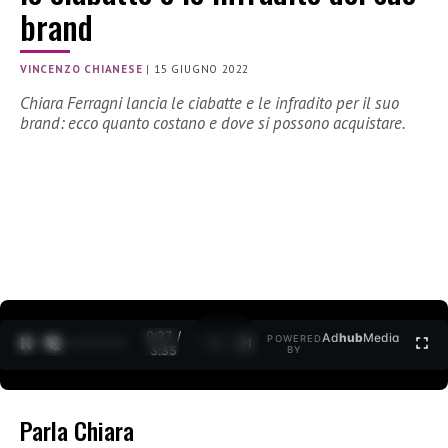
brand
VINCENZO CHIANESE
|
15 GIUGNO 2022
Chiara Ferragni lancia le ciabatte e le infradito per il suo
brand: ecco quanto costano e dove si possono acquistare.
0:27 /
Ad
hub
Media
POWERED
1
/
2
3:35
BY
Parla Chiara