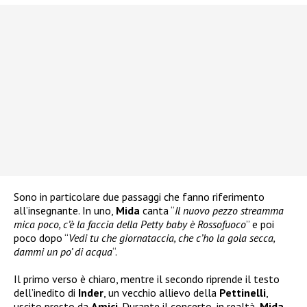
Sono in particolare due passaggi che fanno riferimento
all’insegnante. In uno,
Mida
canta “
Il nuovo pezzo streamma
mica poco, c’è la faccia della Petty baby è Rossofuoco
” e poi
poco dopo “
Vedi tu che giornataccia, che c’ho la gola secca,
dammi un po’ di acqua
“.
Il primo verso è chiaro, mentre il secondo riprende il testo
dell’inedito di
Inder
, un vecchio allievo della
Pettinelli
,
uscito presto da
Amici
. Durante il concerto, in realtà,
Mida