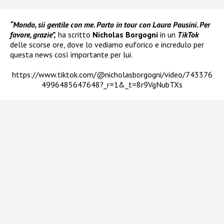
“Mondo, sii gentile con me. Parto in tour con Laura Pausini. Per
favore, grazie”,
ha scritto
Nicholas Borgogni
in un
TikTok
delle scorse ore, dove lo vediamo euforico e incredulo per
questa news così importante per lui.
https://www.tiktok.com/@nicholasborgogni/video/743376
4996485647648?_r=1&_t=8r9VgNubTXs