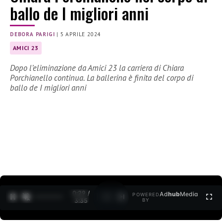
ballo de I migliori anni
DEBORA PARIGI
|
5 APRILE 2024
AMICI 23
Dopo l’eliminazione da Amici 23 la carriera di Chiara
Porchianello continua. La ballerina è finita del corpo di
ballo de I migliori anni
0:30 /
Ad
hub
Media
POWERED
1
/
2
3:35
BY