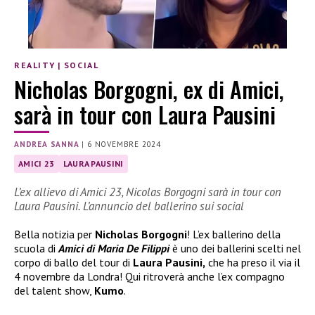
REALITY
|
SOCIAL
Nicholas Borgogni, ex di Amici,
sarà in tour con Laura Pausini
ANDREA SANNA
|
6 NOVEMBRE 2024
AMICI 23
LAURA PAUSINI
L’ex allievo di Amici 23, Nicolas Borgogni sarà in tour con
Laura Pausini. L’annuncio del ballerino sui social
Bella notizia per
Nicholas Borgogni
! L’ex ballerino della
scuola di
Amici di Maria De Filippi
è uno dei ballerini scelti nel
corpo di ballo del tour di
Laura Pausini,
che ha preso il via il
4 novembre da Londra! Qui ritroverà anche l’ex compagno
del talent show,
Kumo
.