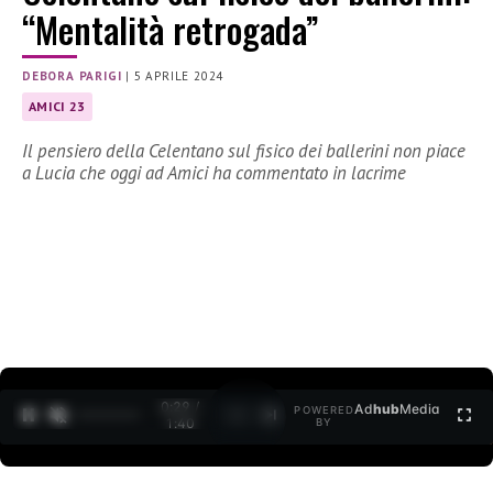
“Mentalità retrogada”
DEBORA PARIGI
|
5 APRILE 2024
AMICI 23
Il pensiero della Celentano sul fisico dei ballerini non piace
a Lucia che oggi ad Amici ha commentato in lacrime
0:30 /
Ad
hub
Media
POWERED
1
/
2
1:40
BY