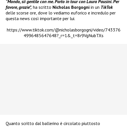
“Mondo, sii gentile con me. Parto in tour con Laura Pausini. Per
favore, grazie”,
ha scritto
Nicholas Borgogni
in un
TikTok
delle scorse ore, dove lo vediamo euforico e incredulo per
questa news così importante per lui.
https://www.tiktok.com/@nicholasborgogni/video/743376
4996485647648?_r=1&_t=8r9VgNubTXs
Quanto scritto dal ballerino è circolato piuttosto