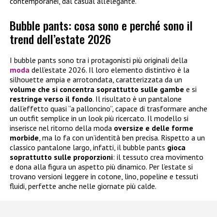
contemporanei, dal casual all’elegante.
Bubble pants: cosa sono e perché sono il
trend dell’estate 2026
I bubble pants sono tra i protagonisti più originali della
moda
dell’estate 2026. Il loro elemento distintivo è la
silhouette ampia e arrotondata, caratterizzata da un
volume che si concentra soprattutto sulle gambe
e si
restringe verso il fondo
. Il risultato è un pantalone
dall’effetto quasi “a palloncino”, capace di trasformare anche
un outfit semplice in un look più ricercato. Il modello si
inserisce nel ritorno della moda
oversize e delle forme
morbide
, ma lo fa con un’identità ben precisa. Rispetto a un
classico pantalone largo, infatti, il bubble pants
gioca
soprattutto sulle proporzioni
: il tessuto crea movimento
e dona alla figura un aspetto più dinamico. Per l’estate si
trovano versioni leggere in cotone, lino, popeline e tessuti
fluidi, perfette anche nelle giornate più calde.