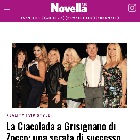
SANREMO
AMICI 24
NEWSLETTER
ABBONATI
REALITY
|
VIP STYLE
La Ciacolada a Grisignano di
Zocco: una serata di successo