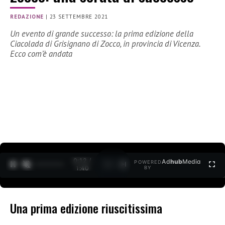
REDAZIONE
|
23 SETTEMBRE 2021
Un evento di grande successo: la prima edizione della
Ciacolada di Grisignano di Zocco, in provincia di Vicenza.
Ecco com’è andata
0:13 /
Ad
hub
Media
POWERED
1
/
2
1:40
BY
Una prima edizione riuscitissima