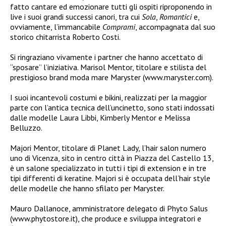
fatto cantare ed emozionare tutti gli ospiti riproponendo in
live i suoi grandi successi canori, tra cui
Sola
,
Romantici
e,
ovviamente, l’immancabile
Comprami
, accompagnata dal suo
storico chitarrista Roberto Costi.
Si ringraziano vivamente i partner che hanno accettato di
“sposare” l’iniziativa. Marisol Mentor, titolare e stilista del
prestigioso brand moda mare Maryster (www.maryster.com).
I suoi incantevoli costumi e bikini, realizzati per la maggior
parte con l’antica tecnica dell’uncinetto, sono stati indossati
dalle modelle Laura Libbi, Kimberly Mentor e Melissa
Belluzzo.
Majori Mentor, titolare di Planet Lady, l’hair salon numero
uno di Vicenza, sito in centro città in Piazza del Castello 13,
è un salone specializzato in tutti i tipi di extension e in tre
tipi differenti di keratine. Majori si è occupata dell’hair style
delle modelle che hanno sfilato per Maryster.
Mauro Dallanoce, amministratore delegato di Phyto Salus
(www.phytostore.it), che produce e sviluppa integratori e