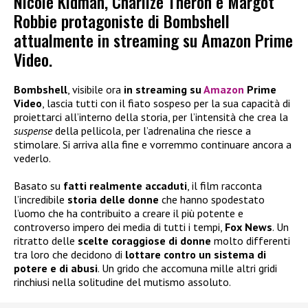
Nicole Kidman, Charlize Theron e Margot
Robbie protagoniste di Bombshell
attualmente in streaming su Amazon Prime
Video.
Bombshell
, visibile ora
in streaming su
Amazon
Prime
Video
, lascia tutti con il fiato sospeso per la sua capacità di
proiettarci all’interno della storia, per l’intensità che crea la
suspense
della pellicola, per l’adrenalina che riesce a
stimolare. Si arriva alla fine e vorremmo continuare ancora a
vederlo.
Basato su
fatti realmente accaduti
, il film racconta
l’incredibile
storia delle donne
che hanno spodestato
l’uomo che ha contribuito a creare il più potente e
controverso impero dei media di tutti i tempi,
Fox News
. Un
ritratto delle
scelte coraggiose di donne
molto differenti
tra loro che decidono di
lottare contro un sistema di
potere e di abusi
. Un grido che accomuna mille altri gridi
rinchiusi nella solitudine del mutismo assoluto.