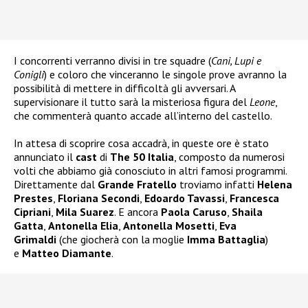
I concorrenti verranno divisi in tre squadre (
Cani, Lupi e
Conigli
) e coloro che vinceranno le singole prove avranno la
possibilità di mettere in difficoltà gli avversari. A
supervisionare il tutto sarà la misteriosa figura del
Leone
,
che commenterà quanto accade all’interno del castello.
In attesa di scoprire cosa accadrà, in queste ore è stato
annunciato il
cast
di
The 50 Italia
, composto da numerosi
volti che abbiamo già conosciuto in altri famosi programmi.
Direttamente dal
Grande Fratello
troviamo infatti
Helena
Prestes
,
Floriana Secondi
,
Edoardo Tavassi
,
Francesca
Cipriani
,
Mila Suarez
. E ancora
Paola Caruso
,
Shaila
Gatta
,
Antonella Elia
,
Antonella Mosetti
,
Eva
Grimaldi
(che giocherà con la moglie
Imma Battaglia
)
e
Matteo Diamante
.