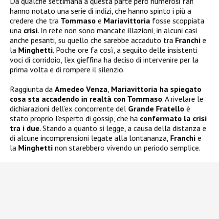
Da qualche settimana a questa parte però numerosi fan
hanno notato una serie di indizi, che hanno spinto i più a
credere che tra
Tommaso
e
Mariavittoria
fosse scoppiata
una
crisi
. In rete non sono mancate illazioni, in alcuni casi
anche pesanti, su quello che sarebbe accaduto tra
Franchi
e
la
Minghetti
. Poche ore fa così, a seguito delle insistenti
voci di corridoio, l’ex gieffina ha deciso di intervenire per la
prima volta e di rompere il silenzio.
Raggiunta da
Amedeo Venza
,
Mariavittoria ha spiegato
cosa sta accadendo in realtà con Tommaso
. A rivelare le
dichiarazioni dell’ex concorrente del
Grande Fratello
è
stato proprio l’esperto di gossip, che ha
confermato la crisi
tra i due
. Stando a quanto si legge, a causa della distanza e
di alcune incomprensioni legate alla lontananza,
Franchi
e
la
Minghetti
non starebbero vivendo un periodo semplice.