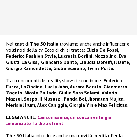
Nel
cast
di
The 50 Italia
troviamo anche anche influencer e
volti noti della tv. Ecco di chi si tratta:
Clizia De Rossi,
Federico Fashion Style, Lucrezia Borlini, Nozzolino, Eva
Giusti, La Giss, Giancarlo Danto, Claudia Dorelfi, Il Defe,
Giorgio Ramondetta, Giulia Scarano, Twins Porta.
Tra i concorrenti del reality show ci sono infine:
Federico
Fusca, LaCindina, Lucky John, Aurora Baruto, Gianmarco
Zagato, Nicole Pallado, Giulia Sara Salemi, Valerio
Mazzei, Sespo, Il Musazzi, Panda Boi, Jhonatan Mujica,
Merisiel Irum, Alex Caniggia, Giorgia Yin
e
Max Felicitas
.
LEGGI ANCHE
:
Canzonissima, un concorrente già
annunciato fa dietrofront
The 50 Italia
introduce anche una
novità inedita
. Per la