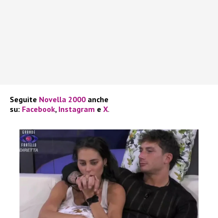
Seguite
Novella 2000
anche
su:
Facebook
,
Instagram
e
X
.