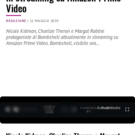
Video
REDAZIONE
|
12 MAGGIO 2020
Nicole Kidman, Charlize Theron e Margot Robbie
protagoniste di Bombshell attualmente in streaming su
Amazon Prime Video. Bombshell, visibile ora…
0:29 /
Ad
hub
Media
POWERED
1
/
2
3:35
BY