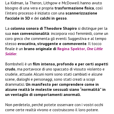
La Kidman, la Theron, Lithgow e McDowell hanno avuto
bisogno di una vera e propria
trasformazione fisica
, così
l’intero processo è iniziato con una
scannerizzazione
facciale in 3D
e dei
calchi in gesso
.
La
colonna sonora di Theodore Shapiro
si distingue per la
sua
non convenzionalità
: incorpora voci femminili, come un
coro greco che commenta gli eventi. Suggestiva e al tempo
stesso
evocativa, struggente e commovente
. Il tocco
finale è un
brano originale di
Regina Spektor
,
One Little
Soldier
.
Bombshell è un
film intenso, profondo e per certi aspetti
crudo
, ma portavoce di uno spaccato di vissuto violento e
crudele, attuale. Alcuni nomi sono stati cambiati e alcune
scene, dialoghi e personaggi, sono stati creati a scopi
drammatici.
Un manifesto per comprendere come in
alcune realtà le molestie sessuali siano “normalità” in
un ventaglio di comportamenti anormali.
Non perdetelo, perché potete osservare con i vostri occhi
come certe realtà vivono e costruiscono il loro potere.