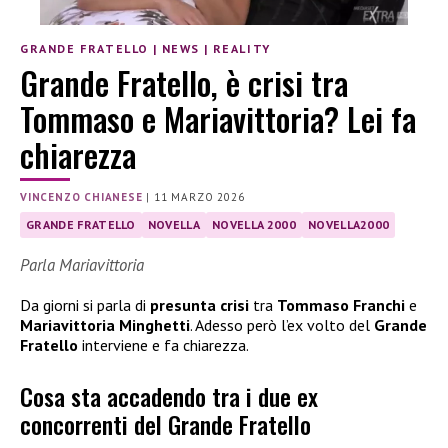
GRANDE FRATELLO
|
NEWS
|
REALITY
Grande Fratello, è crisi tra
Tommaso e Mariavittoria? Lei fa
chiarezza
VINCENZO CHIANESE
|
11 MARZO 2026
GRANDE FRATELLO
NOVELLA
NOVELLA 2000
NOVELLA2000
Parla Mariavittoria
Da giorni si parla di
presunta crisi
tra
Tommaso Franchi
e
Mariavittoria Minghetti
. Adesso però l’ex volto del
Grande
Fratello
interviene e fa chiarezza.
Cosa sta accadendo tra i due ex
concorrenti del Grande Fratello