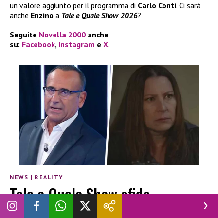
un valore aggiunto per il programma di
Carlo Conti
. Ci sarà
anche
Enzino
a
Tale e Quale Show 2026
?
Seguite
Novella 2000
anche
su:
Facebook
,
Instagram
e
X
.
NEWS
|
REALITY
Tale e Quale Show sfida
Tradimento, gli ascolti del 7