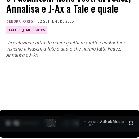
Annalisa e J-Ax a Tale e quale
DEBORA PARIGI
|
22 SETTEMBRE 2023
TALE E QUALE SHOW
Un’esibizione tutta da ridere quella di Cirilli e Paolantoni
insieme a Fiaschi a Tale e quale che hanno fatto Fedez,
Annalisa e J-Ax
0:30 /
Ad
hub
Media
POWERED
1
/
2
3:35
BY