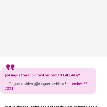
@Cinguetterai
pic.twitter.com/tCCdLE4KaY
— Cinguettavideo (@cinguettavideo)
September 22,
2023
Inutile dire che l’esibizione è stata davvero muìostruosa e