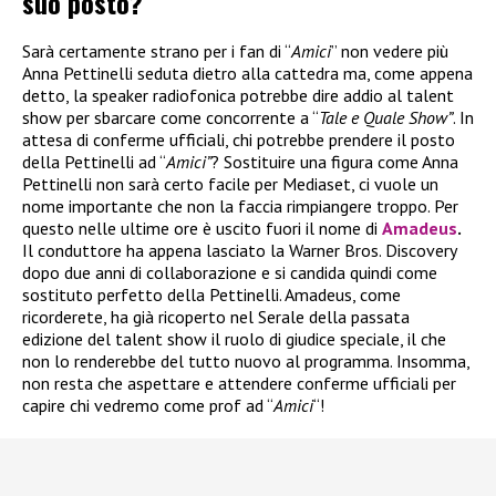
suo posto?
Sarà certamente strano per i fan di “
Amici
” non vedere più
Anna Pettinelli seduta dietro alla cattedra ma, come appena
detto, la speaker radiofonica potrebbe dire addio al talent
show per sbarcare come concorrente a “
Tale e Quale Show”
. In
attesa di conferme ufficiali, chi potrebbe prendere il posto
della Pettinelli ad “
Amici”
? Sostituire una figura come Anna
Pettinelli non sarà certo facile per Mediaset, ci vuole un
nome importante che non la faccia rimpiangere troppo. Per
questo nelle ultime ore è uscito fuori il nome di
Amadeus
.
Il conduttore ha appena lasciato la Warner Bros. Discovery
dopo due anni di collaborazione e si candida quindi come
sostituto perfetto della Pettinelli. Amadeus, come
ricorderete, ha già ricoperto nel Serale della passata
edizione del talent show il ruolo di giudice speciale, il che
non lo renderebbe del tutto nuovo al programma. Insomma,
non resta che aspettare e attendere conferme ufficiali per
capire chi vedremo come prof ad “
Amici
“!