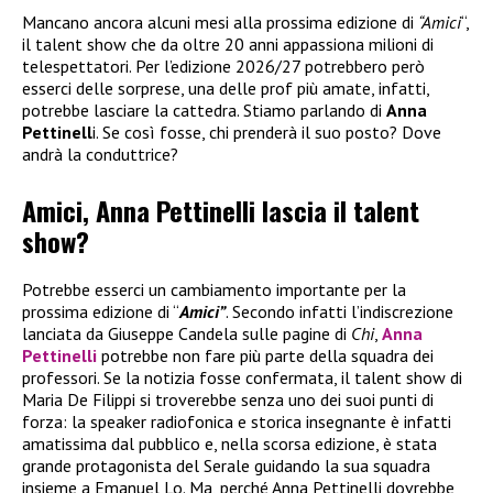
Mancano ancora alcuni mesi alla prossima edizione di
“Amici
“,
il talent show che da oltre 20 anni appassiona milioni di
telespettatori. Per l’edizione 2026/27 potrebbero però
esserci delle sorprese, una delle prof più amate, infatti,
potrebbe lasciare la cattedra. Stiamo parlando di
Anna
Pettinell
i. Se così fosse, chi prenderà il suo posto? Dove
andrà la conduttrice?
Amici, Anna Pettinelli lascia il talent
show?
Potrebbe esserci un cambiamento importante per la
prossima edizione di “
Amici”
. Secondo infatti l’indiscrezione
lanciata da Giuseppe Candela sulle pagine di
Chi
,
Anna
Pettinelli
potrebbe non fare più parte della squadra dei
professori. Se la notizia fosse confermata, il talent show di
Maria De Filippi si troverebbe senza uno dei suoi punti di
forza: la speaker radiofonica e storica insegnante è infatti
amatissima dal pubblico e, nella scorsa edizione, è stata
grande protagonista del Serale guidando la sua squadra
insieme a Emanuel Lo. Ma, perché Anna Pettinelli dovrebbe