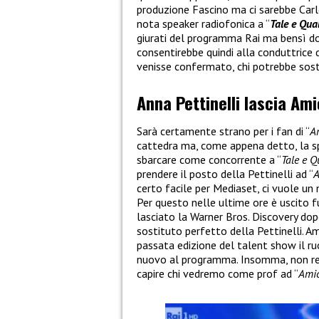
produzione Fascino ma ci sarebbe Carlo
nota speaker radiofonica a “
Tale e Qua
giurati del programma Rai ma bensì d
consentirebbe quindi alla conduttrice 
venisse confermato, chi potrebbe sost
Anna Pettinelli lascia Ami
Sarà certamente strano per i fan di “
A
cattedra ma, come appena detto, la sp
sbarcare come concorrente a “
Tale e 
prendere il posto della Pettinelli ad “
A
certo facile per Mediaset, ci vuole u
Per questo nelle ultime ore è uscito f
lasciato la Warner Bros. Discovery dop
sostituto perfetto della Pettinelli. A
passata edizione del talent show il ruo
nuovo al programma. Insomma, non res
capire chi vedremo come prof ad “
Amic