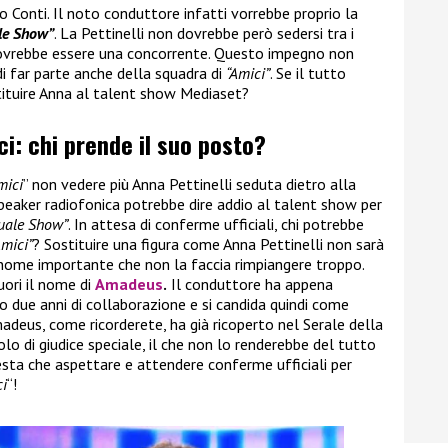
 Conti. Il noto conduttore infatti vorrebbe proprio la
le Show”
. La Pettinelli non dovrebbe però sedersi tra i
ovrebbe essere una concorrente. Questo impegno non
di far parte anche della squadra di
“Amici”
. Se il tutto
ituire Anna al talent show Mediaset?
ci: chi prende il suo posto?
mici
” non vedere più Anna Pettinelli seduta dietro alla
eaker radiofonica potrebbe dire addio al talent show per
Quale Show”
. In attesa di conferme ufficiali, chi potrebbe
mici”
? Sostituire una figura come Anna Pettinelli non sarà
n nome importante che non la faccia rimpiangere troppo.
uori il nome di
Amadeus
.
Il conduttore ha appena
o due anni di collaborazione e si candida quindi come
madeus, come ricorderete, ha già ricoperto nel Serale della
lo di giudice speciale, il che non lo renderebbe del tutto
ta che aspettare e attendere conferme ufficiali per
i
“!