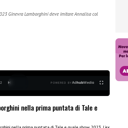
2023 Ginevra Lamborghini deve imitare Annalisa col
Ad
hub
Media
/
2
POWERED BY
borghini nella prima puntata di Tale e
ghini nella prima puntata di Tale e quale show 2023. L’ex