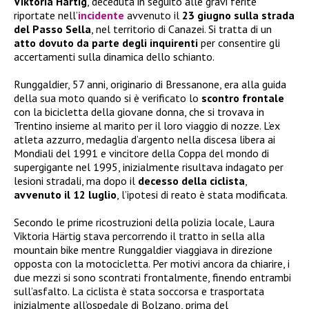
Viktoria Härtig
, deceduta in seguito alle gravi ferite
riportate nell’
incidente
avvenuto il
23 giugno sulla strada
del Passo Sella
, nel territorio di Canazei. Si tratta di un
atto dovuto da parte degli inquirenti
per consentire gli
accertamenti sulla dinamica dello schianto.
Runggaldier, 57 anni, originario di Bressanone, era alla guida
della sua moto quando si è verificato lo
scontro frontale
con la bicicletta della giovane donna, che si trovava in
Trentino insieme al marito per il loro viaggio di nozze. L’ex
atleta azzurro, medaglia d’argento nella discesa libera ai
Mondiali del 1991 e vincitore della Coppa del mondo di
supergigante nel 1995, inizialmente risultava indagato per
lesioni stradali, ma dopo il
decesso della ciclista
,
avvenuto il 12 luglio
, l’ipotesi di reato è stata modificata.
Secondo le prime ricostruzioni della polizia locale, Laura
Viktoria Härtig stava percorrendo il tratto in sella alla
mountain bike mentre Runggaldier viaggiava in direzione
opposta con la motocicletta. Per motivi ancora da chiarire, i
due mezzi si sono scontrati frontalmente, finendo entrambi
sull’asfalto. La ciclista è stata soccorsa e trasportata
inizialmente all’ospedale di Bolzano, prima del