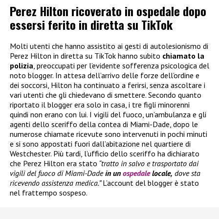
Perez Hilton ricoverato in ospedale dopo
essersi ferito in diretta su TikTok
Molti utenti che hanno assistito ai gesti di autolesionismo di
Perez Hilton in diretta su TikTok hanno subito
chiamato la
polizia
, preoccupati per l’evidente sofferenza psicologica del
noto blogger. In attesa dell’arrivo delle forze dell’ordine e
dei soccorsi, Hilton ha continuato a ferirsi, senza ascoltare i
vari utenti che gli chiedevano di smettere. Secondo quanto
riportato il blogger era solo in casa, i tre figli minorenni
quindi non erano con lui. I vigili del fuoco, un’ambulanza e gli
agenti dello sceriffo della contea di Miami-Dade, dopo le
numerose chiamate ricevute sono intervenuti in pochi minuti
e si sono appostati fuori dall’abitazione nel quartiere di
Westchester. Più tardi, l’ufficio dello sceriffo ha dichiarato
che Perez Hilton era stato
“tratto in salvo e trasportato dai
vigili del fuoco di Miami-Dade
in un
ospedale
locale,
dove sta
ricevendo assistenza medica.”
L’account del blogger è stato
nel frattempo sospeso.