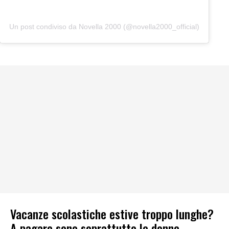
Un post condiviso da Novella 2000 (@novella2000_official)
Vacanze scolastiche estive troppo lunghe?
A pagare sono soprattutto le donne