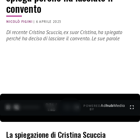
convento
NICOLÒ FIGINI
|
6 APRILE 2023
Di recente Cristina Scuccia, ex suor Cristina, ha spiegato
perché ha deciso di lasciare il convento. Le sue parole
0:26 /
Ad
hub
Media
POWERED
1
/
2
1:40
BY
La spiegazione di Cristina Scuccia