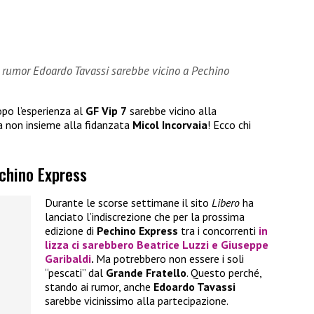
i rumor Edoardo Tavassi sarebbe vicino a Pechino
po l’esperienza al
GF Vip 7
sarebbe vicino alla
a non insieme alla fidanzata
Micol Incorvaia
! Ecco chi
echino Express
Durante le scorse settimane il sito
Libero
ha
lanciato l’indiscrezione che per la prossima
edizione di
Pechino Express
tra i concorrenti
in
lizza ci sarebbero
Beatrice Luzzi
e
Giuseppe
Garibaldi
.
Ma potrebbero non essere i soli
“pescati” dal
Grande Fratello
. Questo perché,
stando ai rumor, anche
Edoardo Tavassi
sarebbe vicinissimo alla partecipazione.