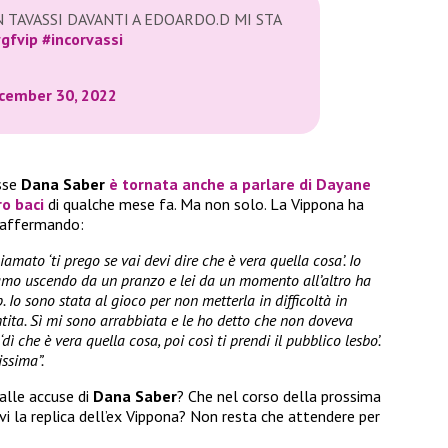
 TAVASSI DAVANTI A EDOARDO.D MI STA
gfvip
#incorvassi
cember 30, 2022
sse
Dana Saber
è tornata anche a parlare di
Dayane
ro baci
di qualche mese fa. Ma non solo. La Vippona ha
, affermando:
mato ‘ti prego se vai devi dire che è vera quella cosa’. Io
vamo uscendo da un pranzo e lei da un momento all’altro ha
. Io sono stata al gioco per non metterla in difficoltà in
ntita. Sì mi sono arrabbiata e le ho detto che non doveva
ì che è vera quella cosa, poi così ti prendi il pubblico lesbo’.
issima”.
alle accuse di
Dana Saber
? Che nel corso della prossima
ivi la replica dell’ex Vippona? Non resta che attendere per