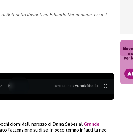
e di Antonella davanti ad Edoardo Donnamaria: ecco il
Ad
hub
Media
/
2
POWERED BY
chi giorni dall’ingresso di
Dana Saber
al
Grande
rato l’attenzione su di sé. In poco tempo infatti la neo