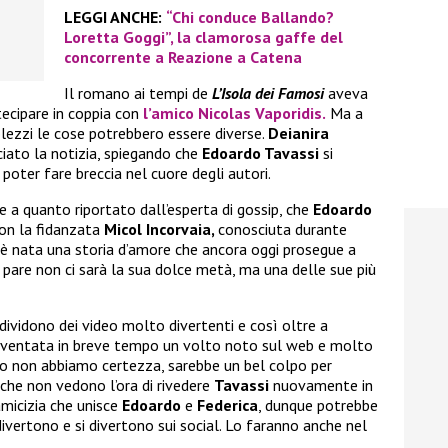
LEGGI ANCHE:
“Chi conduce Ballando?
Loretta Goggi”, la clamorosa gaffe del
concorrente a Reazione a Catena
Il romano ai tempi de
L’Isola dei Famosi
aveva
tecipare in coppia con
l’amico
Nicolas Vaporidis.
Ma a
lezzi le cose potrebbero essere diverse.
Deianira
ciato la notizia, spiegando che
Edoardo Tavassi
si
poter fare breccia nel cuore degli autori.
e a quanto riportato dall’esperta di gossip, che
Edoardo
on la fidanzata
Micol Incorvaia,
conosciuta durante
ì è nata una storia d’amore che ancora oggi prosegue a
 pare non ci sarà la sua dolce metà, ma una delle sue più
ndividono dei video molto divertenti e così oltre a
iventata in breve tempo un volto noto sul web e molto
o non abbiamo certezza, sarebbe un bel colpo per
 che non vedono l’ora di rivedere
Tavassi
nuovamente in
amicizia che unisce
Edoardo
e
Federica
, dunque potrebbe
ivertono e si divertono sui social. Lo faranno anche nel