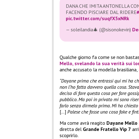
DANA CHE IMITA ANTONELLA CON
FACENDO PISCIARE DAL RIDERE
#
pic.twitter.com/suqfX5xNRk
— soleilandia🎄 (@sisonokevin)
De
Qualche giorno fa come se non basta
Mello
, svelando la sua verità sui lo
anche accusato la modella brasiliana
“Dayane prima che entrassi qui mi ha chia
non l’ho fatta davvero quella cosa. Sta
deciso di fare questa cosa per fare gossip
pubblico. Ma poi in privato mi sono rise
farlo senza dirmelo prima. Mi ha chiesto ‘d
[…]
Palese che fosse una cosa fake e fint
Ma come avrà reagito
Dayane Mello
diretta del
Grande Fratello Vip 7
arr
scoprirlo.