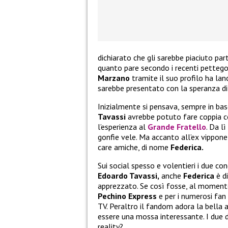
dichiarato che gli sarebbe piaciuto par
quanto pare secondo i recenti pettego
Marzano
tramite il suo profilo ha lan
sarebbe presentato con la speranza di 
Inizialmente si pensava, sempre in bas
Tavassi
avrebbe potuto fare coppia c
l’esperienza al
Grande Fratello
. Da l
gonfie vele. Ma accanto all’ex vippone
care amiche, di nome
Federica.
Sui social spesso e volentieri i due co
Edoardo Tavassi,
anche
Federica
è d
apprezzato. Se così fosse, al moment
Pechino Express
e per i numerosi fan
TV. Peraltro il fandom adora la bella 
essere una mossa interessante. I due d
reality?