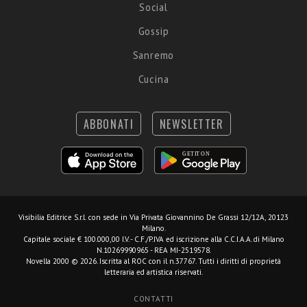
Social
Gossip
Sanremo
Cucina
ABBONATI
NEWSLETTER
Visibilia Editrice S.r.l.
con sede in Via Privata Giovannino De Grassi 12/12A, 20123
Milano.
Capitale sociale € 100.000,00 I.V. - C.F./P.IVA ed iscrizione alla C.C.I.A.A. di Milano
N.10269990965 - REA MI-2519578.
Novella 2000 © 2026. Iscritta al ROC con il n.37767. Tutti i diritti di proprietà
letteraria ed artistica riservati.
CONTATTI