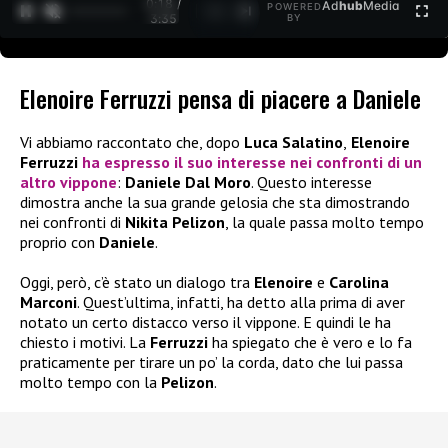
0:19 /
Ad
hub
Media
POWERED
1
/
2
3:35
BY
Elenoire Ferruzzi pensa di piacere a Daniele
Vi abbiamo raccontato che, dopo
Luca Salatino
,
Elenoire
Ferruzzi
ha espresso il suo interesse nei confronti di un
altro vippone
:
Daniele Dal Moro
. Questo interesse
dimostra anche la sua grande gelosia che sta dimostrando
nei confronti di
Nikita Pelizon
, la quale passa molto tempo
proprio con
Daniele
.
Oggi, però, c’è stato un dialogo tra
Elenoire
e
Carolina
Marconi
. Quest’ultima, infatti, ha detto alla prima di aver
notato un certo distacco verso il vippone. E quindi le ha
chiesto i motivi. La
Ferruzzi
ha spiegato che è vero e lo fa
praticamente per tirare un po’ la corda, dato che lui passa
molto tempo con la
Pelizon
.