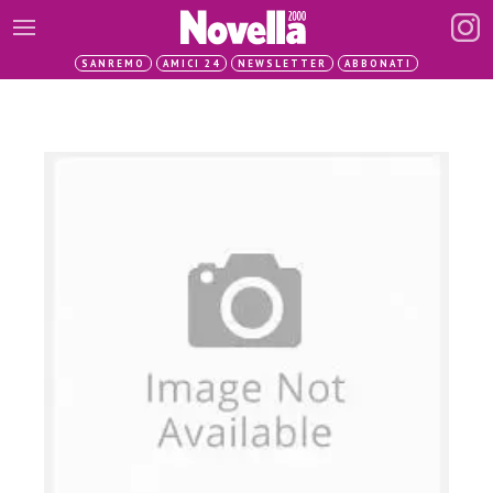
SANREMO
AMICI 24
NEWSLETTER
ABBONATI