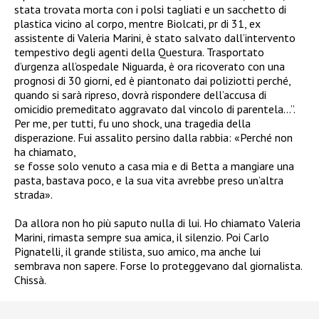
stata trovata morta con i polsi tagliati e un sacchetto di
plastica vicino al corpo, mentre Biolcati, pr di 31, ex
assistente di Valeria Marini, è stato salvato dall’intervento
tempestivo degli agenti della Questura. Trasportato
d’urgenza all’ospedale Niguarda, è ora ricoverato con una
prognosi di 30 giorni, ed è piantonato dai poliziotti perché,
quando si sarà ripreso, dovrà rispondere dell’accusa di
omicidio premeditato aggravato dal vincolo di parentela…”.
Per me, per tutti, fu uno shock, una tragedia della
disperazione. Fui assalito persino dalla rabbia: «Perché non
ha chiamato,
se fosse solo venuto a casa mia e di Betta a mangiare una
pasta, bastava poco, e la sua vita avrebbe preso un’altra
strada».
Da allora non ho più saputo nulla di lui. Ho chiamato Valeria
Marini, rimasta sempre sua amica, il silenzio. Poi Carlo
Pignatelli, il grande stilista, suo amico, ma anche lui
sembrava non sapere. Forse lo proteggevano dal giornalista.
Chissà.