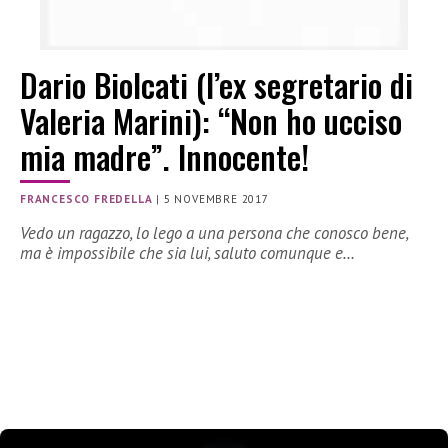
Dario Biolcati (l’ex segretario di
Valeria Marini): “Non ho ucciso
mia madre”. Innocente!
FRANCESCO FREDELLA
|
5 NOVEMBRE 2017
Vedo un ragazzo, lo lego a una persona che conosco bene,
ma è impossibile che sia lui, saluto comunque e…