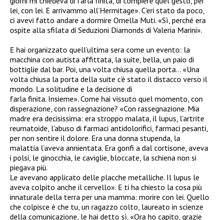
giorni mi chiedeva di farla finita, di compiere quel gesto, per
lei, con lei. E arrivammo all’Hermitage». C’eri stato da poco,
ci avevi fatto andare a dormire Ornella Muti. «Sì, perché era
ospite alla sfilata di Seduzioni Diamonds di Valeria Marini».
E hai organizzato quell’ultima sera come un evento: la
macchina con autista affittata, la suite, bella, un paio di
bottiglie dal bar. Poi, una volta chiusa quella porta… «Una
volta chiusa la porta della suite c’è stato il distacco verso il
mondo. La solitudine e la decisione di
farla finita. Insieme». Come hai vissuto quel momento, con
disperazione, con rassegnazione? «Con rassegnazione. Mia
madre era decisissima: era stroppo malata, il lupus, l’artrite
reumatoide, l’abuso di farmaci antidolorifici, farmaci pesanti,
per non sentire il dolore. Era una donna stupenda, la
malattia l’aveva annientata. Era gonfi a dal cortisone, aveva
i polsi, le ginocchia, le caviglie, bloccate, la schiena non si
piegava più.
Le avevano applicato delle placche metalliche. Il lupus le
aveva colpito anche il cervello». E ti ha chiesto la cosa più
innaturale della terra per una mamma: morire con lei. Quello
che colpisce è che tu, un ragazzo colto, laureato in scienze
della comunicazione, le hai detto sì. «Ora ho capito, grazie