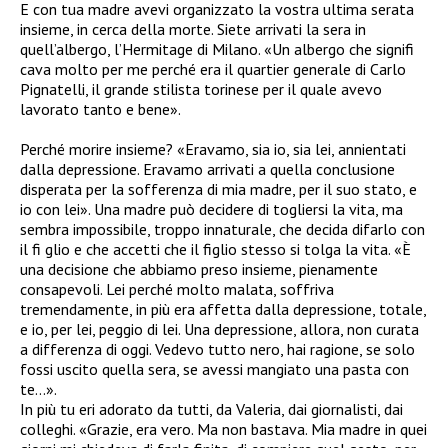
E con tua madre avevi organizzato la vostra ultima serata
insieme, in cerca della morte. Siete arrivati la sera in
quell’albergo, l’Hermitage di Milano. «Un albergo che signifi
cava molto per me perché era il quartier generale di Carlo
Pignatelli, il grande stilista torinese per il quale avevo
lavorato tanto e bene».
Perché morire insieme? «Eravamo, sia io, sia lei, annientati
dalla depressione. Eravamo arrivati a quella conclusione
disperata per la sofferenza di mia madre, per il suo stato, e
io con lei». Una madre può decidere di togliersi la vita, ma
sembra impossibile, troppo innaturale, che decida difarlo con
il fi glio e che accetti che il figlio stesso si tolga la vita. «È
una decisione che abbiamo preso insieme, pienamente
consapevoli. Lei perché molto malata, soffriva
tremendamente, in più era affetta dalla depressione, totale,
e io, per lei, peggio di lei. Una depressione, allora, non curata
a differenza di oggi. Vedevo tutto nero, hai ragione, se solo
fossi uscito quella sera, se avessi mangiato una pasta con
te…».
In più tu eri adorato da tutti, da Valeria, dai giornalisti, dai
colleghi. «Grazie, era vero. Ma non bastava. Mia madre in quei