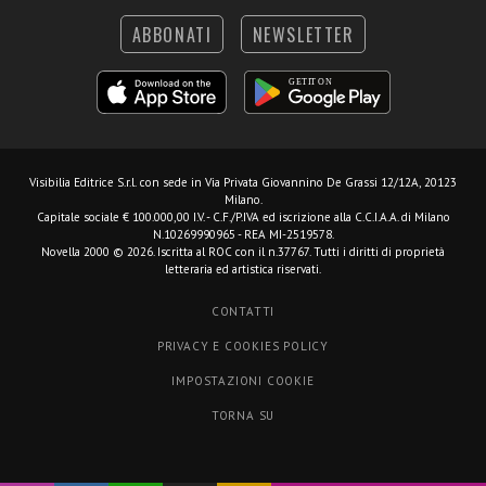
ABBONATI
NEWSLETTER
Visibilia Editrice S.r.l.
con sede in Via Privata Giovannino De Grassi 12/12A, 20123
Milano.
Capitale sociale € 100.000,00 I.V. - C.F./P.IVA ed iscrizione alla C.C.I.A.A. di Milano
N.10269990965 - REA MI-2519578.
Novella 2000 © 2026. Iscritta al ROC con il n.37767. Tutti i diritti di proprietà
letteraria ed artistica riservati.
CONTATTI
PRIVACY E COOKIES POLICY
IMPOSTAZIONI COOKIE
TORNA SU