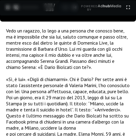
0:28 /
Ad
hub
Media
POWERED
1
/
2
3:35
BY
Vedo un ragazzo, lo lego a una persona che conosco bene,
ma è impossibile che sia lui, saluto comunque e passo oltre,
mentre esco dal dietro le quinte di Domenica Live, la
trasmissione di Barbara d’Urso. Lui mi guarda con gli occhi
intensi, ma capisce il mio dubbio e va oltre anche lui,
accompagnando Serena Grandi. Passano dieci minuti e
chiamo Serena: «È Dario Biolcati con te?».
«Sì, è lui». «Digli di chiamarmi». Chi è Dario? Per sette anni è
stato l’assistente personale di Valeria Marini, l’ho conosciuto
con lei. Una persona affettuosa, capace, educata, pure bello.
Poi un giorno, era il 29 marzo del 2013, leggo di lui su La
Stampa (e su tutti i quotidiani). Il titolo: “Milano, uccide la
madre e tenta il suicidio in hotel”. Il testo: “«Arrivederci».
Questo è l’ultimo messaggio che Dario Biolcati ha scritto su
Facebook prima di chiudersi in una camera d’albergo con la
madre, a Milano, uccidere la donna
e poi cercare di suicidarsi. La madre, Elena Monni, 59 anni, è