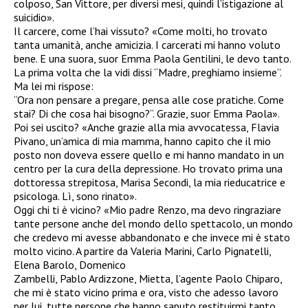
colposo, San Vittore, per diversi mesi, quindi l’istigazione al
suicidio».
Il carcere, come l’hai vissuto? «Come molti, ho trovato
tanta umanità, anche amicizia. I carcerati mi hanno voluto
bene. E una suora, suor Emma Paola Gentilini, le devo tanto.
La prima volta che la vidi dissi “Madre, preghiamo insieme”.
Ma lei mi rispose:
“Ora non pensare a pregare, pensa alle cose pratiche. Come
stai? Di che cosa hai bisogno?“. Grazie, suor Emma Paola».
Poi sei uscito? «Anche grazie alla mia avvocatessa, Flavia
Pivano, un’amica di mia mamma, hanno capito che il mio
posto non doveva essere quello e mi hanno mandato in un
centro per la cura della depressione. Ho trovato prima una
dottoressa strepitosa, Marisa Secondi, la mia rieducatrice e
psicologa. Lì, sono rinato».
Oggi chi ti è vicino? «Mio padre Renzo, ma devo ringraziare
tante persone anche del mondo dello spettacolo, un mondo
che credevo mi avesse abbandonato e che invece mi è stato
molto vicino. A partire da Valeria Marini, Carlo Pignatelli,
Elena Barolo, Domenico
Zambelli, Pablo Ardizzone, Mietta, l’agente Paolo Chiparo,
che mi è stato vicino prima e ora, visto che adesso lavoro
per lui, tutte persone che hanno saputo restituirmi tanto