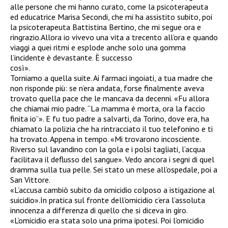
alle persone che mi hanno curato, come la psicoterapeuta
ed educatrice Marisa Secondi, che mi ha assistito subito, poi
la psicoterapeuta Battistina Bertino, che mi segue ora e
ringrazio.Allora io vivevo una vita a trecento all’ora e quando
viaggi a quei ritmi e esplode anche solo una gomma
l’incidente è devastante. È successo
così».
Torniamo a quella suite. Ai farmaci ingoiati, a tua madre che
non risponde più: se n’era andata, forse finalmente aveva
trovato quella pace che le mancava da decenni. «Fu allora
che chiamai mio padre. “La mamma è morta, ora la faccio
finita io”». E fu tuo padre a salvarti, da Torino, dove era, ha
chiamato la polizia che ha rintracciato il tuo telefonino e ti
ha trovato. Appena in tempo. «Mi trovarono incosciente.
Riverso sul lavandino con la gola e i polsi tagliati, l’acqua
facilitava il deflusso del sangue». Vedo ancora i segni di quel
dramma sulla tua pelle. Sei stato un mese all’ospedale, poi a
San Vittore.
«L’accusa cambiò subito da omicidio colposo a istigazione al
suicidio».In pratica sul fronte dell’omicidio c’era l’assoluta
innocenza a differenza di quello che si diceva in giro.
«L’omicidio era stata solo una prima ipotesi. Poi l’omicidio