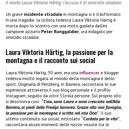
è morta Laura Viktoria Härtig: l’accusa è di omicidio stradale.
Un grave
incidente stradale
in montagna si è trasformato
in una tragedia: la ciclista tedesca Laura Viktoria Härtig è
morta dopo lo scontro con una moto guidata dall’ex
campione azzurro
Peter Runggaldier
, ora indagato per
omicidio stradale.
Laura Viktoria Härtig, la passione per la
montagna e il racconto sui social
Laura Viktoria Härtig, 30 anni, era una
influencer
e blogger
tedesca molto legata al mondo della montagna e dello
sport. Originaria di Penzberg, in Baviera, raccontava le sue
esperienze attraverso il suo blog personale e il profilo
Instagram, seguito da oltre 51mila persone. Sul proprio sito
si descriveva così:
“
Ciao, sono Laura e sono cresciuta nell’Alta
Baviera, ai piedi delle Prealpi bavaresi. Grazie alla mia famiglia,
la passione per la montagna è scritta nel mio Dna
”
. Il suo
ultimo contenuto sui social, intitolato
“
Cordata per la vita
”
,
raccontava alcuni momenti delle nozze vissute tra le