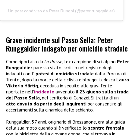
Un post condiviso da Peter.Runghi (@peter.runggaldier)
Grave incidente sul Passo Sella: Peter
Runggaldier indagato per omicidio stradale
Come riportato da
La Presse
, l’ex campione di sci alpino
Peter
Runggaldier
pare sia stato iscritto nel registro degli
indagati con
l’ipotesi di omicidio stradale
dalla Procura di
Trento, dopo la morte della ciclista e blogger tedesca
Laura
Viktoria Härtig
, deceduta in seguito alle gravi ferite
riportate nell’
incidente
avvenuto il
23 giugno sulla strada
del Passo Sella
, nel territorio di Canazei. Si tratta di un
atto dovuto da parte degli inquirenti
per consentire gli
accertamenti sulla dinamica dello schianto.
Runggaldier, 57 anni, originario di Bressanone, era alla guida
della sua moto quando si è verificato lo
scontro frontale
con la bicicletta della giovane donna, che si trovava in