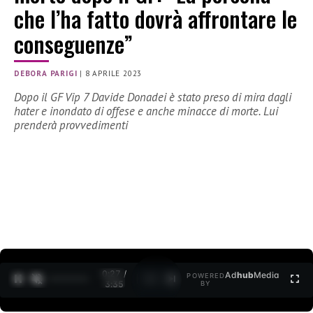
che l’ha fatto dovrà affrontare le
conseguenze”
DEBORA PARIGI
|
8 APRILE 2023
Dopo il GF Vip 7 Davide Donadei è stato preso di mira dagli
hater e inondato di offese e anche minacce di morte. Lui
prenderà provvedimenti
0:28 /
Ad
hub
Media
POWERED
1
/
2
3:35
BY