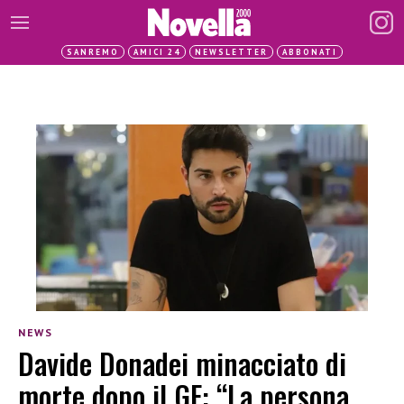
SANREMO
AMICI 24
NEWSLETTER
ABBONATI
NEWS
Davide Donadei minacciato di
morte dopo il GF: “La persona