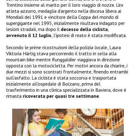
Trentino insieme al marito per il loro viaggio di nozze. L’ex
atleta azzurro, medaglia d’argento nella discesa libera ai
Mondiali del 1991 e vincitore della Coppa del mondo di
supergigante nel 1995, inizialmente risultava indagato per
lesioni stradali, ma dopo il
decesso della ciclista
,
avvenuto il 12 luglio
, l’ipotesi di reato è stata modificata.
Secondo le prime ricostruzioni della polizia locale, Laura
Viktoria Härtig stava percorrendo il tratto in sella alla
mountain bike mentre Runggaldier viaggiava in direzione
opposta con la motocicletta. Per motivi ancora da chiarire, i
due mezzi si sono scontrati frontalmente, finendo entrambi
sull’asfalto. La ciclista è stata soccorsa e trasportata
inizialmente all’ospedale di Bolzano, prima del
trasferimento in una clinica specializzata in Baviera, dove è
rimasta
ricoverata per quasi tre settimane
.